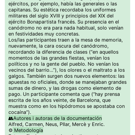
ejércitos, por ejemplo, había las generales o las
capitanas. Su estética recordaba los uniformes
militares del siglo XVIII y principios del XIX del
ejército Bonapartista francés. Su presencia en el
canódromo no era para nada habitual, solo venían
en festividades muy concretas.
Los/las participantes traen a la mesa de memoria,
nuevamente, la cara oscura del canódromo,
recordando la diferencia de clases (“en aquellos
momentos de las grandes fiestas, venían los
políticos y no la gente del pueblo. No venían los
vecinos del barrio…”), los olores o el maltrato a los
galgos. También surgen dos nuevos elementos: las
apuestas no oficiales, donde se manejaban grandes
sumas de dinero, y las drogas como elemento de
pago. Un participante comenta que (“hay prensa
escrita de los años veinte, de Barcelona, que
muestra como en los hipódromos se apostaba con
cocaína”).
👥Autores i autoras de la documentación
Alfred, Carmen, Neus, PIlar, Mercè y Enric.
⚙️
Metodología