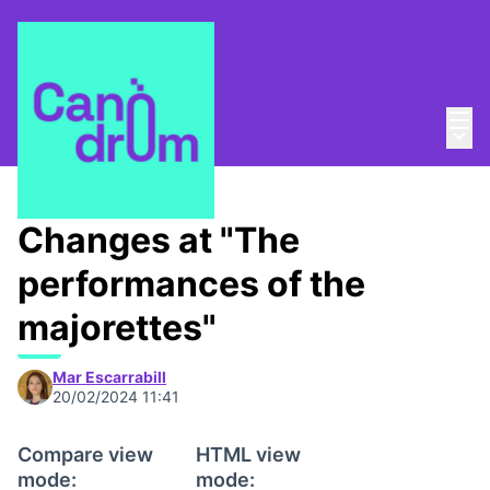
Mai
Log in
Main
Taula de Memòries
/
📸 Living bank memory
Changes at "The
performances of the
majorettes"
Mar Escarrabill
20/02/2024 11:41
Compare view
HTML view
mode:
mode: