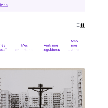
lona
(Obrir en una pestanya nova)
Amb
més
Més
Amb més
més
ada"
comentades
seguidores
autores