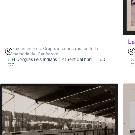
Le
Fem memòries. Grup de reconstrucció de la
memòria del Canòdrom
El Congrés i els Indians
Gent del barri
0
0