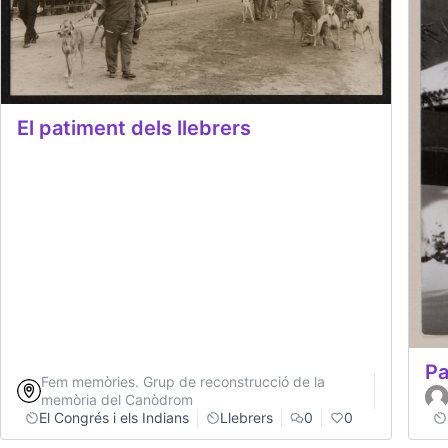
El patiment dels llebrers
Pa
Fem memòries. Grup de reconstrucció de la
memòria del Canòdrom
El Congrés i els Indians
Llebrers
0
0