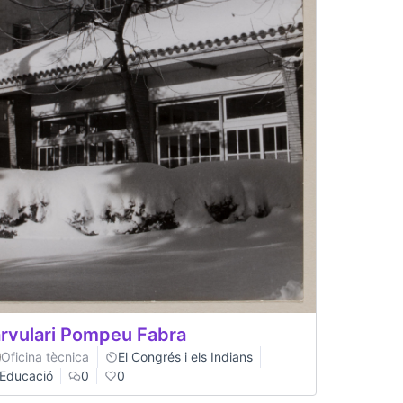
rvulari Pompeu Fabra
Oficina tècnica
El Congrés i els Indians
Educació
0
0