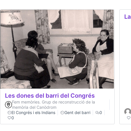
La
Les dones del barri del Congrés
Fem memòries. Grup de reconstrucció de la
memòria del Canòdrom
El Congrés i els Indians
Gent del barri
0
0