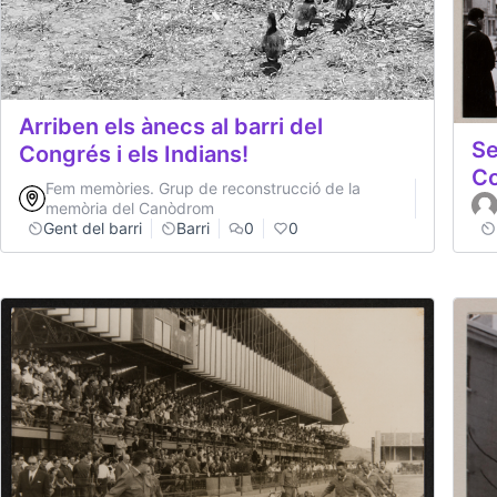
Arriben els ànecs al barri del
Se
Congrés i els Indians!
C
Fem memòries. Grup de reconstrucció de la
memòria del Canòdrom
Gent del barri
Barri
0
0