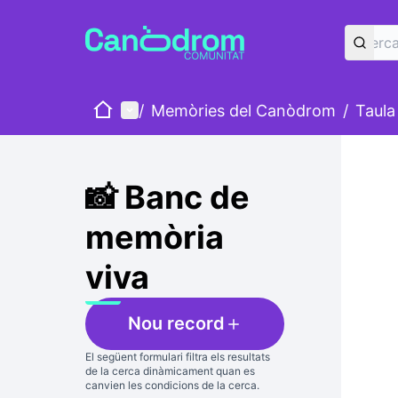
Inici
Menú principal
/
Memòries del Canòdrom
/
Taula
Salta
El següe
+
−
📸 Banc de
memòria
viva
Nou record
El següent formulari filtra els resultats
de la cerca dinàmicament quan es
canvien les condicions de la cerca.