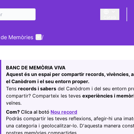
Català
Triar la llengua
Menú d'usuari
 de Memòries
/
r el mapa
74
nt element és un mapa que presenta els components d'aquest
BANC DE MEMÒRIA VIVA
Aquest és un espai per compartir records, vivències, a
el Canòdrom i el seu entorn proper.
Tens
records i sabers
del Canòdrom i del seu entorn p
compartir? Comparteix les teves
experiències i memòr
veïnes.
Com?
Clica al botó
Nou record
(Obrir en una pestanya 
Podràs compartir les teves reflexions, afegir-hi una imat
una categoria i geolocalitzar-lo. D'aquesta manera cons
nostres memòries compartides.