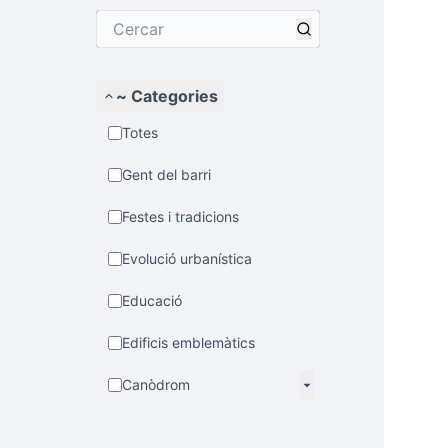
~ Categories
Totes
Gent del barri
Festes i tradicions
Evolució urbanística
Educació
Edificis emblemàtics
Canòdrom