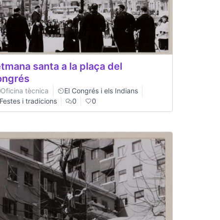
tmana santa a la plaça del
ongrés
Oficina tècnica
El Congrés i els Indians
Festes i tradicions
0
0