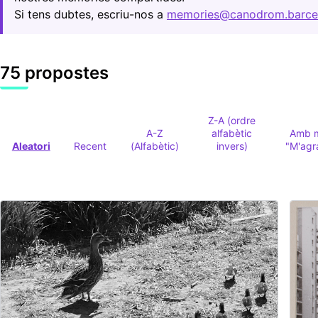
Si tens dubtes, escriu-nos a
memories@canodrom.barce
75 propostes
Z-A (ordre
A-Z
alfabètic
Amb 
Aleatori
Recent
(Alfabètic)
invers)
"M'agr