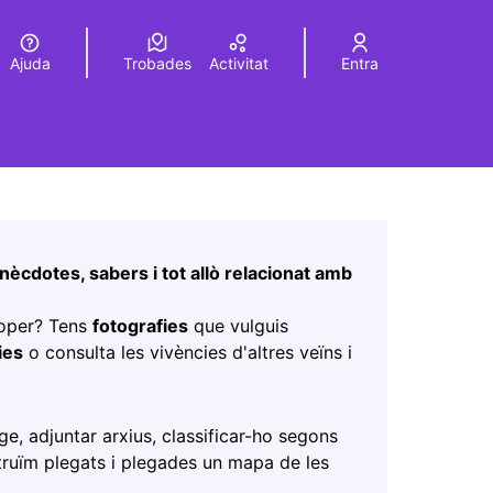
Ajuda
Trobades
Activitat
Entra
Elegir el idioma
Choose language
Leaflet
|
©
HERE maps
a pàgina com a punts al mapa. L'element es pot fer servir 
nècdotes, sabers i tot allò relacionat amb
roper? Tens
fotografies
que vulguis
ies
o consulta les vivències d'altres veïns i
nova)
ge, adjuntar arxius, classificar-ho segons
truïm plegats i plegades un mapa de les