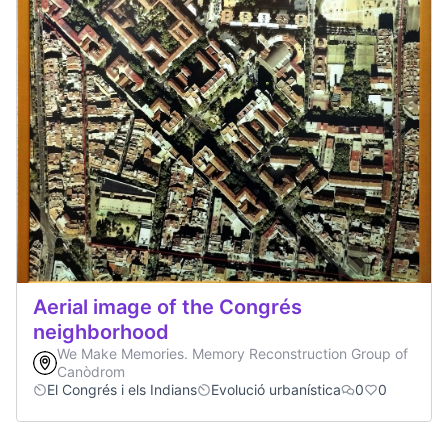
Aerial image of the Congrés
neighborhood
We Make Memories. Memory Reconstruction Group of
Canòdrom
El Congrés i els Indians
Evolució urbanística
0
0