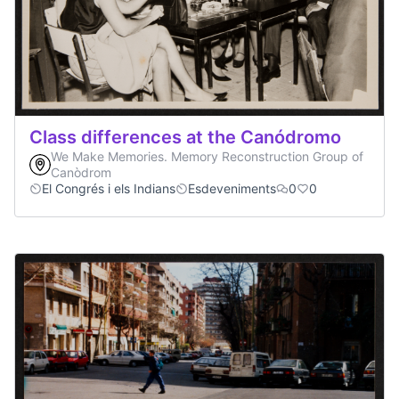
Class differences at the Canódromo
We Make Memories. Memory Reconstruction Group of
Canòdrom
El Congrés i els Indians
Esdeveniments
0
0