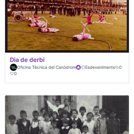
Dia de derbi
Oficina Tècnica del Canòdrom
Official participant
Esdeveniments
0
0