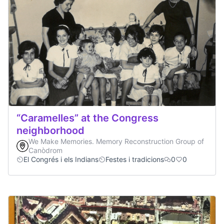
“Caramelles” at the Congress
neighborhood
We Make Memories. Memory Reconstruction Group of
Canòdrom
El Congrés i els Indians
Festes i tradicions
0
0