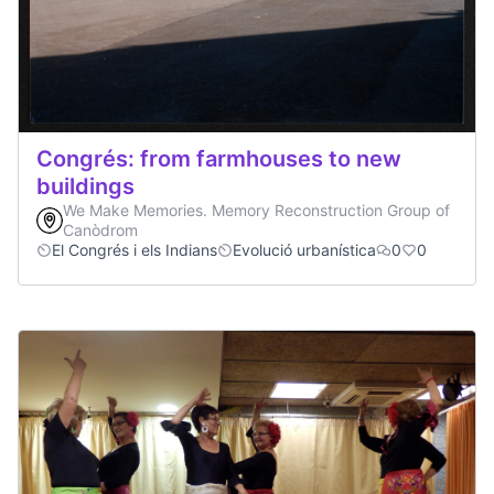
Congrés: from farmhouses to new
buildings
We Make Memories. Memory Reconstruction Group of
Canòdrom
El Congrés i els Indians
Evolució urbanística
0
0