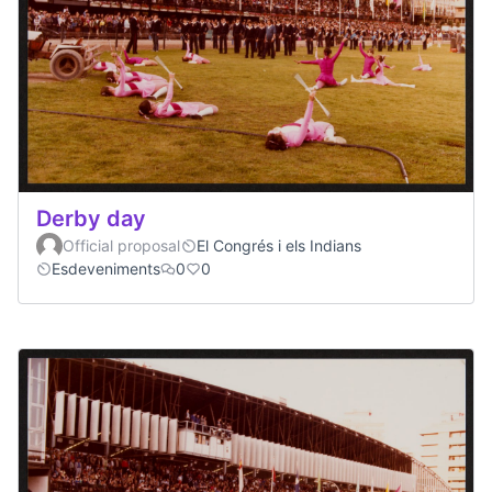
Derby day
Official proposal
El Congrés i els Indians
Esdeveniments
0
0