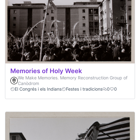
Memories of Holy Week
We Make Memories. Memory Reconstruction Group of
Canòdrom
El Congrés i els Indians
Festes i tradicions
0
0