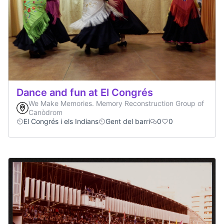
Dance and fun at El Congrés
We Make Memories. Memory Reconstruction Group of
Canòdrom
El Congrés i els Indians
Gent del barri
0
0