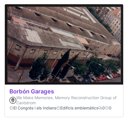
Borbón Garages
We Make Memories. Memory Reconstruction Group of
Canòdrom
El Congrés i els Indians
Edificis emblemàtics
0
0