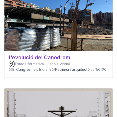
L'evolució del Canòdrom
Estada formativa - Escola Virolai
El Congrés i els Indians
Patrimoni arquitectònic
0
0