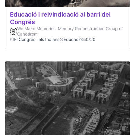
Educació i reivindicació al barri del
Congrés
We Make Memories. Memory Reconstruction Group of
Canòdrom
El Congrés i els Indians
Educació
0
0