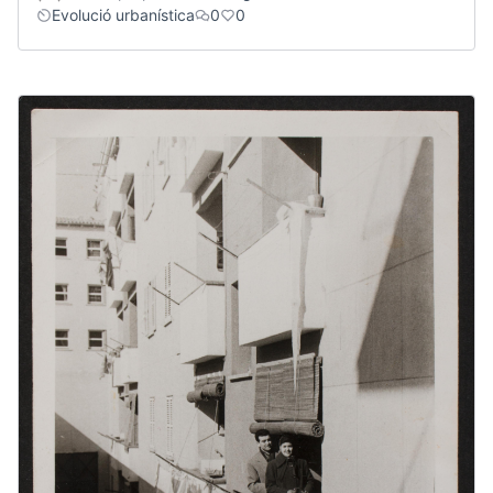
Evolució urbanística
0
0