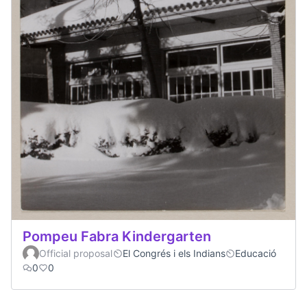
Pompeu Fabra Kindergarten
Official proposal
El Congrés i els Indians
Educació
0
0