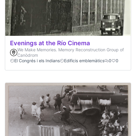
Evenings at the Río Cinema
We Make Memories. Memory Reconstruction Group of
Canòdrom
El Congrés i els Indians
Edificis emblemàtics
0
0