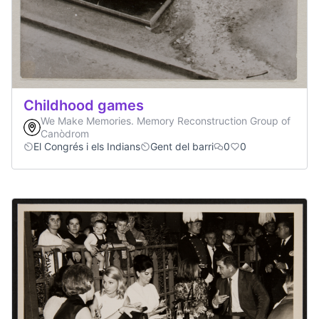
Childhood games
We Make Memories. Memory Reconstruction Group of
Canòdrom
El Congrés i els Indians
Gent del barri
0
0