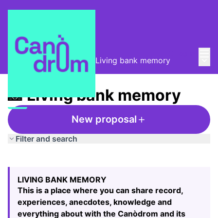
Mai
Log in
Main
Taula de Memòries
/
📸 Living bank memory
📸 Living bank memory
New proposal
Filter and search
Skip map
Leaflet
|
©
HERE maps
The following element is a map which presents the items
+
LIVING BANK MEMORY
−
This is a place where you can share record,
experiences, anecdotes, knowledge and
everything about with the Canòdrom and its