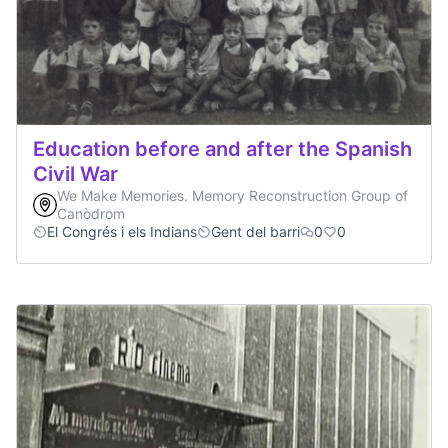
Education before and after the Spanish
Civil War
We Make Memories. Memory Reconstruction Group of
Canòdrom
El Congrés i els Indians
Gent del barri
0
0