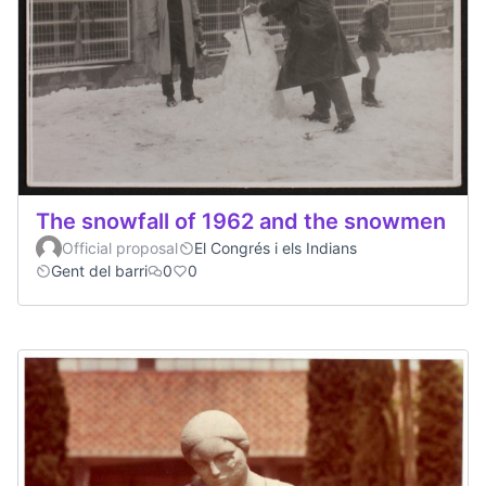
The snowfall of 1962 and the snowmen
Official proposal
El Congrés i els Indians
Gent del barri
0
0