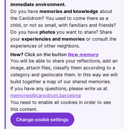
immediate environment.
Do you have
memories and knowledge
about
the Canòdrom? You used to come there as a
child, or not so small, with familiars and friends?
Do you have
photos
you want to share? Share
your
experiencies and memories
or consult the
experiences of other neighbors.
How?
Click on the button
New memory
(Opens in new
You will be able to share your reflections, add an
image, attach files, classify them according to a
category and geolocate them. In this way we will
build together a map of our shared memories.
If you have any questions, please write us at
memories@canodrom.barcelona
(Opens in new tab)
You need to enable all cookies in order to see
this content.
Change cookie settings