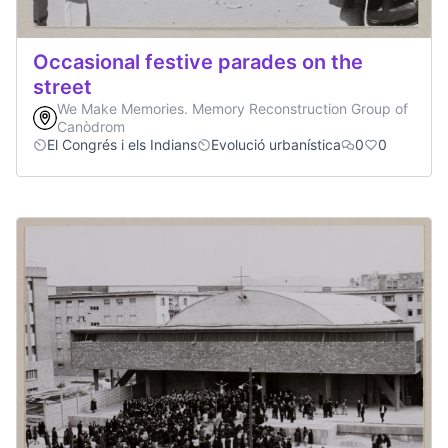
Occasional festive parades on the
street
We Make Memories. Memory Reconstruction Group of
Canòdrom
El Congrés i els Indians
Evolució urbanística
0
0