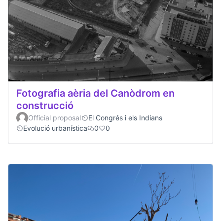
Fotografia aèria del Canòdrom en
construcció
Official proposal
El Congrés i els Indians
Evolució urbanística
0
0