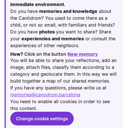
immediate environment.
Do you have
memories and knowledge
about
the Canòdrom? You used to come there as a
child, or not so small, with familiars and friends?
Do you have
photos
you want to share? Share
your
experiencies and memories
or consult the
experiences of other neighbors.
How?
Click on the button
New memory
(Opens in new
You will be able to share your reflections, add an
image, attach files, classify them according to a
category and geolocate them. In this way we will
build together a map of our shared memories.
If you have any questions, please write us at
memories@canodrom.barcelona
(Opens in new tab)
You need to enable all cookies in order to see
this content.
Change cookie settings