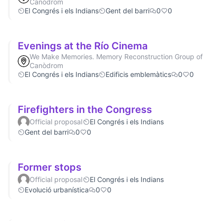
Canòdrom
El Congrés i els Indians
Gent del barri
0
0
Evenings at the Río Cinema
We Make Memories. Memory Reconstruction Group of
Canòdrom
El Congrés i els Indians
Edificis emblemàtics
0
0
Firefighters in the Congress
Official proposal
El Congrés i els Indians
Gent del barri
0
0
Former stops
Official proposal
El Congrés i els Indians
Evolució urbanística
0
0