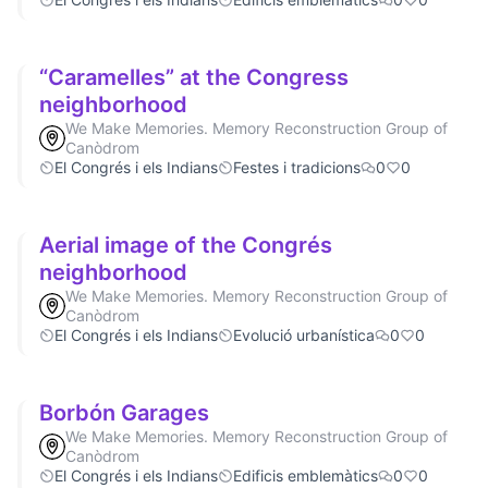
“Caramelles” at the Congress
neighborhood
We Make Memories. Memory Reconstruction Group of
Canòdrom
El Congrés i els Indians
Festes i tradicions
0
0
Aerial image of the Congrés
neighborhood
We Make Memories. Memory Reconstruction Group of
Canòdrom
El Congrés i els Indians
Evolució urbanística
0
0
Borbón Garages
We Make Memories. Memory Reconstruction Group of
Canòdrom
El Congrés i els Indians
Edificis emblemàtics
0
0