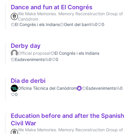
Dance and fun at El Congrés
We Make Memories. Memory Reconstruction Group of
Canòdrom
El Congrés i els Indians
Gent del barri
0
0
Derby day
Official proposal
El Congrés i els Indians
Esdeveniments
0
0
Dia de derbi
Oficina Tècnica del Canòdrom
Official participant
Esdeveniments
0
0
Education before and after the Spanish
Civil War
We Make Memories. Memory Reconstruction Group of