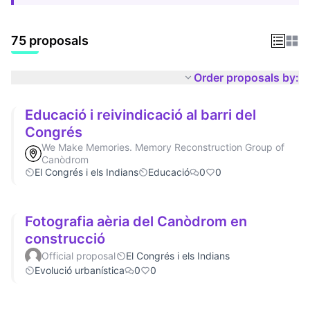
75 proposals
Order proposals by:
Educació i reivindicació al barri del
Congrés
We Make Memories. Memory Reconstruction Group of
Canòdrom
El Congrés i els Indians
Educació
0
0
Fotografia aèria del Canòdrom en
construcció
Official proposal
El Congrés i els Indians
Evolució urbanística
0
0