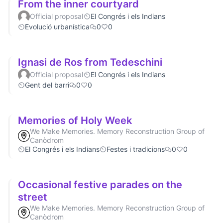
From the inner courtyard
Official proposal
El Congrés i els Indians
Evolució urbanística
0
0
Ignasi de Ros from Tedeschini
Official proposal
El Congrés i els Indians
Gent del barri
0
0
Memories of Holy Week
We Make Memories. Memory Reconstruction Group of
Canòdrom
El Congrés i els Indians
Festes i tradicions
0
0
Occasional festive parades on the
street
We Make Memories. Memory Reconstruction Group of
Canòdrom