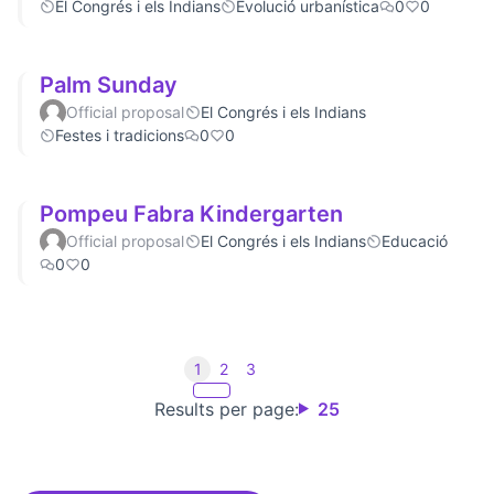
El Congrés i els Indians
Evolució urbanística
0
0
Palm Sunday
Official proposal
El Congrés i els Indians
Festes i tradicions
0
0
Pompeu Fabra Kindergarten
Official proposal
El Congrés i els Indians
Educació
0
0
1
2
3
Results per page:
25