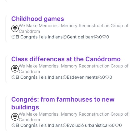
Childhood games
We Make Memories. Memory Reconstruction Group of
Canòdrom
El Congrés i els Indians
Gent del barri
0
0
Class differences at the Canódromo
We Make Memories. Memory Reconstruction Group of
Canòdrom
El Congrés i els Indians
Esdeveniments
0
0
Congrés: from farmhouses to new
buildings
We Make Memories. Memory Reconstruction Group of
Canòdrom
El Congrés i els Indians
Evolució urbanística
0
0