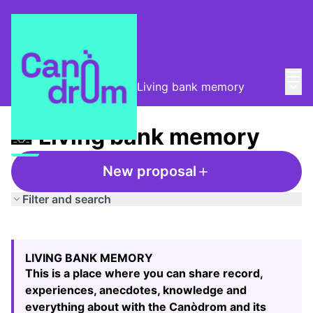
Mai
Log in
Main
Taula de Memòries
/
📸 Living bank memory
📸 Living bank memory
New proposal
Filter and search
Skip map
Leaflet
|
©
HERE maps
The following element is a map which presents the items
+
LIVING BANK MEMORY
−
This is a place where you can share record,
experiences, anecdotes, knowledge and
everything about with the Canòdrom and its