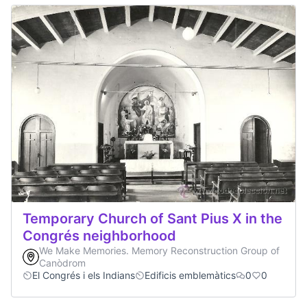
Temporary Church of Sant Pius X in the
Congrés neighborhood
We Make Memories. Memory Reconstruction Group of
Canòdrom
El Congrés i els Indians
Edificis emblemàtics
0
0