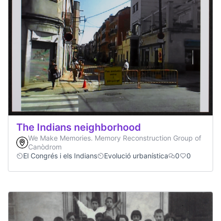
The Indians neighborhood
We Make Memories. Memory Reconstruction Group of
Canòdrom
El Congrés i els Indians
Evolució urbanística
0
0