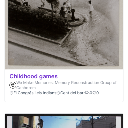
Childhood games
We Make Memories. Memory Reconstruction Group of
Canòdrom
El Congrés i els Indians
Gent del barri
0
0