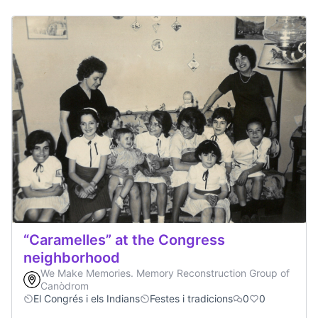
“Caramelles” at the Congress
neighborhood
We Make Memories. Memory Reconstruction Group of
Canòdrom
El Congrés i els Indians
Festes i tradicions
0
0