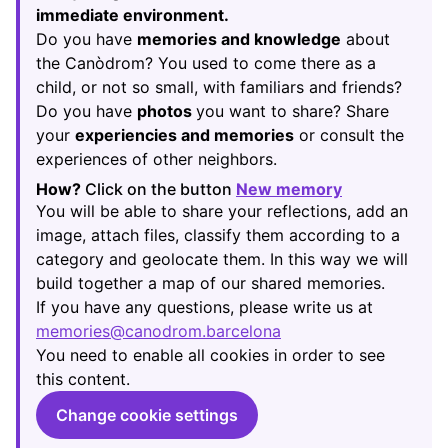
immediate environment.
Do you have
memories and knowledge
about
the Canòdrom? You used to come there as a
child, or not so small, with familiars and friends?
Do you have
photos
you want to share? Share
your
experiencies and memories
or consult the
experiences of other neighbors.
How?
Click on the button
New memory
(Opens in new
You will be able to share your reflections, add an
image, attach files, classify them according to a
category and geolocate them. In this way we will
build together a map of our shared memories.
If you have any questions, please write us at
memories@canodrom.barcelona
(Opens in new tab)
You need to enable all cookies in order to see
this content.
Change cookie settings