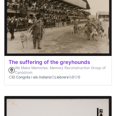
The suffering of the greyhounds
We Make Memories. Memory Reconstruction Group of
Canòdrom
El Congrés i els Indians
Llebrers
0
0