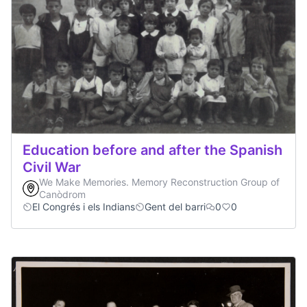
Education before and after the Spanish
Civil War
We Make Memories. Memory Reconstruction Group of
Canòdrom
El Congrés i els Indians
Gent del barri
0
0