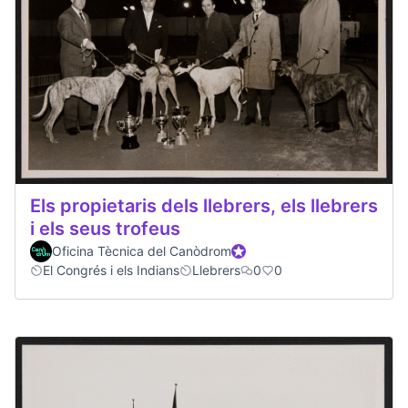
Els propietaris dels llebrers, els llebrers
i els seus trofeus
Oficina Tècnica del Canòdrom
Official participant
El Congrés i els Indians
Llebrers
0
0