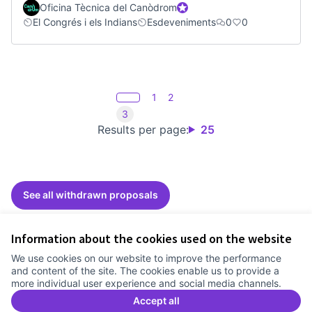
Oficina Tècnica del Canòdrom
Official participant
El Congrés i els Indians
Esdeveniments
0
0
1
2
3
Results per page:
25
See all withdrawn proposals
Information about the cookies used on the website
Terms of Service
We use cookies on our website to improve the performance
Cookie settings
and content of the site. The cookies enable us to provide a
Comunitat Canòdrom at Facebook
(External link)
Comunitat Canòdrom at Instagram
(External link)
Comunitat Canòdrom at YouTube
(External link)
English
more individual user experience and social media channels.
Triar la llengua
Elegir el idioma
Choose language
Accept all