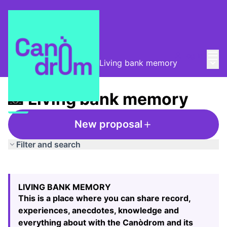
Mai
Log in
Main
Taula de Memòries
/
📸 Living bank memory
📸 Living bank memory
New proposal
Filter and search
Skip map
Leaflet
|
©
HERE maps
25
The following element is a map which presents the items
+
LIVING BANK MEMORY
−
This is a place where you can share record,
experiences, anecdotes, knowledge and
everything about with the Canòdrom and its