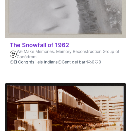
The Snowfall of 1962
We Make Memories. Memory Reconstruction Group of
Canòdrom
El Congrés i els Indians
Gent del barri
0
0