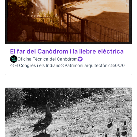
El far del Canòdrom i la llebre elèctrica
Oficina Tècnica del Canòdrom
Official participant
El Congrés i els Indians
Patrimoni arquitectònic
0
0