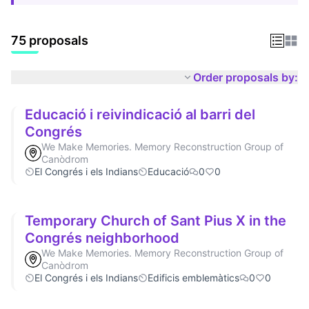
75 proposals
Order proposals by:
Educació i reivindicació al barri del
Congrés
We Make Memories. Memory Reconstruction Group of
Canòdrom
El Congrés i els Indians
Educació
0
0
Temporary Church of Sant Pius X in the
Congrés neighborhood
We Make Memories. Memory Reconstruction Group of
Canòdrom
El Congrés i els Indians
Edificis emblemàtics
0
0