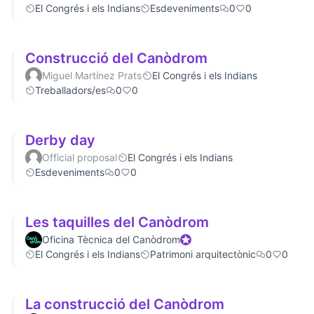
El Congrés i els Indians
Esdeveniments
0
0
Construcció del Canòdrom
Miguel Martínez Prats
El Congrés i els Indians
Treballadors/es
0
0
Derby day
Official proposal
El Congrés i els Indians
Esdeveniments
0
0
Les taquilles del Canòdrom
Oficina Tècnica del Canòdrom
Official participant
El Congrés i els Indians
Patrimoni arquitectònic
0
0
La construcció del Canòdrom