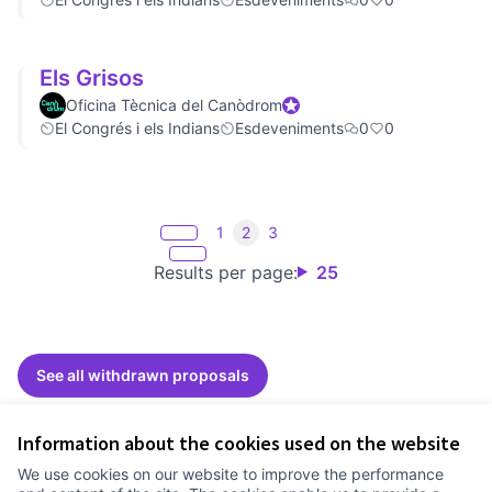
Els Grisos
Oficina Tècnica del Canòdrom
Official participant
El Congrés i els Indians
Esdeveniments
0
0
1
2
3
Results per page:
25
See all withdrawn proposals
Information about the cookies used on the website
Terms of Service
We use cookies on our website to improve the performance
Cookie settings