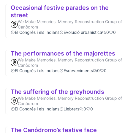
Occasional festive parades on the
street
We Make Memories. Memory Reconstruction Group of
Canòdrom
El Congrés i els Indians
Evolució urbanística
0
0
The performances of the majorettes
We Make Memories. Memory Reconstruction Group of
Canòdrom
El Congrés i els Indians
Esdeveniments
0
0
The suffering of the greyhounds
We Make Memories. Memory Reconstruction Group of
Canòdrom
El Congrés i els Indians
Llebrers
0
0
The Canódromo’s festive face