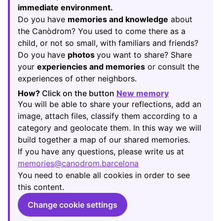
immediate environment.
Do you have
memories and knowledge
about
the Canòdrom? You used to come there as a
child, or not so small, with familiars and friends?
Do you have
photos
you want to share? Share
your
experiencies and memories
or consult the
experiences of other neighbors.
How?
Click on the button
New memory
(Opens in new
You will be able to share your reflections, add an
image, attach files, classify them according to a
category and geolocate them. In this way we will
build together a map of our shared memories.
If you have any questions, please write us at
memories@canodrom.barcelona
(Opens in new tab)
You need to enable all cookies in order to see
this content.
Change cookie settings