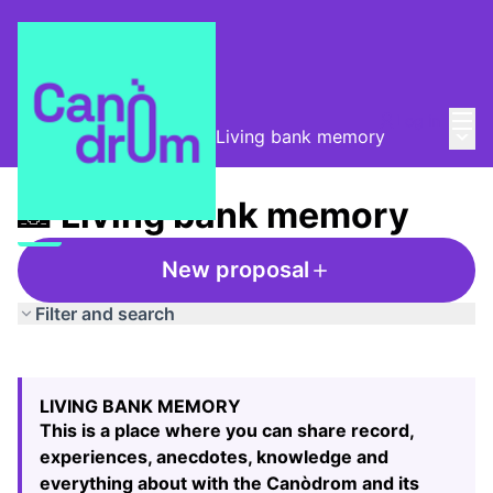
Mai
Log in
Main
Taula de Memòries
/
📸 Living bank memory
📸 Living bank memory
New proposal
Filter and search
Skip map
Leaflet
|
©
HERE maps
24
The following element is a map which presents the items
+
LIVING BANK MEMORY
−
This is a place where you can share record,
experiences, anecdotes, knowledge and
everything about with the Canòdrom and its