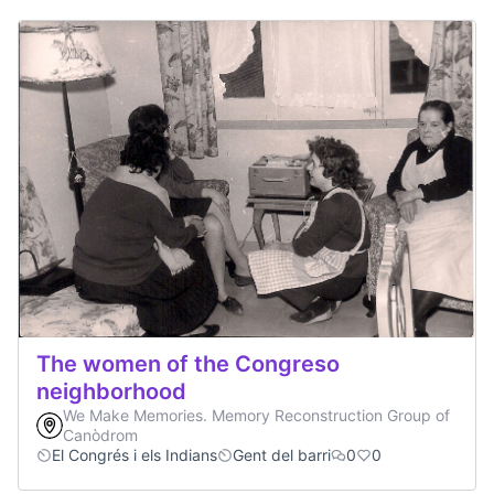
The women of the Congreso
neighborhood
We Make Memories. Memory Reconstruction Group of
Canòdrom
El Congrés i els Indians
Gent del barri
0
0