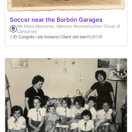
Soccer near the Borbón Garages
We Make Memories. Memory Reconstruction Group of
Canòdrom
El Congrés i els Indians
Gent del barri
0
0