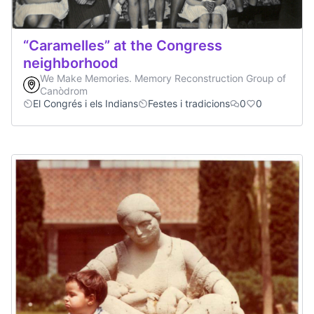
“Caramelles” at the Congress
neighborhood
We Make Memories. Memory Reconstruction Group of
Canòdrom
El Congrés i els Indians
Festes i tradicions
0
0