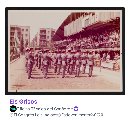
Els Grisos
Oficina Tècnica del Canòdrom
Official participant
El Congrés i els Indians
Esdeveniments
0
0