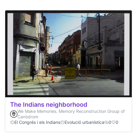
The Indians neighborhood
We Make Memories. Memory Reconstruction Group of
Canòdrom
El Congrés i els Indians
Evolució urbanística
0
0