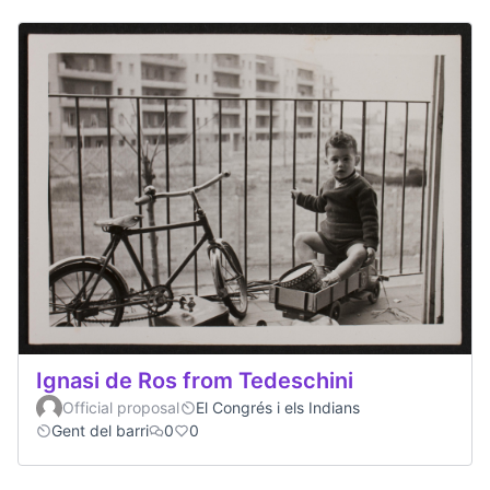
Ignasi de Ros from Tedeschini
Official proposal
El Congrés i els Indians
Gent del barri
0
0