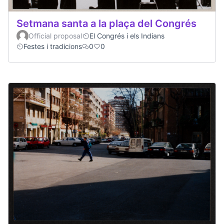
Setmana santa a la plaça del Congrés
Official proposal
El Congrés i els Indians
Festes i tradicions
0
0