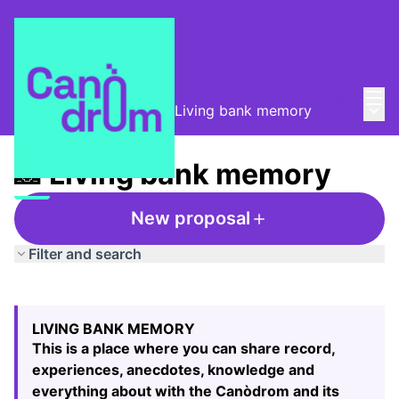
Mai
Log in
Main
Taula de Memòries
/
📸 Living bank memory
📸 Living bank memory
New proposal
Filter and search
Skip map
Leaflet
|
©
HERE maps
25
The following element is a map which presents the items
+
LIVING BANK MEMORY
−
This is a place where you can share record,
experiences, anecdotes, knowledge and
everything about with the Canòdrom and its