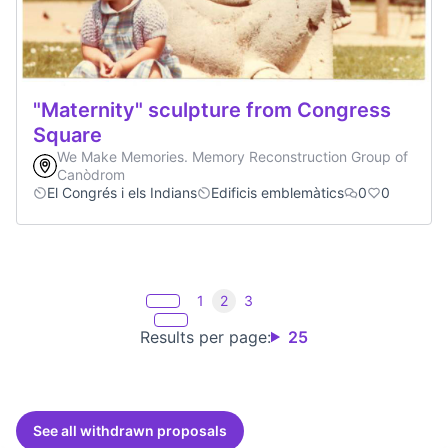
"Maternity" sculpture from Congress
Square
We Make Memories. Memory Reconstruction Group of
Canòdrom
El Congrés i els Indians
Edificis emblemàtics
0
0
1
2
3
Results per page:
25
See all withdrawn proposals