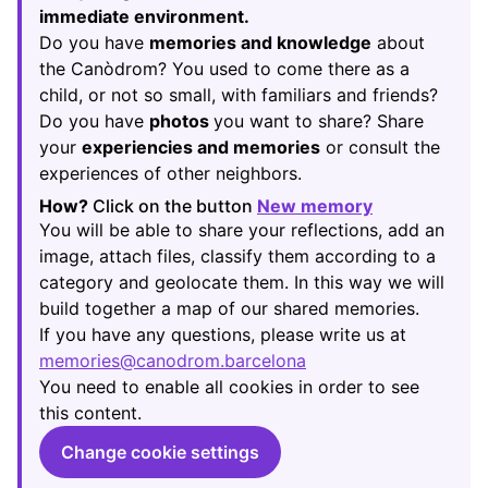
immediate environment.
Do you have
memories and knowledge
about
the Canòdrom? You used to come there as a
child, or not so small, with familiars and friends?
Do you have
photos
you want to share? Share
your
experiencies and memories
or consult the
experiences of other neighbors.
How?
Click on the button
New memory
(Opens in new
You will be able to share your reflections, add an
image, attach files, classify them according to a
category and geolocate them. In this way we will
build together a map of our shared memories.
If you have any questions, please write us at
memories@canodrom.barcelona
(Opens in new tab)
You need to enable all cookies in order to see
this content.
Change cookie settings