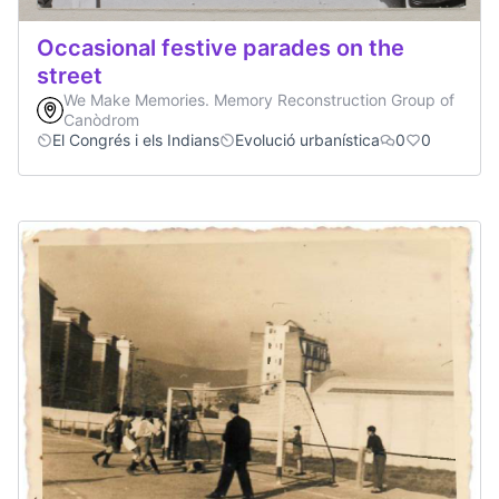
Occasional festive parades on the
street
We Make Memories. Memory Reconstruction Group of
Canòdrom
El Congrés i els Indians
Evolució urbanística
0
0