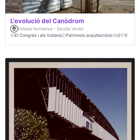
L'evolució del Canòdrom
Estada formativa - Escola Virolai
El Congrés i els Indians
Patrimoni arquitectònic
0
0