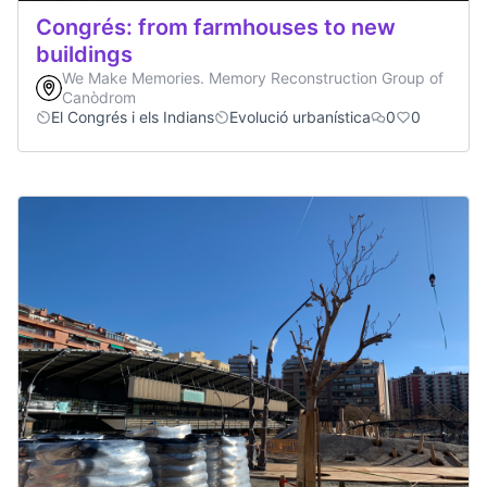
Congrés: from farmhouses to new
buildings
We Make Memories. Memory Reconstruction Group of
Canòdrom
El Congrés i els Indians
Evolució urbanística
0
0