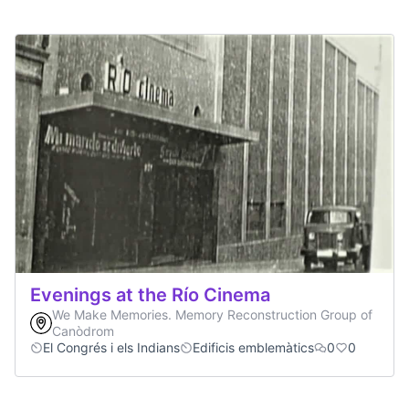
Evenings at the Río Cinema
We Make Memories. Memory Reconstruction Group of
Canòdrom
El Congrés i els Indians
Edificis emblemàtics
0
0