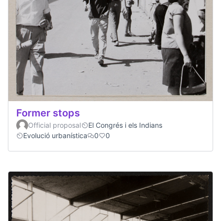
Former stops
Official proposal
El Congrés i els Indians
Evolució urbanística
0
0