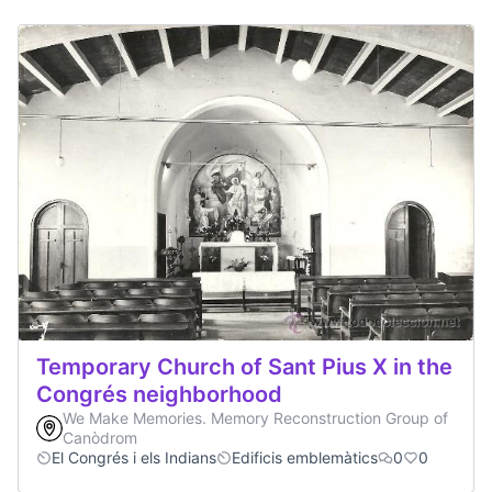
Temporary Church of Sant Pius X in the
Congrés neighborhood
We Make Memories. Memory Reconstruction Group of
Canòdrom
El Congrés i els Indians
Edificis emblemàtics
0
0