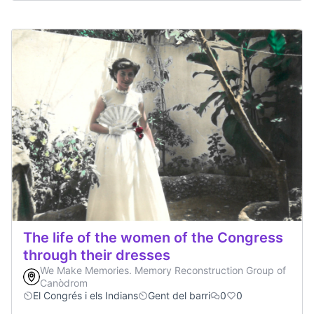
The life of the women of the Congress
through their dresses
We Make Memories. Memory Reconstruction Group of
Canòdrom
El Congrés i els Indians
Gent del barri
0
0