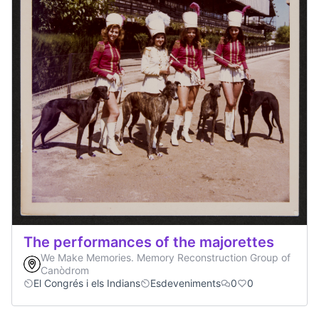
The performances of the majorettes
We Make Memories. Memory Reconstruction Group of
Canòdrom
El Congrés i els Indians
Esdeveniments
0
0