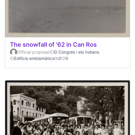
The snowfall of '62 in Can Ros
Official proposal
El Congrés i els Indians
Edificis emblemàtics
0
0