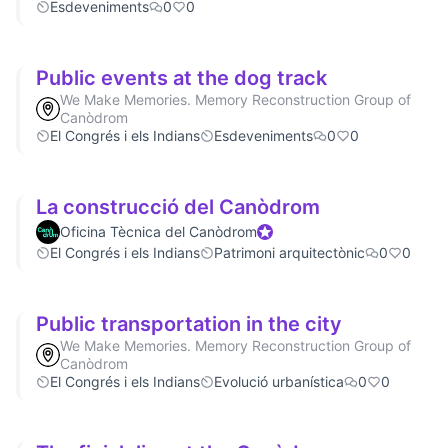
Esdeveniments
0
0
Public events at the dog track
We Make Memories. Memory Reconstruction Group of
Canòdrom
El Congrés i els Indians
Esdeveniments
0
0
La construcció del Canòdrom
Oficina Tècnica del Canòdrom
Official participant
El Congrés i els Indians
Patrimoni arquitectònic
0
0
Public transportation in the city
We Make Memories. Memory Reconstruction Group of
Canòdrom
El Congrés i els Indians
Evolució urbanística
0
0