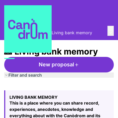
Mai
Log in
Main
Taula de Memòries
/
📸 Living bank memory
📸 Living bank memory
New proposal
Filter and search
Skip map
Leaflet
|
©
HERE maps
The following element is a map which presents the items
+
LIVING BANK MEMORY
−
This is a place where you can share record,
experiences, anecdotes, knowledge and
everything about with the Canòdrom and its