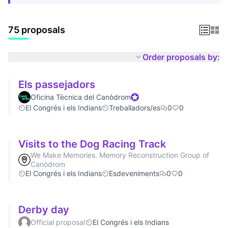
75 proposals
Order proposals by:
Els passejadors
Oficina Tècnica del Canòdrom
Official participant
El Congrés i els Indians
Treballadors/es
0
0
Visits to the Dog Racing Track
We Make Memories. Memory Reconstruction Group of
Canòdrom
El Congrés i els Indians
Esdeveniments
0
0
Derby day
Official proposal
El Congrés i els Indians