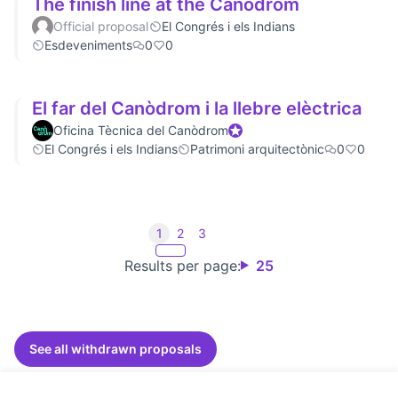
The finish line at the Canòdrom
Official proposal
El Congrés i els Indians
Esdeveniments
0
0
El far del Canòdrom i la llebre elèctrica
Oficina Tècnica del Canòdrom
Official participant
El Congrés i els Indians
Patrimoni arquitectònic
0
0
1
2
3
Results per page:
25
See all withdrawn proposals