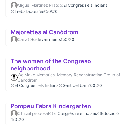
Miguel Martínez Prats
El Congrés i els Indians
Treballadors/es
0
0
Majorettes al Canòdrom
Carla
Esdeveniments
0
0
The women of the Congreso
neighborhood
We Make Memories. Memory Reconstruction Group of
Canòdrom
El Congrés i els Indians
Gent del barri
0
0
Pompeu Fabra Kindergarten
Official proposal
El Congrés i els Indians
Educació
0
0