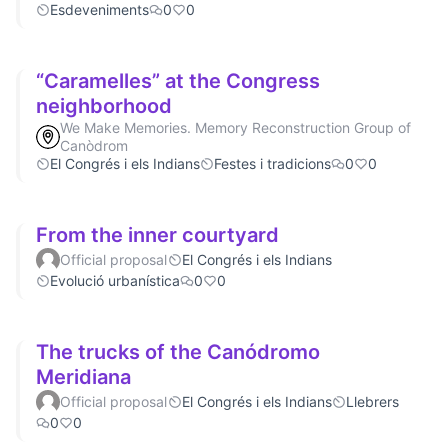
Esdeveniments
0
0
“Caramelles” at the Congress
neighborhood
We Make Memories. Memory Reconstruction Group of
Canòdrom
El Congrés i els Indians
Festes i tradicions
0
0
From the inner courtyard
Official proposal
El Congrés i els Indians
Evolució urbanística
0
0
The trucks of the Canódromo
Meridiana
Official proposal
El Congrés i els Indians
Llebrers
0
0