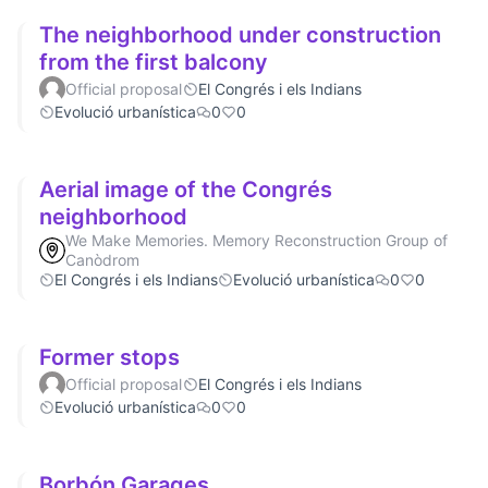
The neighborhood under construction
from the first balcony
Official proposal
El Congrés i els Indians
Evolució urbanística
0
0
Aerial image of the Congrés
neighborhood
We Make Memories. Memory Reconstruction Group of
Canòdrom
El Congrés i els Indians
Evolució urbanística
0
0
Former stops
Official proposal
El Congrés i els Indians
Evolució urbanística
0
0
Borbón Garages