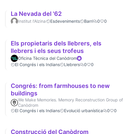
La Nevada del '62
Institut l'Alzina
Esdeveniments
Barri
0
0
Els propietaris dels llebrers, els
llebrers i els seus trofeus
Oficina Tècnica del Canòdrom
Official participant
El Congrés i els Indians
Llebrers
0
0
Congrés: from farmhouses to new
buildings
We Make Memories. Memory Reconstruction Group of
Canòdrom
El Congrés i els Indians
Evolució urbanística
0
0
Construcció del Canòdrom