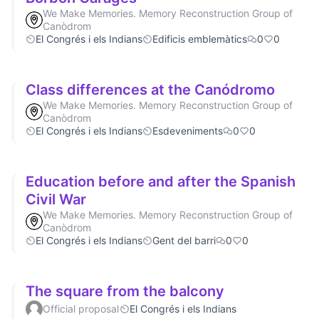
We Make Memories. Memory Reconstruction Group of
Canòdrom
El Congrés i els Indians
Edificis emblemàtics
0
0
Class differences at the Canódromo
We Make Memories. Memory Reconstruction Group of
Canòdrom
El Congrés i els Indians
Esdeveniments
0
0
Education before and after the Spanish
Civil War
We Make Memories. Memory Reconstruction Group of
Canòdrom
El Congrés i els Indians
Gent del barri
0
0
The square from the balcony
Official proposal
El Congrés i els Indians