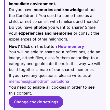
immediate environment.
Do you have
memories and knowledge
about
the Canòdrom? You used to come there as a
child, or not so small, with familiars and friends?
Do you have
photos
you want to share? Share
your
experiencies and memories
or consult the
experiences of other neighbors.
How?
Click on the button
New memory
(Opens in new
You will be able to share your reflections, add an
image, attach files, classify them according to a
category and geolocate them. In this way we will
build together a map of our shared memories.
If you have any questions, please write us at
memories@canodrom.barcelona
(Opens in new tab)
You need to enable all cookies in order to see
this content.
Change cookie settings