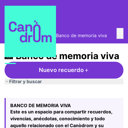
Menú
Entra
Menú 
Mesa de Memorias
/
📸 Banco de memoria viva
📸 Banco de memoria viva
Nuevo recuerdo
Filtrar y buscar
Saltar el mapa
Leaflet
|
©
HERE maps
El siguiente elemento es un mapa que presenta los compo
+
BANCO DE MEMORIA VIVA
−
Este es un espacio para compartir recuerdos,
vivencias, anécdotas, conocimiento y todo
aquello relacionado con el Canòdrom y su