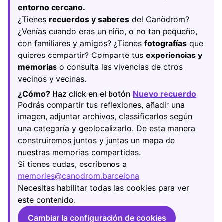
entorno cercano.
¿Tienes
recuerdos y saberes
del Canòdrom?
¿Venías cuando eras un niño, o no tan pequeño,
con familiares y amigos? ¿Tienes
fotografías
que
quieres compartir? Comparte tus
experiencias y
memorias
o consulta las vivencias de otros
vecinos y vecinas.
¿Cómo?
Haz click en el botón
Nuevo recuerdo
(Abrir
Podrás compartir tus reflexiones, añadir una
imagen, adjuntar archivos, classificarlos según
una categoría y geolocalizarlo. De esta manera
construiremos juntos y juntas un mapa de
nuestras memorias compartidas.
Si tienes dudas, escríbenos a
memories@canodrom.barcelona
(Abrir en una pestaña
Necesitas habilitar todas las cookies para ver
este contenido.
Cambiar la configuración de cookies