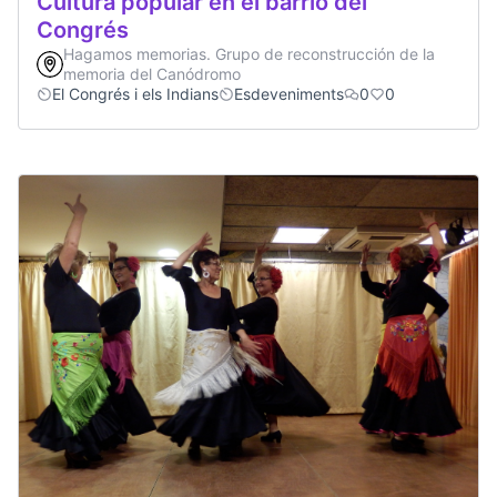
Cultura popular en el barrio del
Congrés
Hagamos memorias. Grupo de reconstrucción de la
memoria del Canódromo
El Congrés i els Indians
Esdeveniments
0
0