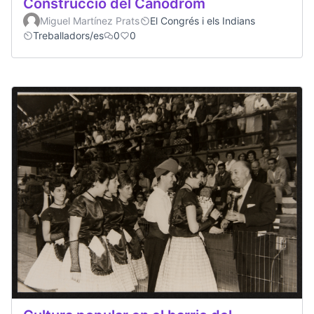
Construcció del Canòdrom
Miguel Martínez Prats
El Congrés i els Indians
Treballadors/es
0
0