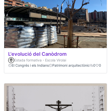
L'evolució del Canòdrom
Estada formativa - Escola Virolai
El Congrés i els Indians
Patrimoni arquitectònic
0
0