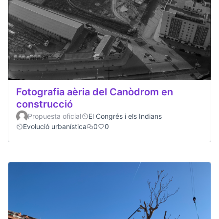
Fotografia aèria del Canòdrom en
construcció
Propuesta oficial
El Congrés i els Indians
Evolució urbanística
0
0