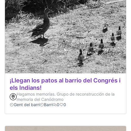
¡Llegan los patos al barrio del Congrés i
els Indians!
Hagamos memorias. Grupo de reconstrucción de la
memoria del Canódromo
Gent del barri
Barri
0
0