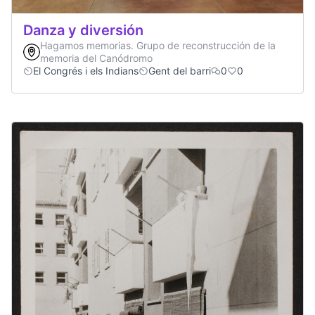
Danza y diversión
Hagamos memorias. Grupo de reconstrucción de la
memoria del Canódromo
El Congrés i els Indians
Gent del barri
0
0