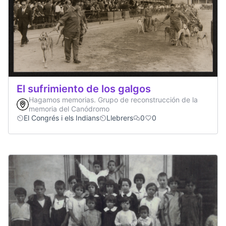
El sufrimiento de los galgos
Hagamos memorias. Grupo de reconstrucción de la
memoria del Canódromo
El Congrés i els Indians
Llebrers
0
0