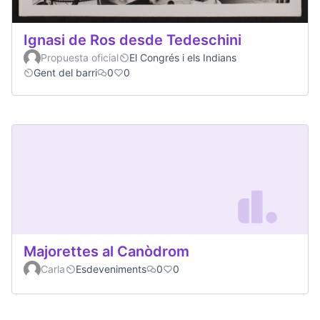
Ignasi de Ros desde Tedeschini
Propuesta oficial
El Congrés i els Indians
Gent del barri
0
0
Majorettes al Canòdrom
Carla
Esdeveniments
0
0