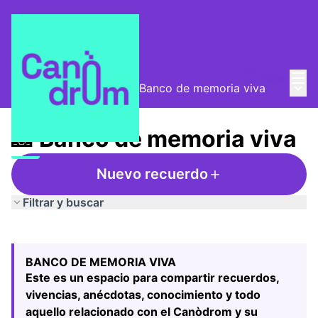
Menú
Entra
Menú 
Mesa de Memorias
/
📸 Banco de memoria viva
📸 Banco de memoria viva
Nuevo recuerdo
Filtrar y buscar
Saltar el mapa
Leaflet
|
©
HERE maps
74
El siguiente elemento es un mapa que presenta los compo
+
BANCO DE MEMORIA VIVA
−
Este es un espacio para compartir recuerdos,
vivencias, anécdotas, conocimiento y todo
aquello relacionado con el Canòdrom y su