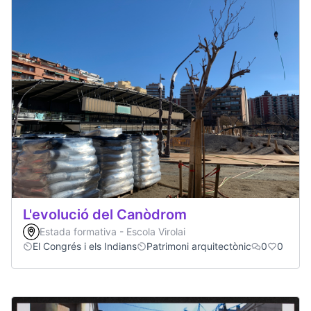
L'evolució del Canòdrom
Estada formativa - Escola Virolai
El Congrés i els Indians
Patrimoni arquitectònic
0
0