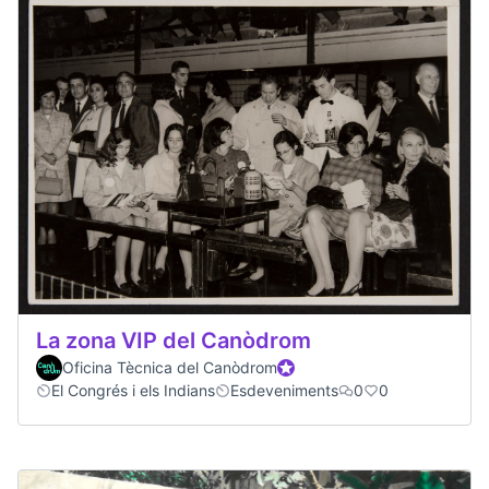
La zona VIP del Canòdrom
Oficina Tècnica del Canòdrom
Participante oficial
El Congrés i els Indians
Esdeveniments
0
0