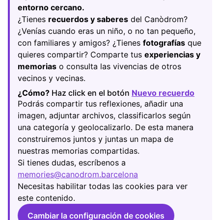
entorno cercano.
¿Tienes
recuerdos y saberes
del Canòdrom?
¿Venías cuando eras un niño, o no tan pequeño,
con familiares y amigos? ¿Tienes
fotografías
que
quieres compartir? Comparte tus
experiencias y
memorias
o consulta las vivencias de otros
vecinos y vecinas.
¿Cómo?
Haz click en el botón
Nuevo recuerdo
(Abrir
Podrás compartir tus reflexiones, añadir una
imagen, adjuntar archivos, classificarlos según
una categoría y geolocalizarlo. De esta manera
construiremos juntos y juntas un mapa de
nuestras memorias compartidas.
Si tienes dudas, escríbenos a
memories@canodrom.barcelona
(Abrir en una pestaña
Necesitas habilitar todas las cookies para ver
este contenido.
Cambiar la configuración de cookies