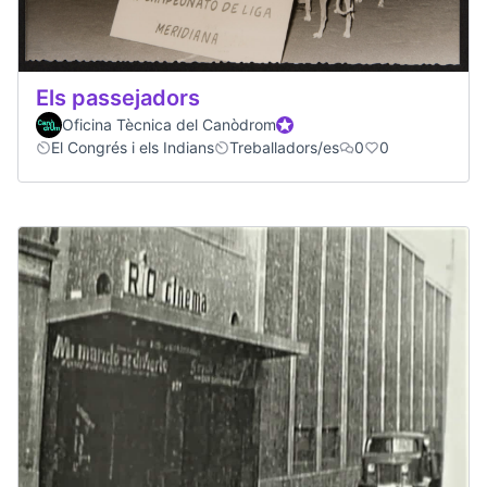
Els passejadors
Oficina Tècnica del Canòdrom
Participante oficial
El Congrés i els Indians
Treballadors/es
0
0