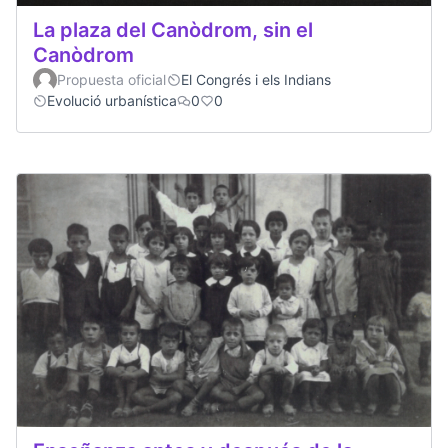
La plaza del Canòdrom, sin el
Canòdrom
Propuesta oficial
El Congrés i els Indians
Evolució urbanística
0
0