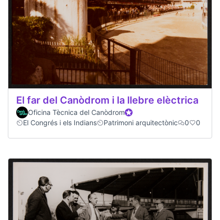
El far del Canòdrom i la llebre elèctrica
Oficina Tècnica del Canòdrom
Participante oficial
El Congrés i els Indians
Patrimoni arquitectònic
0
0