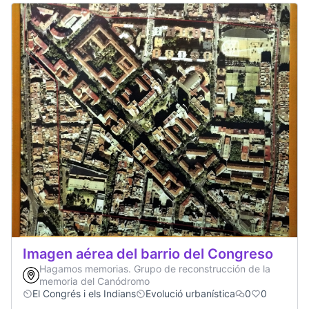
Imagen aérea del barrio del Congreso
Hagamos memorias. Grupo de reconstrucción de la
memoria del Canódromo
El Congrés i els Indians
Evolució urbanística
0
0