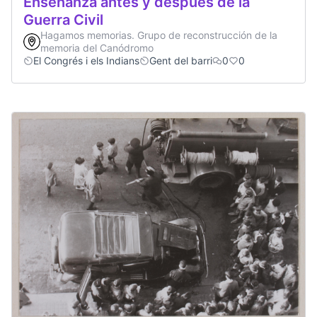
Enseñanza antes y después de la
Guerra Civil
Hagamos memorias. Grupo de reconstrucción de la
memoria del Canódromo
El Congrés i els Indians
Gent del barri
0
0