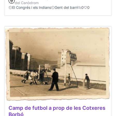
del Canòdrom
El Congrés i els Indians
Gent del barri
0
0
Camp de futbol a prop de les Cotxeres
Borbó