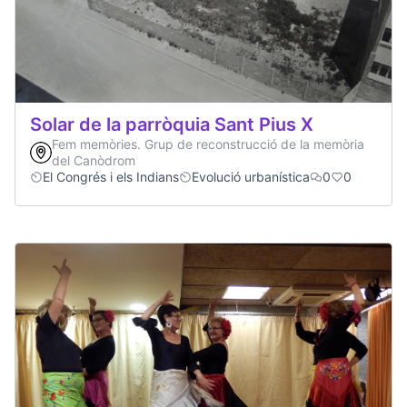
Solar de la parròquia Sant Pius X
Fem memòries. Grup de reconstrucció de la memòria
del Canòdrom
El Congrés i els Indians
Evolució urbanística
0
0