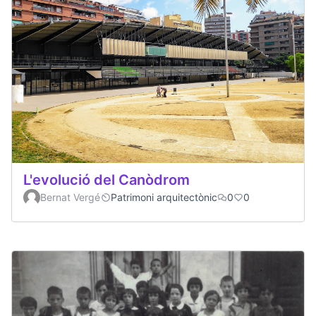
L'evolució del Canòdrom
Bernat Vergé
Patrimoni arquitectònic
0
0