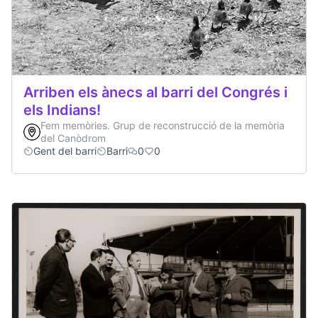
Arriben els ànecs al barri del Congrés i
els Indians!
Fem memòries. Grup de reconstrucció de la memòria
del Canòdrom
Gent del barri
Barri
0
0