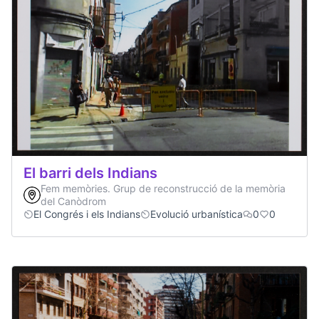
El barri dels Indians
Fem memòries. Grup de reconstrucció de la memòria
del Canòdrom
El Congrés i els Indians
Evolució urbanística
0
0