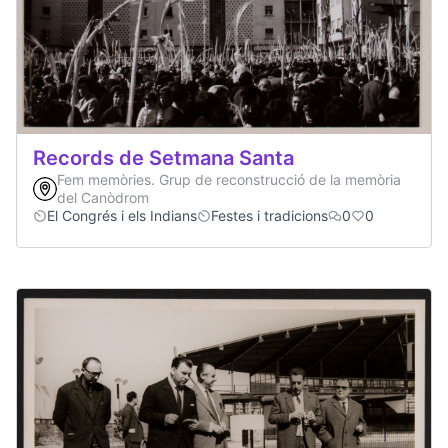
Records de Setmana Santa
Fem memòries. Grup de reconstrucció de la memòria
del Canòdrom
El Congrés i els Indians
Festes i tradicions
0
0