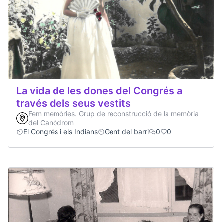
La vida de les dones del Congrés a
través dels seus vestits
Fem memòries. Grup de reconstrucció de la memòria
del Canòdrom
El Congrés i els Indians
Gent del barri
0
0