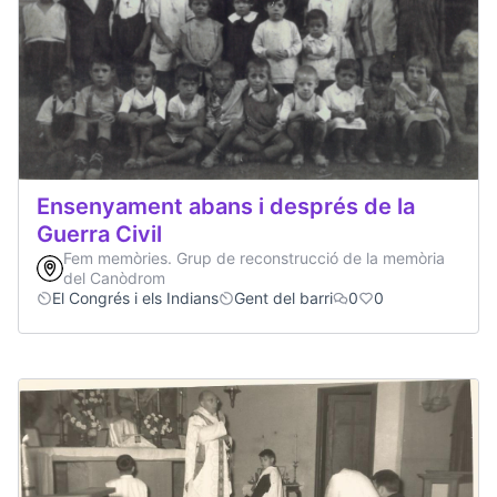
Ensenyament abans i després de la
Guerra Civil
Fem memòries. Grup de reconstrucció de la memòria
del Canòdrom
El Congrés i els Indians
Gent del barri
0
0