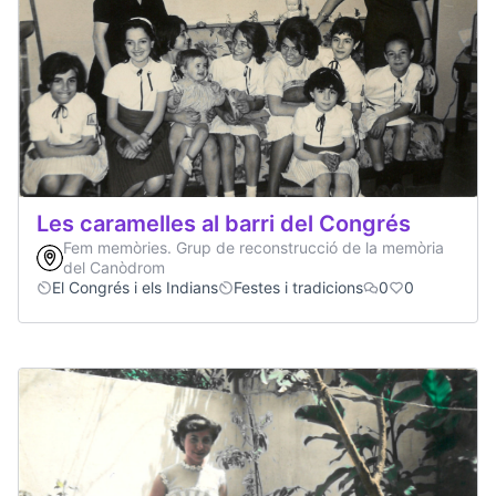
Les caramelles al barri del Congrés
Fem memòries. Grup de reconstrucció de la memòria
del Canòdrom
El Congrés i els Indians
Festes i tradicions
0
0