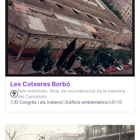
Les Cotxeres Borbó
Fem memòries. Grup de reconstrucció de la memòria
del Canòdrom
El Congrés i els Indians
Edificis emblemàtics
0
0