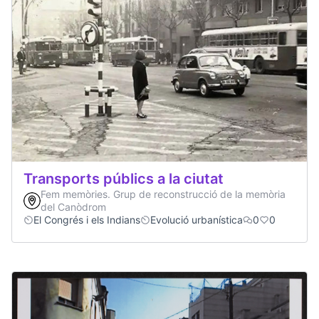
Transports públics a la ciutat
Fem memòries. Grup de reconstrucció de la memòria
del Canòdrom
El Congrés i els Indians
Evolució urbanística
0
0