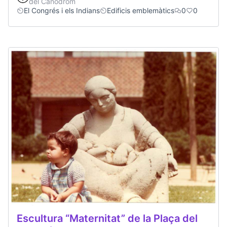
del Canòdrom
El Congrés i els Indians
Edificis emblemàtics
0
0
Escultura “Maternitat” de la Plaça del