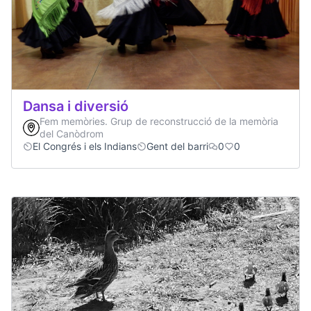
Dansa i diversió
Fem memòries. Grup de reconstrucció de la memòria
del Canòdrom
El Congrés i els Indians
Gent del barri
0
0