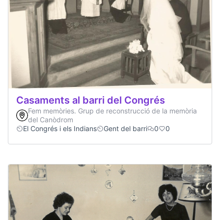
Casaments al barri del Congrés
Fem memòries. Grup de reconstrucció de la memòria
del Canòdrom
El Congrés i els Indians
Gent del barri
0
0