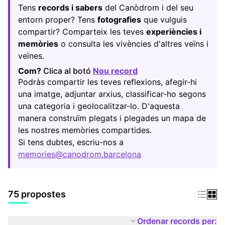
Tens
records i sabers
del Canòdrom i del seu
entorn proper? Tens
fotografies
que vulguis
compartir? Comparteix les teves
experiències i
memòries
o consulta les vivències d'altres veïns i
veïnes.
Com?
Clica al botó
Nou record
(Obrir en una pestany
Podràs compartir les teves reflexions, afegir-hi
una imatge, adjuntar arxius, classificar-ho segons
una categoria i geolocalitzar-lo. D'aquesta
manera construïm plegats i plegades un mapa de
les nostres memòries compartides.
Si tens dubtes, escriu-nos a
memories@canodrom.barcelona
(Obrir en una pestany
75 propostes
Ordenar records per: