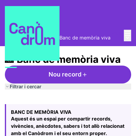
Menú
Entra
Menú 
Taula de Memòries
/
📸 Banc de memòria viva
📸 Banc de memòria viva
Nou record
Filtrar i cercar
Saltar el mapa
Leaflet
|
©
HERE maps
El següent element és un mapa que presenta els component
+
BANC DE MEMÒRIA VIVA
−
Aquest és un espai per compartir records,
vivències, anècdotes, sabers i tot allò relacionat
amb el Canòdrom i el seu entorn proper.