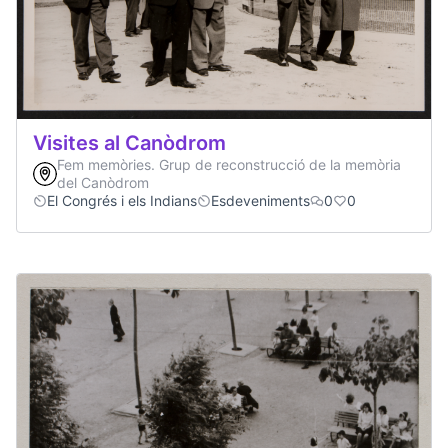
Visites al Canòdrom
Fem memòries. Grup de reconstrucció de la memòria
del Canòdrom
El Congrés i els Indians
Esdeveniments
0
0