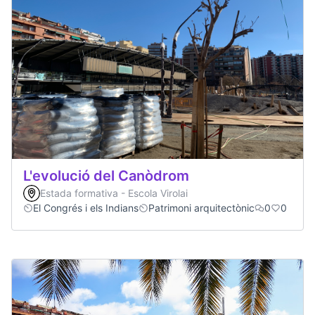
L'evolució del Canòdrom
Estada formativa - Escola Virolai
El Congrés i els Indians
Patrimoni arquitectònic
0
0