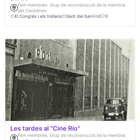
Fem memòries. Grup de reconstrucció de la memòria
del Canòdrom
El Congrés i els Indians
Gent del barri
0
0
Les tardes al "Cine Río"
Fem memòries. Grup de reconstrucció de la memòria