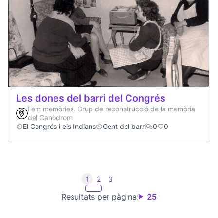
Les dones del barri del Congrés
Fem memòries. Grup de reconstrucció de la memòria
del Canòdrom
El Congrés i els Indians
Gent del barri
0
0
1
2
3
Resultats per pàgina:
25