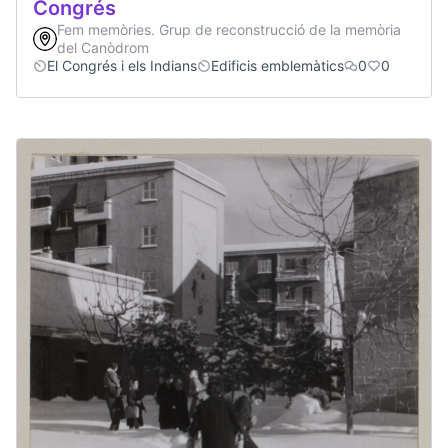
Congrés
Fem memòries. Grup de reconstrucció de la memòria
del Canòdrom
El Congrés i els Indians
Edificis emblemàtics
0
0