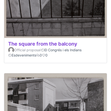
The square from the balcony
Official proposal
El Congrés i els Indians
Esdeveniments
0
0