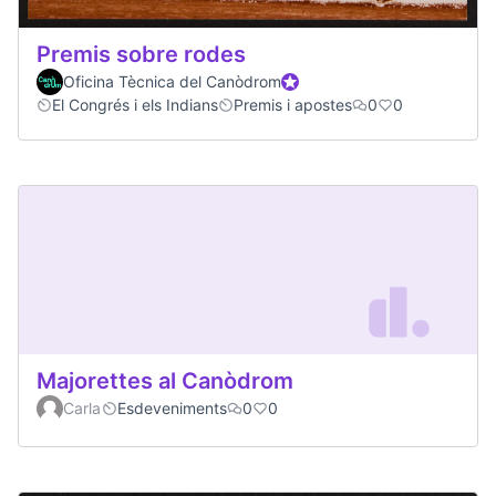
Premis sobre rodes
Oficina Tècnica del Canòdrom
Official participant
El Congrés i els Indians
Premis i apostes
0
0
Majorettes al Canòdrom
Carla
Esdeveniments
0
0