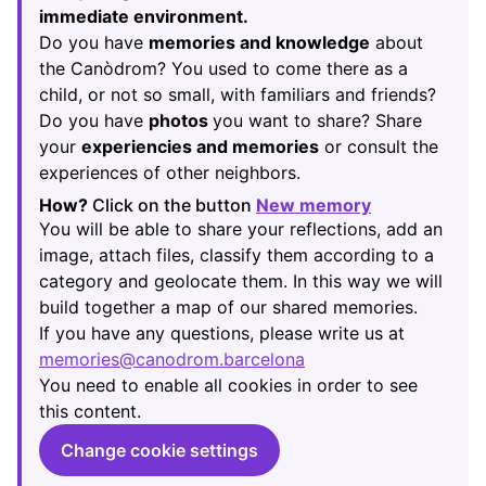
immediate environment.
Do you have
memories and knowledge
about
the Canòdrom? You used to come there as a
child, or not so small, with familiars and friends?
Do you have
photos
you want to share? Share
your
experiencies and memories
or consult the
experiences of other neighbors.
How?
Click on the button
New memory
(Opens in new
You will be able to share your reflections, add an
image, attach files, classify them according to a
category and geolocate them. In this way we will
build together a map of our shared memories.
If you have any questions, please write us at
memories@canodrom.barcelona
(Opens in new tab)
You need to enable all cookies in order to see
this content.
Change cookie settings