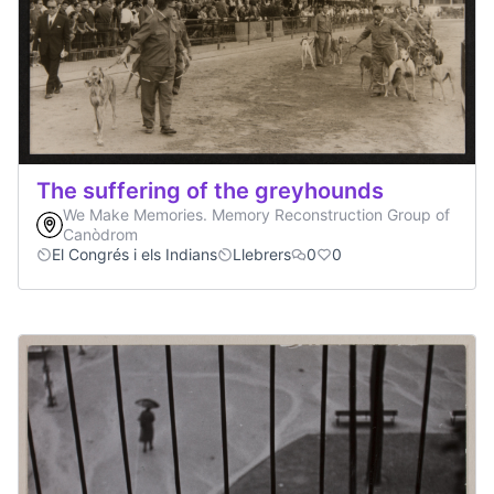
The suffering of the greyhounds
We Make Memories. Memory Reconstruction Group of
Canòdrom
El Congrés i els Indians
Llebrers
0
0