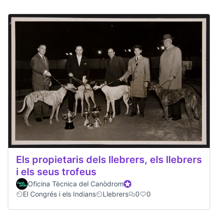
Els propietaris dels llebrers, els llebrers
i els seus trofeus
Oficina Tècnica del Canòdrom
Official participant
El Congrés i els Indians
Llebrers
0
0