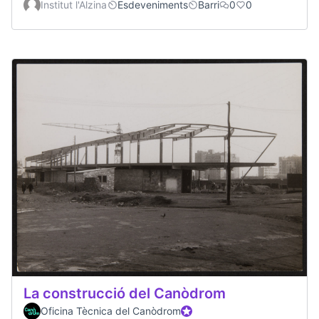
Institut l'Alzina
Esdeveniments
Barri
0
0
La construcció del Canòdrom
Oficina Tècnica del Canòdrom
Official participant