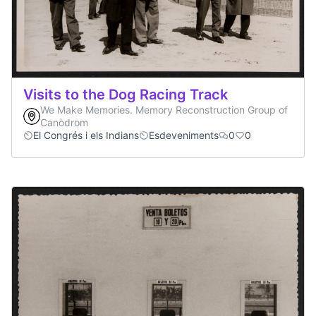
Visits to the Dog Racing Track
We Make Memories. Memory Reconstruction Group of
Canòdrom
El Congrés i els Indians
Esdeveniments
0
0