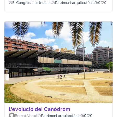
El Congrés i els Indians
Patrimoni arquitectònic
0
0
L'evolució del Canòdrom
Bernat Vergé
Patrimoni arquitectònic
0
0