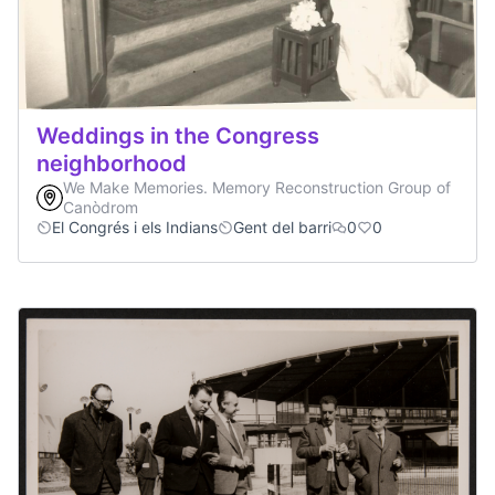
Weddings in the Congress
neighborhood
We Make Memories. Memory Reconstruction Group of
Canòdrom
El Congrés i els Indians
Gent del barri
0
0