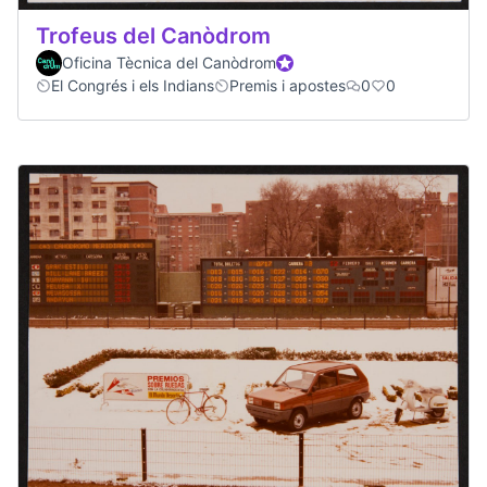
Trofeus del Canòdrom
Oficina Tècnica del Canòdrom
Official participant
El Congrés i els Indians
Premis i apostes
0
0