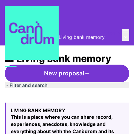
Mai
Log in
Main
Taula de Memòries
/
📸 Living bank memory
📸 Living bank memory
New proposal
Filter and search
Skip map
Leaflet
|
©
HERE maps
49
The following element is a map which presents the items
+
LIVING BANK MEMORY
−
This is a place where you can share record,
experiences, anecdotes, knowledge and
everything about with the Canòdrom and its