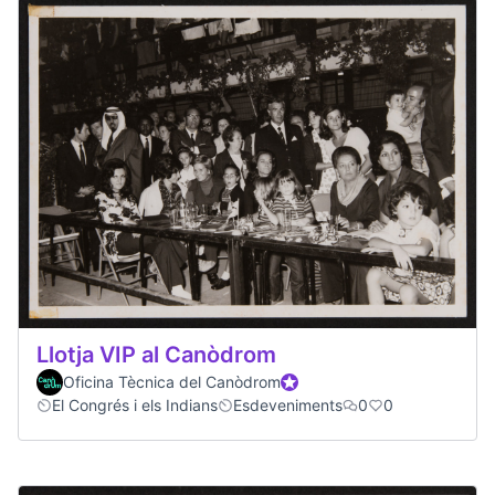
Llotja VIP al Canòdrom
Oficina Tècnica del Canòdrom
Official participant
El Congrés i els Indians
Esdeveniments
0
0