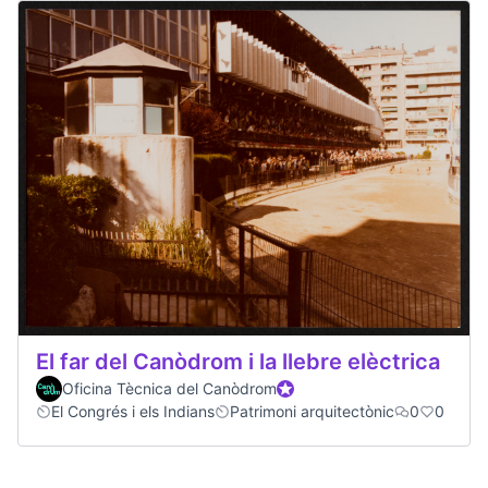
El far del Canòdrom i la llebre elèctrica
Oficina Tècnica del Canòdrom
Official participant
El Congrés i els Indians
Patrimoni arquitectònic
0
0