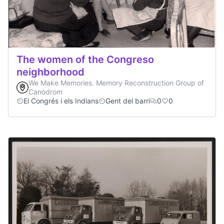
The women of the Congreso
neighborhood
We Make Memories. Memory Reconstruction Group of
Canòdrom
El Congrés i els Indians
Gent del barri
0
0