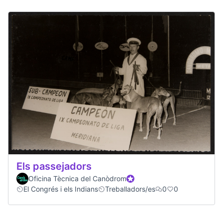
Els passejadors
Oficina Tècnica del Canòdrom
Official participant
El Congrés i els Indians
Treballadors/es
0
0