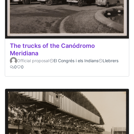
The trucks of the Canódromo
Meridiana
Official proposal
El Congrés i els Indians
Llebrers
0
0