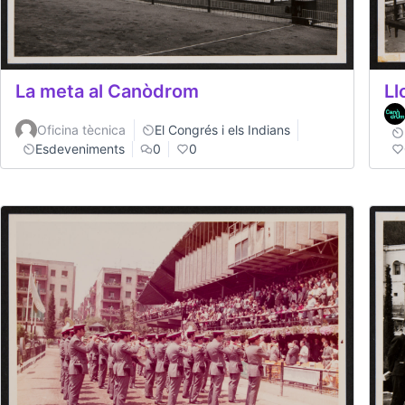
La meta al Canòdrom
Ll
Oficina tècnica
El Congrés i els Indians
Esdeveniments
0
0