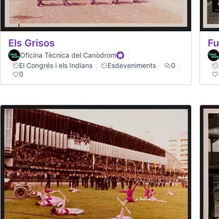
Els Grisos
Fu
Oficina Tècnica del Canòdrom
Participant oficial
El Congrés i els Indians
Esdeveniments
0
0