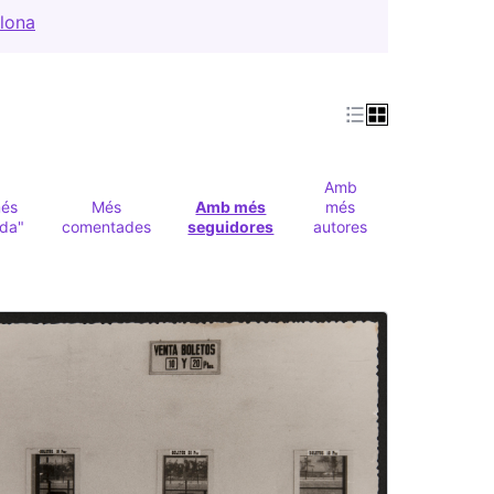
lona
(Obrir en una pestanya nova)
Amb
és
Més
Amb més
més
ada"
comentades
seguidores
autores