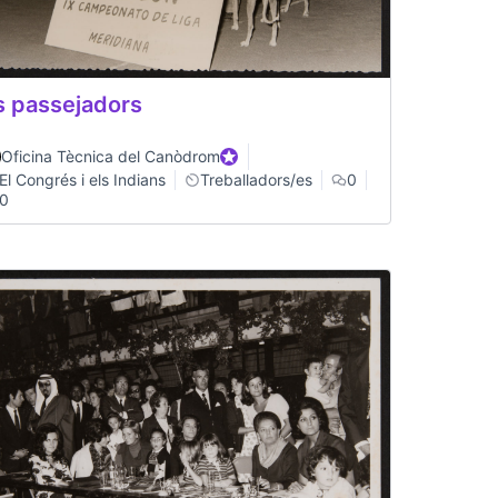
s passejadors
Oficina Tècnica del Canòdrom
Participant oficial
El Congrés i els Indians
Treballadors/es
0
0