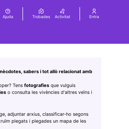
Ajuda
Trobades
Activitat
Entra
Elegir el idioma
Choose language
Leaflet
|
©
HERE maps
a pàgina com a punts al mapa. L'element es pot fer servir 
nècdotes, sabers i tot allò relacionat amb
roper? Tens
fotografies
que vulguis
ies
o consulta les vivències d'altres veïns i
nova)
ge, adjuntar arxius, classificar-ho segons
truïm plegats i plegades un mapa de les