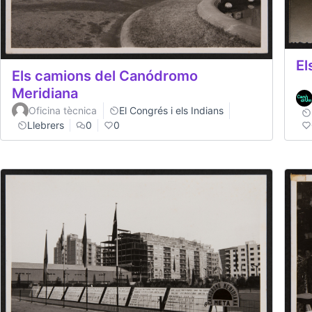
El
Els camions del Canódromo
Meridiana
Oficina tècnica
El Congrés i els Indians
Llebrers
0
0