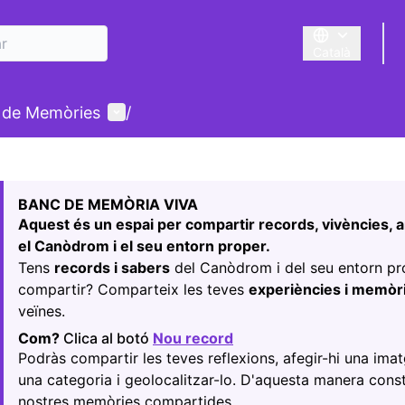
Català
Triar la llengua
Menú d'usuari
 de Memòries
/
r el mapa
24
nt element és un mapa que presenta els components d'aquest
BANC DE MEMÒRIA VIVA
Aquest és un espai per compartir records, vivències, a
el Canòdrom i el seu entorn proper.
Tens
records i sabers
del Canòdrom i del seu entorn p
compartir? Comparteix les teves
experiències i memòr
veïnes.
Com?
Clica al botó
Nou record
(Obrir en una pestanya 
Podràs compartir les teves reflexions, afegir-hi una imat
una categoria i geolocalitzar-lo. D'aquesta manera cons
nostres memòries compartides.