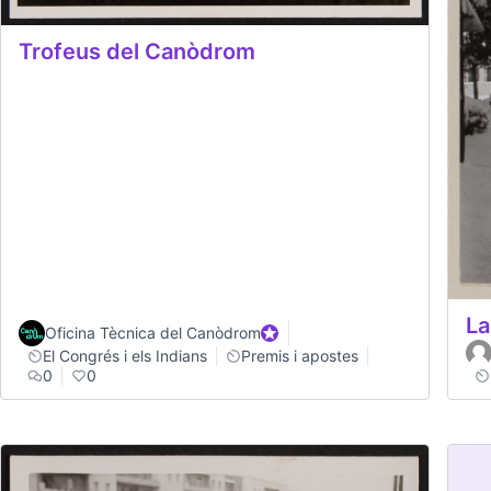
Trofeus del Canòdrom
La
Oficina Tècnica del Canòdrom
Participant oficial
El Congrés i els Indians
Premis i apostes
0
0