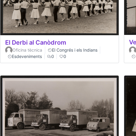
Ve
El Derbi al Canòdrom
Oficina tècnica
El Congrés i els Indians
Esdeveniments
0
0