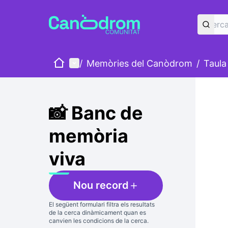
Inici
Menú principal
/
Memòries del Canòdrom
/
Taula
Salta
El següe
+
−
📸 Banc de
memòria
viva
Nou record
El següent formulari filtra els resultats
de la cerca dinàmicament quan es
canvien les condicions de la cerca.