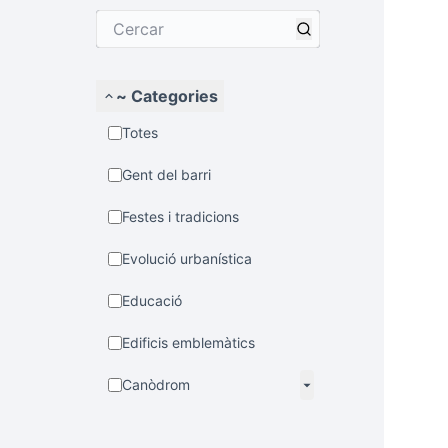
~ Categories
Totes
Gent del barri
Festes i tradicions
Evolució urbanística
Educació
Edificis emblemàtics
Canòdrom