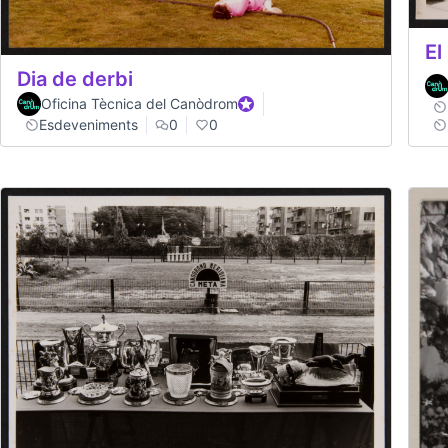
El
Dia de derbi
Oficina Tècnica del Canòdrom
Participant oficial
Esdeveniments
0
0