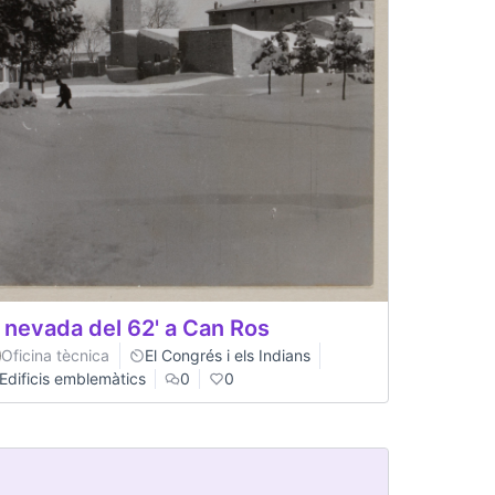
 nevada del 62' a Can Ros
Oficina tècnica
El Congrés i els Indians
Edificis emblemàtics
0
0