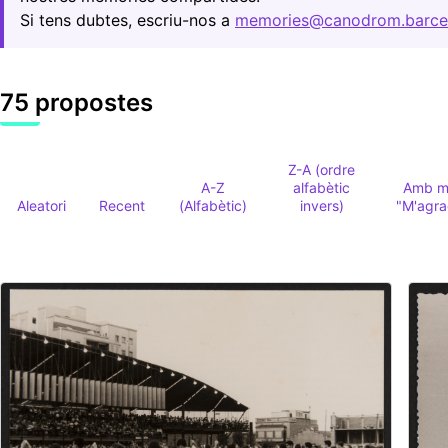
Si tens dubtes, escriu-nos a
memories@canodrom.barce
75 propostes
Z-A (ordre
A-Z
alfabètic
Amb m
Aleatori
Recent
(Alfabètic)
invers)
"M'agr