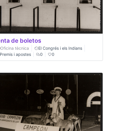
nta de boletos
Oficina tècnica
El Congrés i els Indians
Premis i apostes
0
0