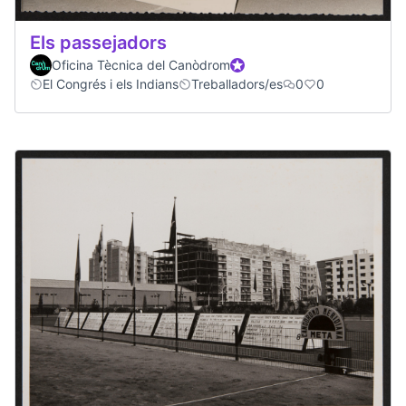
Els passejadors
Oficina Tècnica del Canòdrom
Official participant
El Congrés i els Indians
Treballadors/es
0
0