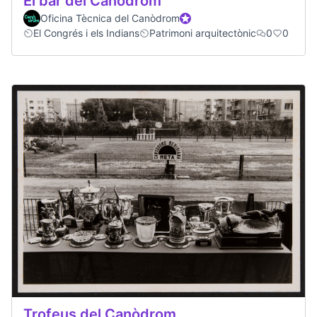
El bar del Canòdrom
Oficina Tècnica del Canòdrom
Official participant
El Congrés i els Indians
Patrimoni arquitectònic
0
0
Trofeus del Canòdrom