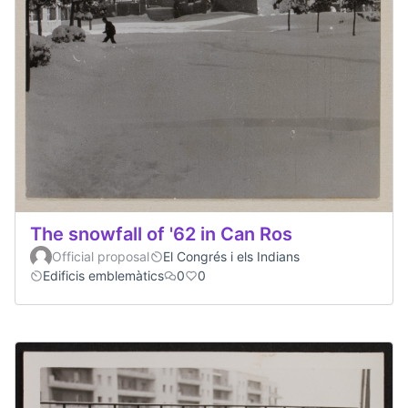
The snowfall of '62 in Can Ros
Official proposal
El Congrés i els Indians
Edificis emblemàtics
0
0