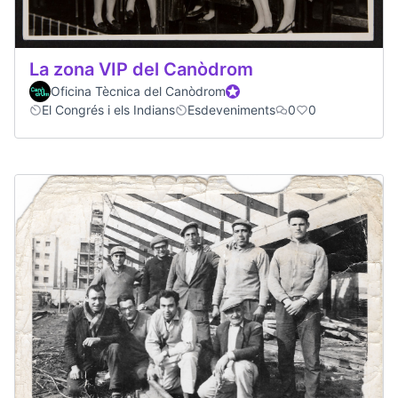
La zona VIP del Canòdrom
Oficina Tècnica del Canòdrom
Official participant
El Congrés i els Indians
Esdeveniments
0
0