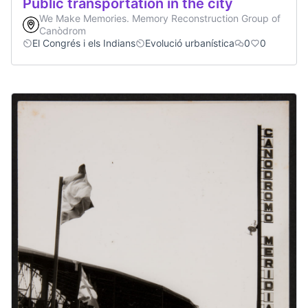
Public transportation in the city
We Make Memories. Memory Reconstruction Group of
Canòdrom
El Congrés i els Indians
Evolució urbanística
0
0