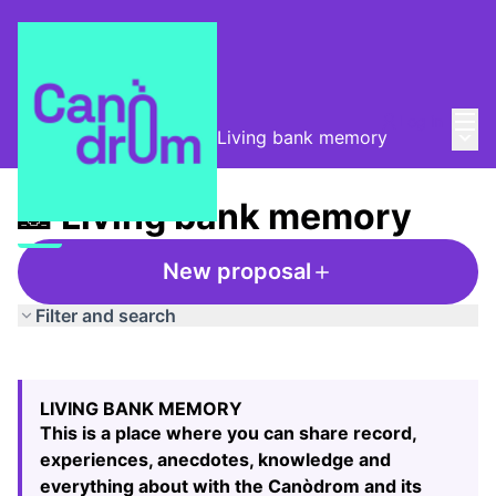
Mai
Log in
Main
Taula de Memòries
/
📸 Living bank memory
📸 Living bank memory
New proposal
Filter and search
Skip map
Leaflet
|
©
HERE maps
24
The following element is a map which presents the items
+
LIVING BANK MEMORY
−
This is a place where you can share record,
experiences, anecdotes, knowledge and
everything about with the Canòdrom and its