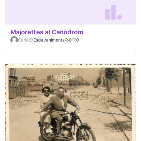
Majorettes al Canòdrom
Carla
Esdeveniments
0
0