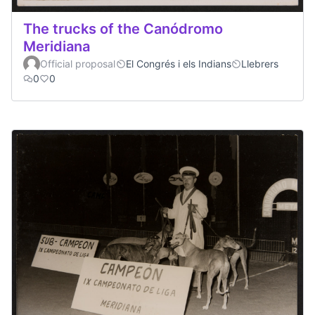
The trucks of the Canódromo
Meridiana
Official proposal
El Congrés i els Indians
Llebrers
0
0