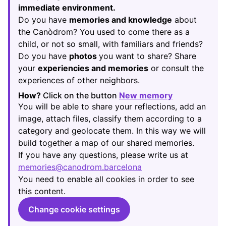
immediate environment.
Do you have
memories and knowledge
about
the Canòdrom? You used to come there as a
child, or not so small, with familiars and friends?
Do you have
photos
you want to share? Share
your
experiencies and memories
or consult the
experiences of other neighbors.
How?
Click on the button
New memory
(Opens in new
You will be able to share your reflections, add an
image, attach files, classify them according to a
category and geolocate them. In this way we will
build together a map of our shared memories.
If you have any questions, please write us at
memories@canodrom.barcelona
(Opens in new tab)
You need to enable all cookies in order to see
this content.
Change cookie settings