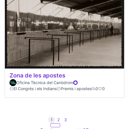
Zona de les apostes
Oficina Tècnica del Canòdrom
Official participant
El Congrés i els Indians
Premis i apostes
0
0
1
2
3