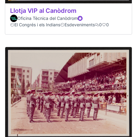
Llotja VIP al Canòdrom
Oficina Tècnica del Canòdrom
Official participant
El Congrés i els Indians
Esdeveniments
0
0