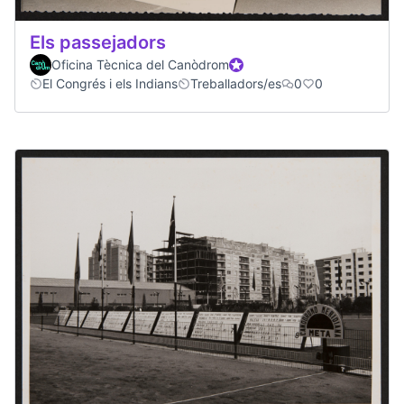
Els passejadors
Oficina Tècnica del Canòdrom
Official participant
El Congrés i els Indians
Treballadors/es
0
0