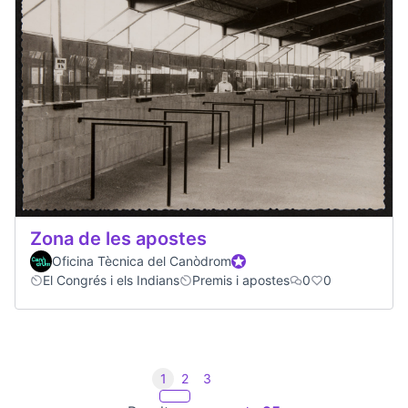
Zona de les apostes
Oficina Tècnica del Canòdrom
Official participant
El Congrés i els Indians
Premis i apostes
0
0
1
2
3