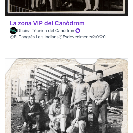
La zona VIP del Canòdrom
Oficina Tècnica del Canòdrom
Official participant
El Congrés i els Indians
Esdeveniments
0
0