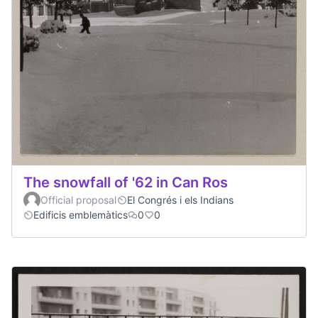
The snowfall of '62 in Can Ros
Official proposal
El Congrés i els Indians
Edificis emblemàtics
0
0