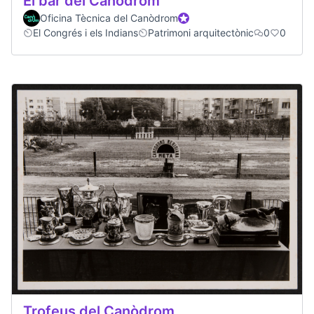
El bar del Canòdrom
Oficina Tècnica del Canòdrom
Official participant
El Congrés i els Indians
Patrimoni arquitectònic
0
0
Trofeus del Canòdrom