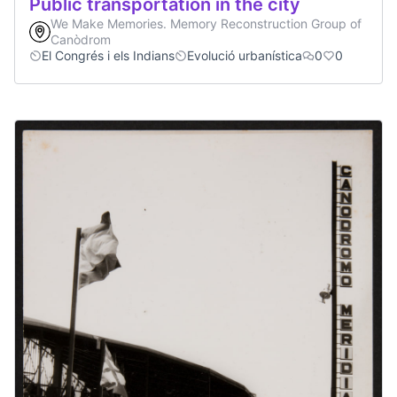
Public transportation in the city
We Make Memories. Memory Reconstruction Group of
Canòdrom
El Congrés i els Indians
Evolució urbanística
0
0