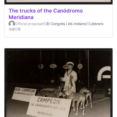
The trucks of the Canódromo
Meridiana
Official proposal
El Congrés i els Indians
Llebrers
0
0