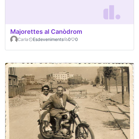
Majorettes al Canòdrom
Carla
Esdeveniments
0
0