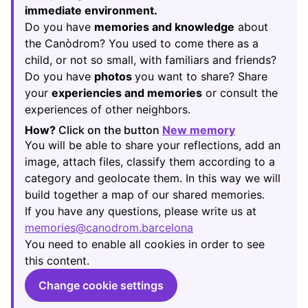
immediate environment.
Do you have
memories and knowledge
about
the Canòdrom? You used to come there as a
child, or not so small, with familiars and friends?
Do you have
photos
you want to share? Share
your
experiencies and memories
or consult the
experiences of other neighbors.
How?
Click on the button
New memory
(Opens in new
You will be able to share your reflections, add an
image, attach files, classify them according to a
category and geolocate them. In this way we will
build together a map of our shared memories.
If you have any questions, please write us at
memories@canodrom.barcelona
(Opens in new tab)
You need to enable all cookies in order to see
this content.
Change cookie settings