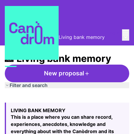
Mai
Log in
Main
Taula de Memòries
/
📸 Living bank memory
📸 Living bank memory
New proposal
Filter and search
Skip map
Leaflet
|
©
HERE maps
24
The following element is a map which presents the items
+
LIVING BANK MEMORY
−
This is a place where you can share record,
experiences, anecdotes, knowledge and
everything about with the Canòdrom and its