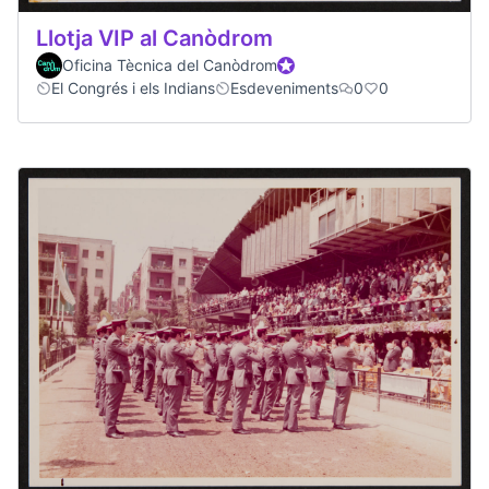
Llotja VIP al Canòdrom
Oficina Tècnica del Canòdrom
Official participant
El Congrés i els Indians
Esdeveniments
0
0