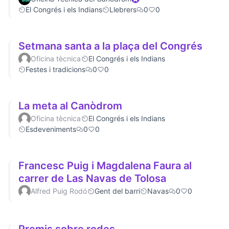
El Congrés i els Indians
Llebrers
0
0
Setmana santa a la plaça del Congrés
Oficina tècnica
El Congrés i els Indians
Festes i tradicions
0
0
La meta al Canòdrom
Oficina tècnica
El Congrés i els Indians
Esdeveniments
0
0
Francesc Puig i Magdalena Faura al
carrer de Las Navas de Tolosa
Alfred Puig Rodó
Gent del barri
Navas
0
0