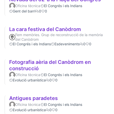
Oficina tècnica
El Congrés i els Indians
Gent del barri
0
0
La cara festiva del Canòdrom
Fem memòries. Grup de reconstrucció de la memòria
del Canòdrom
El Congrés i els Indians
Esdeveniments
0
0
Fotografia aèria del Canòdrom en
construcció
Oficina tècnica
El Congrés i els Indians
Evolució urbanística
0
0
Antigues paradetes
Oficina tècnica
El Congrés i els Indians
Evolució urbanística
0
0