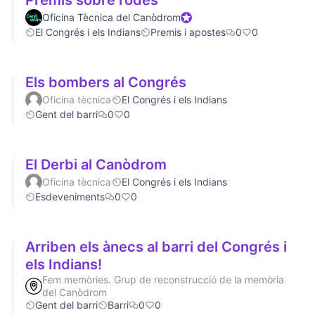
Premis sobre rodes
Oficina Tècnica del Canòdrom
Participant oficial
El Congrés i els Indians
Premis i apostes
0
0
Els bombers al Congrés
Oficina tècnica
El Congrés i els Indians
Gent del barri
0
0
El Derbi al Canòdrom
Oficina tècnica
El Congrés i els Indians
Esdeveniments
0
0
Arriben els ànecs al barri del Congrés i
els Indians!
Fem memòries. Grup de reconstrucció de la memòria
del Canòdrom
Gent del barri
Barri
0
0