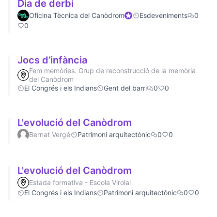
Dia de derbi
Oficina Tècnica del Canòdrom
Participant oficial
Esdeveniments
0
0
Jocs d’infància
Fem memòries. Grup de reconstrucció de la memòria
del Canòdrom
El Congrés i els Indians
Gent del barri
0
0
L'evolució del Canòdrom
Bernat Vergé
Patrimoni arquitectònic
0
0
L'evolució del Canòdrom
Estada formativa - Escola Virolai
El Congrés i els Indians
Patrimoni arquitectònic
0
0