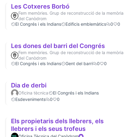
Les Cotxeres Borbó
Fem memòries. Grup de reconstrucció de la memòria
del Canòdrom
El Congrés i els Indians
Edificis emblemàtics
0
0
Les dones del barri del Congrés
Fem memòries. Grup de reconstrucció de la memòria
del Canòdrom
El Congrés i els Indians
Gent del barri
0
0
Dia de derbi
Oficina tècnica
El Congrés i els Indians
Esdeveniments
0
0
Els propietaris dels llebrers, els
llebrers i els seus trofeus
Oficina Tècnica del Canòdrom
Participant oficial