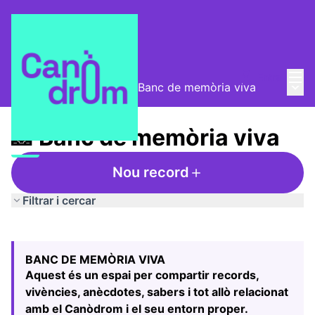
Menú
Entra
Menú 
Taula de Memòries
/
📸 Banc de memòria viva
📸 Banc de memòria viva
Nou record
Filtrar i cercar
Saltar el mapa
Leaflet
|
©
HERE maps
El següent element és un mapa que presenta els component
+
BANC DE MEMÒRIA VIVA
−
Aquest és un espai per compartir records,
vivències, anècdotes, sabers i tot allò relacionat
amb el Canòdrom i el seu entorn proper.