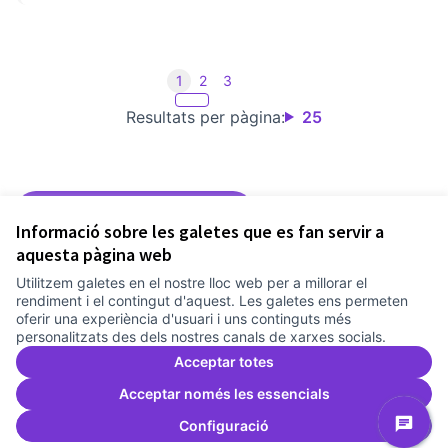
1
2
3
Resultats per pàgina:
25
Veure tots els records retirats
Informació sobre les galetes que es fan servir a
aquesta pàgina web
Utilitzem galetes en el nostre lloc web per a millorar el
Termes i condicions d'ús
rendiment i el contingut d'aquest. Les galetes ens permeten
Configuració de les galetes
oferir una experiència d'usuari i uns continguts més
Comunitat Canòdrom a Facebook
(Link externo)
Comunitat Canòdrom a Instagram
(Link externo)
Comunitat Canòdrom a YouTube
(Link externo)
Català
personalitzats des dels nostres canals de xarxes socials.
Triar la llengua
Elegir el idioma
Choose language
Acceptar totes
Acceptar només les essencials
Configuració
Am
(L
(Link externo)
Web creada amb
programari lliure
.