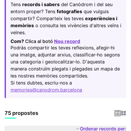
Tens
records i sabers
del Canòdrom i del seu
entorn proper? Tens
fotografies
que vulguis
compartir? Comparteix les teves
experiències i
memòries
o consulta les vivències d'altres veïns i
veïnes.
Com?
Clica al botó
Nou record
(Obrir en una pestany
Podràs compartir les teves reflexions, afegir-hi
una imatge, adjuntar arxius, classificar-ho segons
una categoria i geolocalitzar-lo. D'aquesta
manera construïm plegats i plegades un mapa de
les nostres memòries compartides.
Si tens dubtes, escriu-nos a
memories@canodrom.barcelona
(Obrir en una pestany
75 propostes
Ordenar records per: