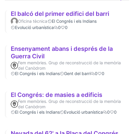
El balcó del primer edifici del barri
Oficina tècnica
El Congrés i els Indians
Evolució urbanística
0
0
Ensenyament abans i després de la
Guerra Civil
Fem memòries. Grup de reconstrucció de la memòria
del Canòdrom
El Congrés i els Indians
Gent del barri
0
0
El Congrés: de masies a edificis
Fem memòries. Grup de reconstrucció de la memòria
del Canòdrom
El Congrés i els Indians
Evolució urbanística
0
0
Nevada del 62' a la Plaça del Congrés