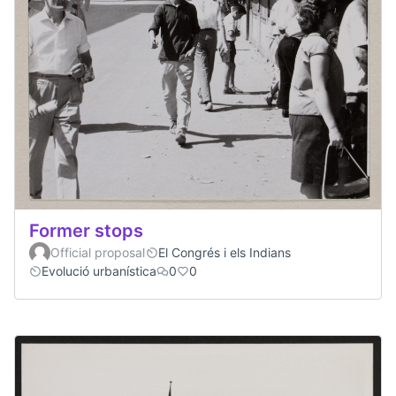
Former stops
Official proposal
El Congrés i els Indians
Evolució urbanística
0
0