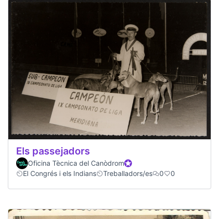
Els passejadors
Oficina Tècnica del Canòdrom
Official participant
El Congrés i els Indians
Treballadors/es
0
0