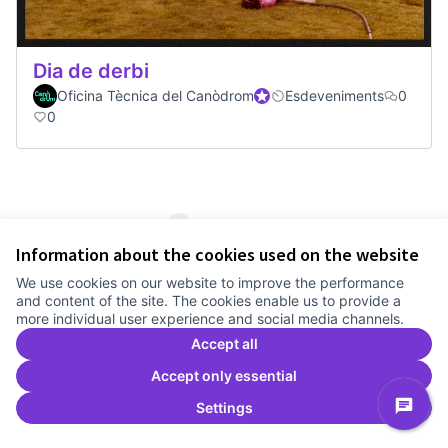
Dia de derbi
Oficina Tècnica del Canòdrom
Official participant
Esdeveniments
0
0
1
2
3
Information about the cookies used on the website
Results per page:
25
We use cookies on our website to improve the performance
and content of the site. The cookies enable us to provide a
more individual user experience and social media channels.
Accept all
See all withdrawn proposals
Accept only essential
Settings
Terms of Service