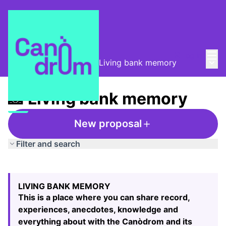
Mai
Log in
Main
Taula de Memòries
/
📸 Living bank memory
📸 Living bank memory
New proposal
Filter and search
Skip map
Leaflet
|
©
HERE maps
The following element is a map which presents the items
+
LIVING BANK MEMORY
−
This is a place where you can share record,
experiences, anecdotes, knowledge and
everything about with the Canòdrom and its