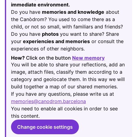
immediate environment.
Do you have
memories and knowledge
about
the Canòdrom? You used to come there as a
child, or not so small, with familiars and friends?
Do you have
photos
you want to share? Share
your
experiencies and memories
or consult the
experiences of other neighbors.
How?
Click on the button
New memory
(Opens in new
You will be able to share your reflections, add an
image, attach files, classify them according to a
category and geolocate them. In this way we will
build together a map of our shared memories.
If you have any questions, please write us at
memories@canodrom.barcelona
(Opens in new tab)
You need to enable all cookies in order to see
this content.
Change cookie settings