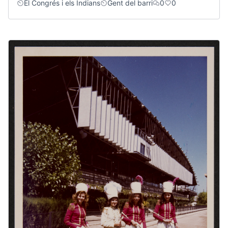
El Congrés i els Indians
Gent del barri
0
0