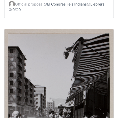
Official proposal
El Congrés i els Indians
Llebrers
0
0