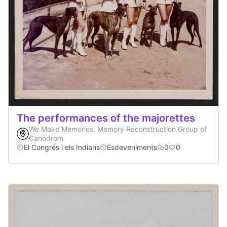
The performances of the majorettes
We Make Memories. Memory Reconstruction Group of
Canòdrom
El Congrés i els Indians
Esdeveniments
0
0