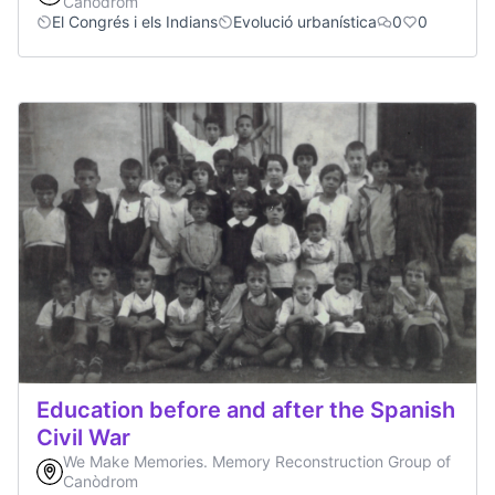
Canòdrom
El Congrés i els Indians
Evolució urbanística
0
0
Education before and after the Spanish
Civil War
We Make Memories. Memory Reconstruction Group of
Canòdrom