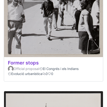
Former stops
Official proposal
El Congrés i els Indians
Evolució urbanística
0
0