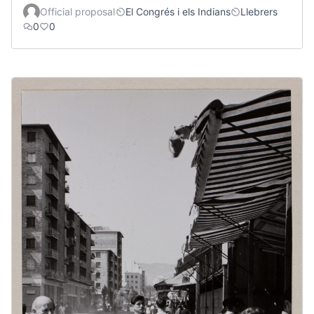
Official proposal
El Congrés i els Indians
Llebrers
0
0