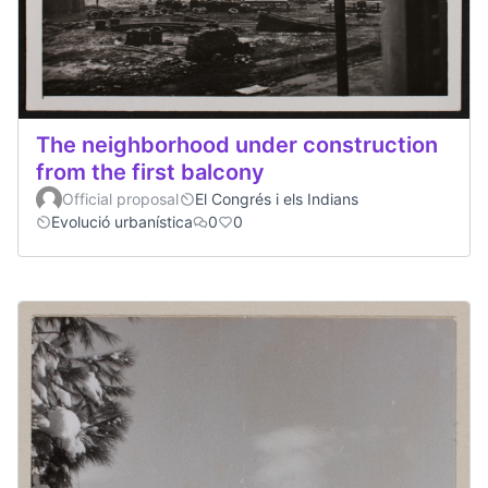
The neighborhood under construction
from the first balcony
Official proposal
El Congrés i els Indians
Evolució urbanística
0
0