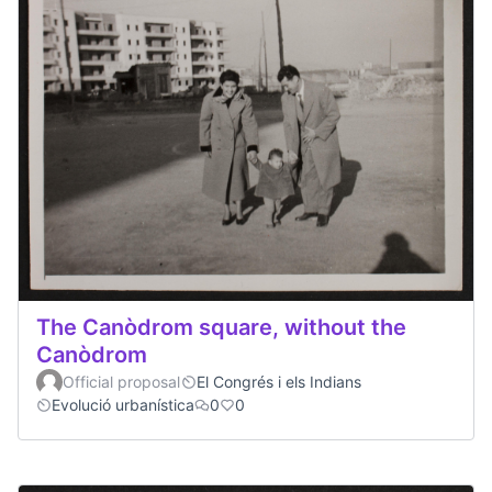
The Canòdrom square, without the
Canòdrom
Official proposal
El Congrés i els Indians
Evolució urbanística
0
0