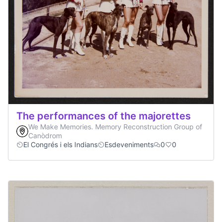
The performances of the majorettes
We Make Memories. Memory Reconstruction Group of
Canòdrom
El Congrés i els Indians
Esdeveniments
0
0