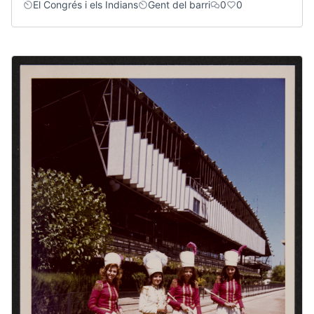
El Congrés i els Indians
Gent del barri
0
0