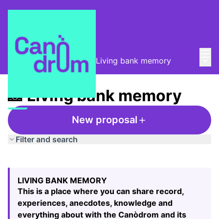
Mai
Log in
Main
Taula de Memòries
/
📸 Living bank memory
📸 Living bank memory
New proposal
Filter and search
Skip map
Leaflet
|
©
HERE maps
49
The following element is a map which presents the items
+
LIVING BANK MEMORY
−
This is a place where you can share record,
experiences, anecdotes, knowledge and
everything about with the Canòdrom and its