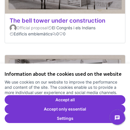
The bell tower under construction
Official proposal
El Congrés i els Indians
Edificis emblemàtics
0
0
Information about the cookies used on the website
We use cookies on our website to improve the performance
and content of the site. The cookies enable us to provide a
more individual user experience and social media channels.
Accept all
Accept only essential
Settings