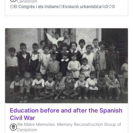
Canòdrom
El Congrés i els Indians
Evolució urbanística
0
0
Education before and after the Spanish
Civil War
We Make Memories. Memory Reconstruction Group of
Canòdrom