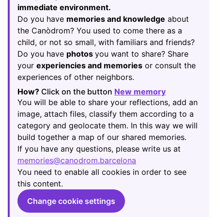
immediate environment.
Do you have
memories and knowledge
about
the Canòdrom? You used to come there as a
child, or not so small, with familiars and friends?
Do you have
photos
you want to share? Share
your
experiencies and memories
or consult the
experiences of other neighbors.
How?
Click on the button
New memory
(Opens in new
You will be able to share your reflections, add an
image, attach files, classify them according to a
category and geolocate them. In this way we will
build together a map of our shared memories.
If you have any questions, please write us at
memories@canodrom.barcelona
(Opens in new tab)
You need to enable all cookies in order to see
this content.
Change cookie settings