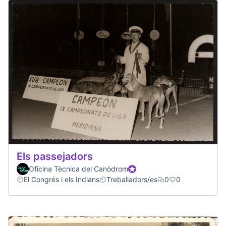
Els passejadors
Oficina Tècnica del Canòdrom
Official participant
El Congrés i els Indians
Treballadors/es
0
0