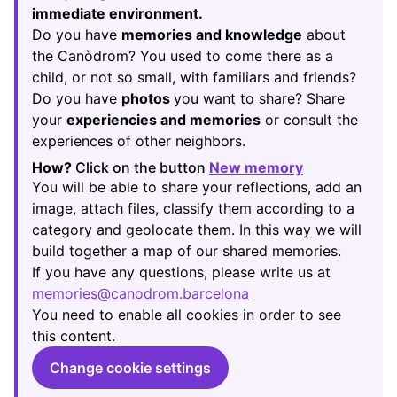
immediate environment.
Do you have
memories and knowledge
about
the Canòdrom? You used to come there as a
child, or not so small, with familiars and friends?
Do you have
photos
you want to share? Share
your
experiencies and memories
or consult the
experiences of other neighbors.
How?
Click on the button
New memory
(Opens in new
You will be able to share your reflections, add an
image, attach files, classify them according to a
category and geolocate them. In this way we will
build together a map of our shared memories.
If you have any questions, please write us at
memories@canodrom.barcelona
(Opens in new tab)
You need to enable all cookies in order to see
this content.
Change cookie settings