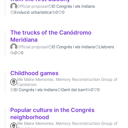
Official proposal
El Congrés i els Indians
Evolució urbanística
0
0
The trucks of the Canódromo
Meridiana
Official proposal
El Congrés i els Indians
Llebrers
0
0
Childhood games
We Make Memories. Memory Reconstruction Group of
Canòdrom
El Congrés i els Indians
Gent del barri
0
0
Popular culture in the Congrés
neighborhood
We Make Memories. Memory Reconstruction Group of