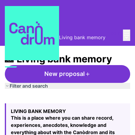
Mai
Log in
Main
Taula de Memòries
/
📸 Living bank memory
📸 Living bank memory
New proposal
Filter and search
Skip map
Leaflet
|
©
HERE maps
74
The following element is a map which presents the items
+
LIVING BANK MEMORY
−
This is a place where you can share record,
experiences, anecdotes, knowledge and
everything about with the Canòdrom and its