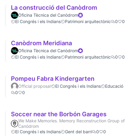
La construcció del Canòdrom
Oficina Tècnica del Canòdrom
Official participant
El Congrés i els Indians
Patrimoni arquitectònic
0
0
Canòdrom Meridiana
Oficina Tècnica del Canòdrom
Official participant
El Congrés i els Indians
Patrimoni arquitectònic
0
0
Pompeu Fabra Kindergarten
Official proposal
El Congrés i els Indians
Educació
0
0
Soccer near the Borbón Garages
We Make Memories. Memory Reconstruction Group of
Canòdrom
El Congrés i els Indians
Gent del barri
0
0