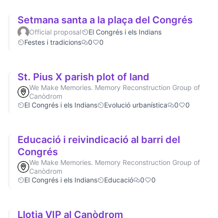
Setmana santa a la plaça del Congrés
Official proposal
El Congrés i els Indians
Festes i tradicions
0
0
St. Pius X parish plot of land
We Make Memories. Memory Reconstruction Group of
Canòdrom
El Congrés i els Indians
Evolució urbanística
0
0
Educació i reivindicació al barri del
Congrés
We Make Memories. Memory Reconstruction Group of
Canòdrom
El Congrés i els Indians
Educació
0
0
Llotja VIP al Canòdrom