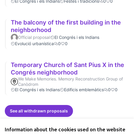
El Congrés i els Indians
Festes i tradicions
0
0
The balcony of the first building in the
neighborhood
Official proposal
El Congrés i els Indians
Evolució urbanística
0
0
Temporary Church of Sant Pius X in the
Congrés neighborhood
We Make Memories. Memory Reconstruction Group of
Canòdrom
El Congrés i els Indians
Edificis emblemàtics
0
0
See all withdrawn proposals
Information about the cookies used on the website