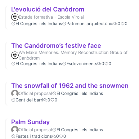
L'evolució del Canòdrom
Estada formativa - Escola Virolai
El Congrés i els Indians
Patrimoni arquitectònic
0
0
The Canódromo’s festive face
We Make Memories. Memory Reconstruction Group of
Canòdrom
El Congrés i els Indians
Esdeveniments
0
0
The snowfall of 1962 and the snowmen
Official proposal
El Congrés i els Indians
Gent del barri
0
0
Palm Sunday
Official proposal
El Congrés i els Indians
Festes i tradicions
0
0