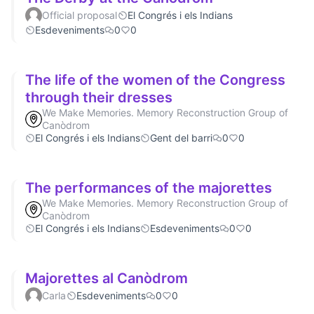
Official proposal
El Congrés i els Indians
Esdeveniments
0
0
The life of the women of the Congress
through their dresses
We Make Memories. Memory Reconstruction Group of
Canòdrom
El Congrés i els Indians
Gent del barri
0
0
The performances of the majorettes
We Make Memories. Memory Reconstruction Group of
Canòdrom
El Congrés i els Indians
Esdeveniments
0
0
Majorettes al Canòdrom
Carla
Esdeveniments
0
0