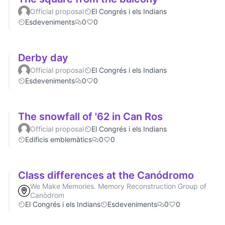
Official proposal
El Congrés i els Indians
Esdeveniments
0
0
Derby day
Official proposal
El Congrés i els Indians
Esdeveniments
0
0
The snowfall of '62 in Can Ros
Official proposal
El Congrés i els Indians
Edificis emblemàtics
0
0
Class differences at the Canódromo
We Make Memories. Memory Reconstruction Group of
Canòdrom
El Congrés i els Indians
Esdeveniments
0
0