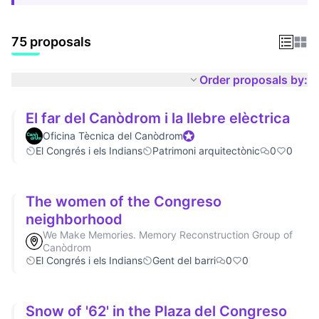
75 proposals
Order proposals by:
El far del Canòdrom i la llebre elèctrica
Oficina Tècnica del Canòdrom
Official participant
El Congrés i els Indians
Patrimoni arquitectònic
0
0
The women of the Congreso
neighborhood
We Make Memories. Memory Reconstruction Group of
Canòdrom
El Congrés i els Indians
Gent del barri
0
0
Snow of '62' in the Plaza del Congreso