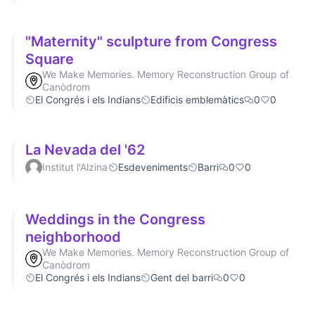
"Maternity" sculpture from Congress
Square
We Make Memories. Memory Reconstruction Group of
Canòdrom
El Congrés i els Indians
Edificis emblemàtics
0
0
La Nevada del '62
Institut l'Alzina
Esdeveniments
Barri
0
0
Weddings in the Congress
neighborhood
We Make Memories. Memory Reconstruction Group of
Canòdrom
El Congrés i els Indians
Gent del barri
0
0