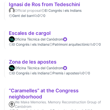
Ignasi de Ros from Tedeschini
Official proposal
El Congrés i els Indians
Gent del barri
0
0
Escales de cargol
Oficina Tècnica del Canòdrom
Official participant
El Congrés i els Indians
Patrimoni arquitectònic
0
0
Zona de les apostes
Oficina Tècnica del Canòdrom
Official participant
El Congrés i els Indians
Premis i apostes
0
0
“Caramelles” at the Congress
neighborhood
We Make Memories. Memory Reconstruction Group of
Canòdrom