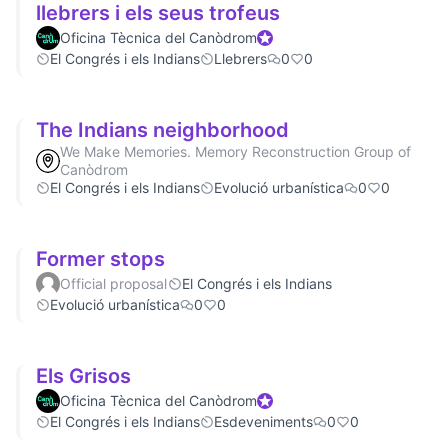
llebrers i els seus trofeus
Oficina Tècnica del Canòdrom
Official participant
El Congrés i els Indians
Llebrers
0
0
The Indians neighborhood
We Make Memories. Memory Reconstruction Group of
Canòdrom
El Congrés i els Indians
Evolució urbanística
0
0
Former stops
Official proposal
El Congrés i els Indians
Evolució urbanística
0
0
Els Grisos
Oficina Tècnica del Canòdrom
Official participant
El Congrés i els Indians
Esdeveniments
0
0