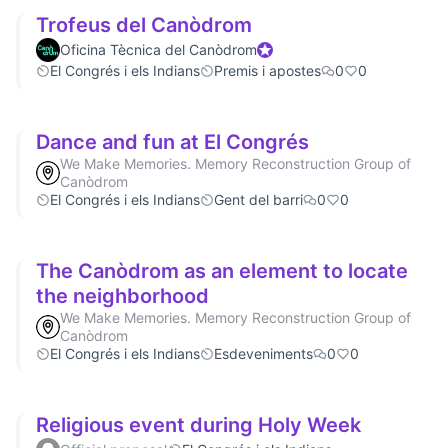
Trofeus del Canòdrom
Oficina Tècnica del Canòdrom
Official participant
El Congrés i els Indians
Premis i apostes
0
0
Dance and fun at El Congrés
We Make Memories. Memory Reconstruction Group of
Canòdrom
El Congrés i els Indians
Gent del barri
0
0
The Canòdrom as an element to locate
the neighborhood
We Make Memories. Memory Reconstruction Group of
Canòdrom
El Congrés i els Indians
Esdeveniments
0
0
Religious event during Holy Week