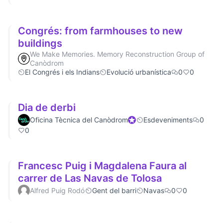
Congrés: from farmhouses to new
buildings
We Make Memories. Memory Reconstruction Group of
Canòdrom
El Congrés i els Indians
Evolució urbanística
0
0
Dia de derbi
Oficina Tècnica del Canòdrom
Official participant
Esdeveniments
0
0
Francesc Puig i Magdalena Faura al
carrer de Las Navas de Tolosa
Alfred Puig Rodó
Gent del barri
Navas
0
0