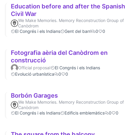
Education before and after the Spanish
Civil War
We Make Memories. Memory Reconstruction Group of
Canòdrom
El Congrés i els Indians
Gent del barri
0
0
Fotografia aèria del Canòdrom en
construcció
Official proposal
El Congrés i els Indians
Evolució urbanística
0
0
Borbón Garages
We Make Memories. Memory Reconstruction Group of
Canòdrom
El Congrés i els Indians
Edificis emblemàtics
0
0
The square from the balcony