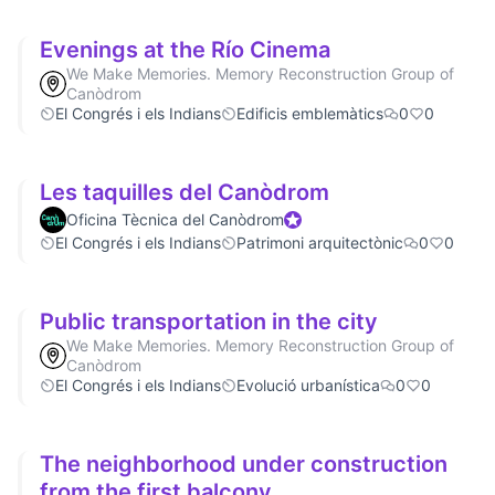
Evenings at the Río Cinema
We Make Memories. Memory Reconstruction Group of
Canòdrom
El Congrés i els Indians
Edificis emblemàtics
0
0
Les taquilles del Canòdrom
Oficina Tècnica del Canòdrom
Official participant
El Congrés i els Indians
Patrimoni arquitectònic
0
0
Public transportation in the city
We Make Memories. Memory Reconstruction Group of
Canòdrom
El Congrés i els Indians
Evolució urbanística
0
0
The neighborhood under construction
from the first balcony