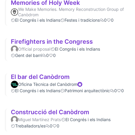
Memories of Holy Week
We Make Memories. Memory Reconstruction Group of
Canòdrom
El Congrés i els Indians
Festes i tradicions
0
0
Firefighters in the Congress
Official proposal
El Congrés i els Indians
Gent del barri
0
0
El bar del Canòdrom
Oficina Tècnica del Canòdrom
Official participant
El Congrés i els Indians
Patrimoni arquitectònic
0
0
Construcció del Canòdrom
Miguel Martínez Prats
El Congrés i els Indians
Treballadors/es
0
0