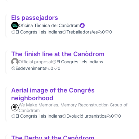
Els passejadors
Oficina Tècnica del Canòdrom
Official participant
El Congrés i els Indians
Treballadors/es
0
0
The finish line at the Canòdrom
Official proposal
El Congrés i els Indians
Esdeveniments
0
0
Aerial image of the Congrés
neighborhood
We Make Memories. Memory Reconstruction Group of
Canòdrom
El Congrés i els Indians
Evolució urbanística
0
0
The Derby at the Canòdrom