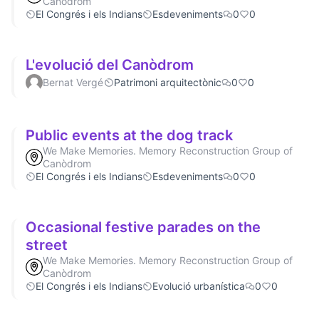
Canòdrom
El Congrés i els Indians
Esdeveniments
0
0
L'evolució del Canòdrom
Bernat Vergé
Patrimoni arquitectònic
0
0
Public events at the dog track
We Make Memories. Memory Reconstruction Group of
Canòdrom
El Congrés i els Indians
Esdeveniments
0
0
Occasional festive parades on the
street
We Make Memories. Memory Reconstruction Group of
Canòdrom
El Congrés i els Indians
Evolució urbanística
0
0