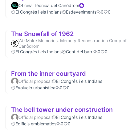
Oficina Tècnica del Canòdrom
Official participant
El Congrés i els Indians
Esdeveniments
0
0
The Snowfall of 1962
We Make Memories. Memory Reconstruction Group of
Canòdrom
El Congrés i els Indians
Gent del barri
0
0
From the inner courtyard
Official proposal
El Congrés i els Indians
Evolució urbanística
0
0
The bell tower under construction
Official proposal
El Congrés i els Indians
Edificis emblemàtics
0
0