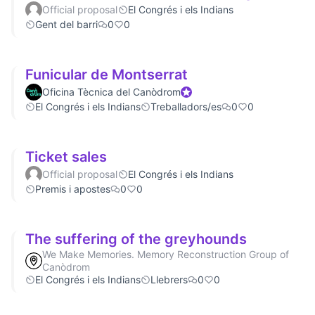
Official proposal
El Congrés i els Indians
Gent del barri
0
0
Funicular de Montserrat
Oficina Tècnica del Canòdrom
Official participant
El Congrés i els Indians
Treballadors/es
0
0
Ticket sales
Official proposal
El Congrés i els Indians
Premis i apostes
0
0
The suffering of the greyhounds
We Make Memories. Memory Reconstruction Group of
Canòdrom
El Congrés i els Indians
Llebrers
0
0