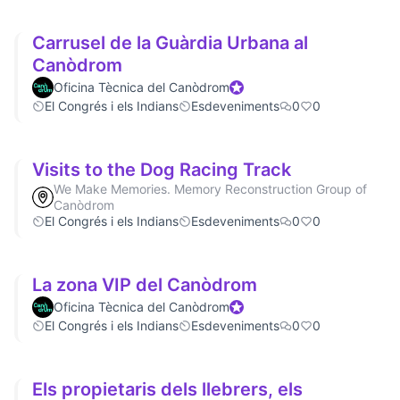
Carrusel de la Guàrdia Urbana al
Canòdrom
Oficina Tècnica del Canòdrom
Official participant
El Congrés i els Indians
Esdeveniments
0
0
Visits to the Dog Racing Track
We Make Memories. Memory Reconstruction Group of
Canòdrom
El Congrés i els Indians
Esdeveniments
0
0
La zona VIP del Canòdrom
Oficina Tècnica del Canòdrom
Official participant
El Congrés i els Indians
Esdeveniments
0
0
Els propietaris dels llebrers, els