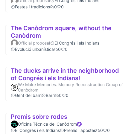
Official proposal
El Congrés i els Indians
Festes i tradicions
0
0
The Canòdrom square, without the
Canòdrom
Official proposal
El Congrés i els Indians
Evolució urbanística
0
0
The ducks arrive in the neighborhood
of Congrés i els Indians!
We Make Memories. Memory Reconstruction Group of
Canòdrom
Gent del barri
Barri
0
0
Premis sobre rodes
Oficina Tècnica del Canòdrom
Official participant
El Congrés i els Indians
Premis i apostes
0
0