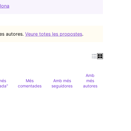
lona
(Obrir en una pestanya nova)
ves autores.
Veure totes les propostes
.
Amb
més
Més
Amb més
més
ada"
comentades
seguidores
autores