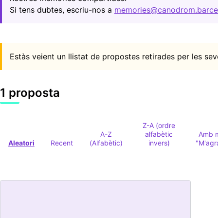
Si tens dubtes, escriu-nos a
memories@canodrom.barce
Estàs veient un llistat de propostes retirades per les se
1 proposta
Z-A (ordre
A-Z
alfabètic
Amb 
Aleatori
Recent
(Alfabètic)
invers)
"M'agr