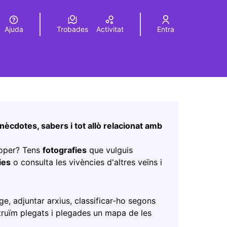
Ajuda
Trobades
Activitat
Entra
Elegir el idioma
Choose language
Leaflet
|
©
HERE maps
a pàgina com a punts al mapa. L'element es pot fer servir 
nècdotes, sabers i tot allò relacionat amb
roper? Tens
fotografies
que vulguis
ies
o consulta les vivències d'altres veïns i
nova)
ge, adjuntar arxius, classificar-ho segons
truïm plegats i plegades un mapa de les