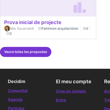
Prova inicial de projecte
Mar Escarrabill
Patrimoni arquitectònic
0
0
Veure totes les propostes
El meu compte
Re
Decidim
Comunitat
Crea un compte
Act
Agenda
Entra
Tr
Participa
Da