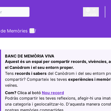
Català
Triar la llengua
Menú d'usuari
 de Memòries
/
r el mapa
nt element és un mapa que presenta els components d'aquest
BANC DE MEMÒRIA VIVA
Aquest és un espai per compartir records, vivències, a
el Canòdrom i el seu entorn proper.
Tens
records i sabers
del Canòdrom i del seu entorn p
compartir? Comparteix les teves
experiències i memòr
veïnes.
Com?
Clica al botó
Nou record
(Obrir en una pestanya 
Podràs compartir les teves reflexions, afegir-hi una imat
una categoria i geolocalitzar-lo. D'aquesta manera cons
nostres memòries compartides.