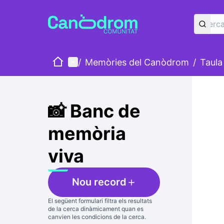
Inici
Menú principal
/
Memòries del Canòdrom
/
Taula
Salta
El següe
+
−
📸 Banc de
memòria
viva
Nou record
El següent formulari filtra els resultats
de la cerca dinàmicament quan es
canvien les condicions de la cerca.