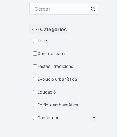
~ Categories
Totes
Gent del barri
Festes i tradicions
Evolució urbanística
Educació
Edificis emblemàtics
Canòdrom