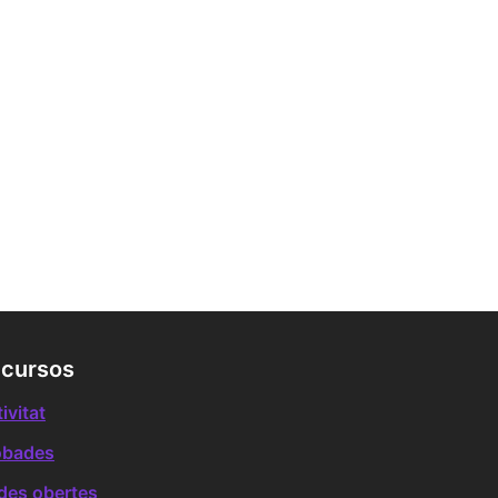
cursos
ivitat
obades
des obertes