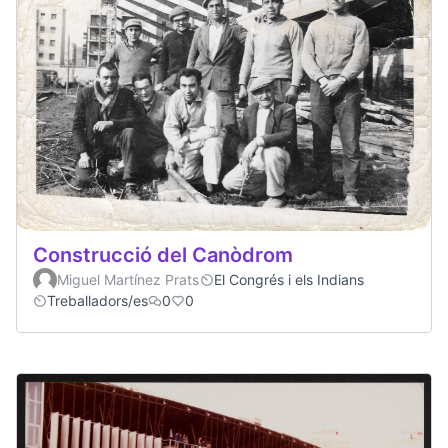
Construcció del Canòdrom
Miguel Martínez Prats
El Congrés i els Indians
Treballadors/es
0
0