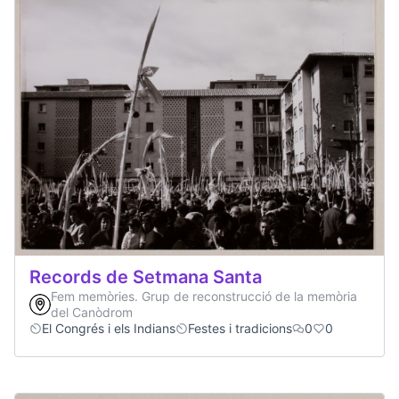
Records de Setmana Santa
Fem memòries. Grup de reconstrucció de la memòria
del Canòdrom
El Congrés i els Indians
Festes i tradicions
0
0