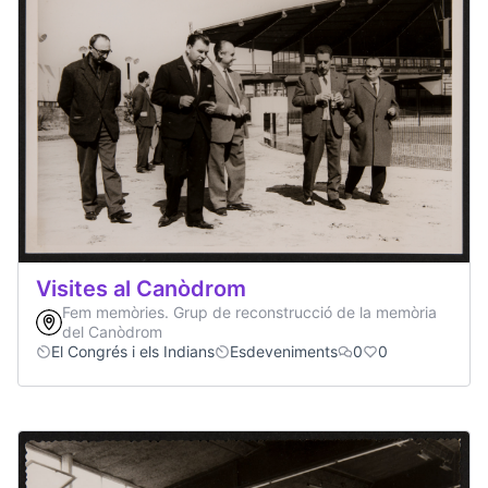
Visites al Canòdrom
Fem memòries. Grup de reconstrucció de la memòria
del Canòdrom
El Congrés i els Indians
Esdeveniments
0
0