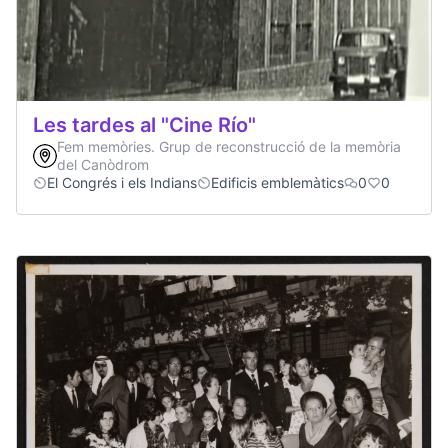
Les tardes al "Cine Río"
Fem memòries. Grup de reconstrucció de la memòria
del Canòdrom
El Congrés i els Indians
Edificis emblemàtics
0
0