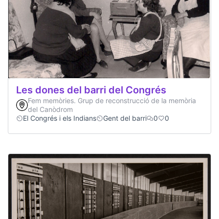
Les dones del barri del Congrés
Fem memòries. Grup de reconstrucció de la memòria
del Canòdrom
El Congrés i els Indians
Gent del barri
0
0