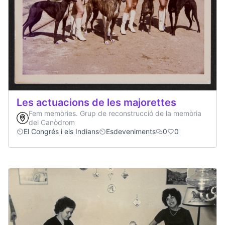
Les actuacions de les majorettes
Fem memòries. Grup de reconstrucció de la memòria
del Canòdrom
El Congrés i els Indians
Esdeveniments
0
0