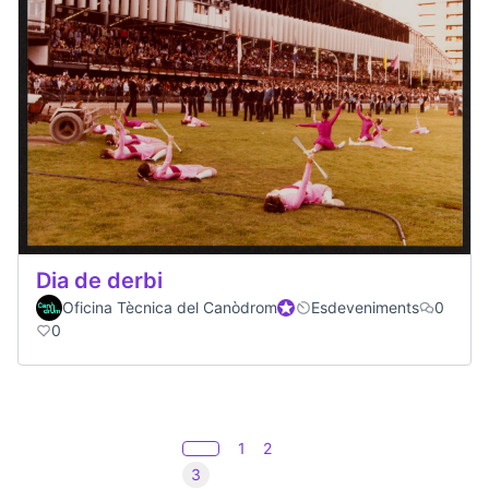
Dia de derbi
Oficina Tècnica del Canòdrom
Participant oficial
Esdeveniments
0
0
1
2
3