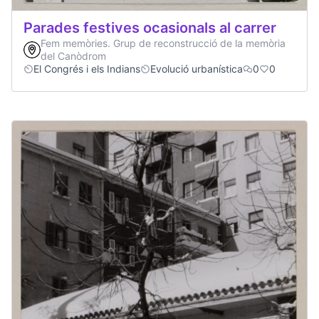
Parades festives ocasionals al carrer
Fem memòries. Grup de reconstrucció de la memòria
del Canòdrom
El Congrés i els Indians
Evolució urbanística
0
0