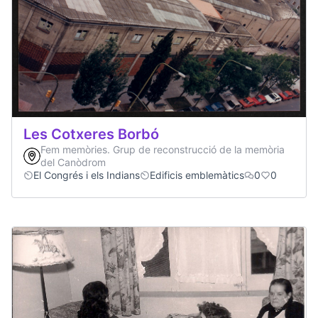
Les Cotxeres Borbó
Fem memòries. Grup de reconstrucció de la memòria
del Canòdrom
El Congrés i els Indians
Edificis emblemàtics
0
0