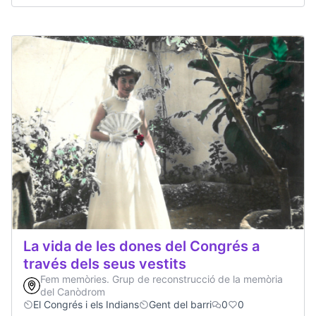
La vida de les dones del Congrés a
través dels seus vestits
Fem memòries. Grup de reconstrucció de la memòria
del Canòdrom
El Congrés i els Indians
Gent del barri
0
0