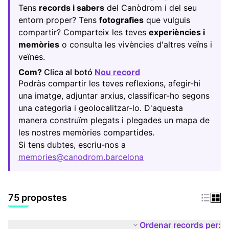
Tens
records i sabers
del Canòdrom i del seu
entorn proper? Tens
fotografies
que vulguis
compartir? Comparteix les teves
experiències i
memòries
o consulta les vivències d'altres veïns i
veïnes.
Com?
Clica al botó
Nou record
(Obrir en una pestany
Podràs compartir les teves reflexions, afegir-hi
una imatge, adjuntar arxius, classificar-ho segons
una categoria i geolocalitzar-lo. D'aquesta
manera construïm plegats i plegades un mapa de
les nostres memòries compartides.
Si tens dubtes, escriu-nos a
memories@canodrom.barcelona
(Obrir en una pestany
75 propostes
Ordenar records per: