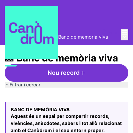
Menú
Entra
Menú 
Taula de Memòries
/
📸 Banc de memòria viva
📸 Banc de memòria viva
Nou record
Filtrar i cercar
Saltar el mapa
Leaflet
|
©
HERE maps
El següent element és un mapa que presenta els component
+
BANC DE MEMÒRIA VIVA
−
Aquest és un espai per compartir records,
vivències, anècdotes, sabers i tot allò relacionat
amb el Canòdrom i el seu entorn proper.