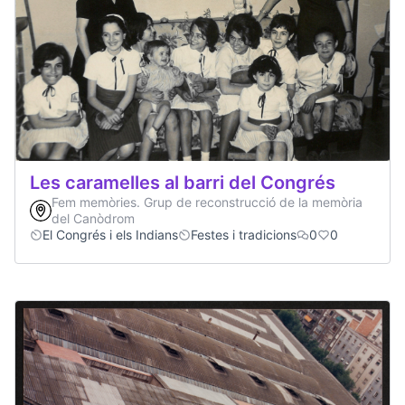
Les caramelles al barri del Congrés
Fem memòries. Grup de reconstrucció de la memòria
del Canòdrom
El Congrés i els Indians
Festes i tradicions
0
0