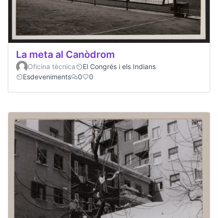
La meta al Canòdrom
Oficina tècnica
El Congrés i els Indians
Esdeveniments
0
0