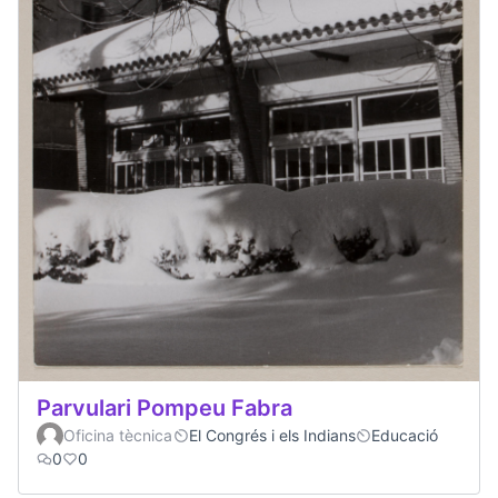
Parvulari Pompeu Fabra
Oficina tècnica
El Congrés i els Indians
Educació
0
0