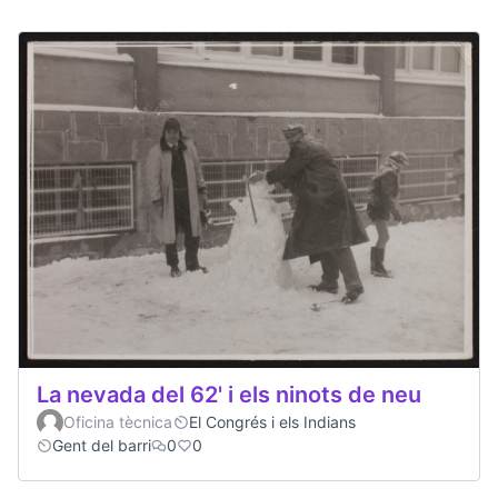
La nevada del 62' i els ninots de neu
Oficina tècnica
El Congrés i els Indians
Gent del barri
0
0