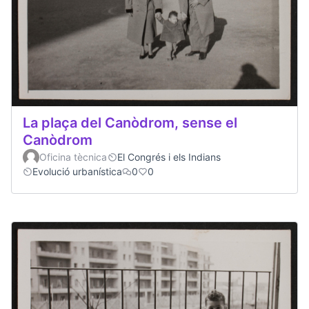
La plaça del Canòdrom, sense el
Canòdrom
Oficina tècnica
El Congrés i els Indians
Evolució urbanística
0
0