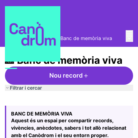
Menú
Entra
Menú 
Taula de Memòries
/
📸 Banc de memòria viva
📸 Banc de memòria viva
Nou record
Filtrar i cercar
Saltar el mapa
Leaflet
|
©
HERE maps
74
El següent element és un mapa que presenta els component
+
BANC DE MEMÒRIA VIVA
−
Aquest és un espai per compartir records,
vivències, anècdotes, sabers i tot allò relacionat
amb el Canòdrom i el seu entorn proper.