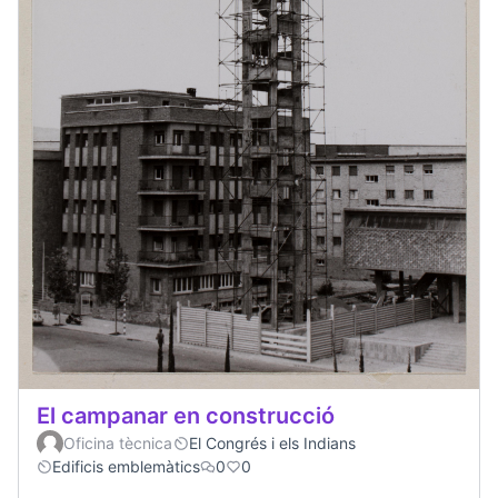
El campanar en construcció
Oficina tècnica
El Congrés i els Indians
Edificis emblemàtics
0
0