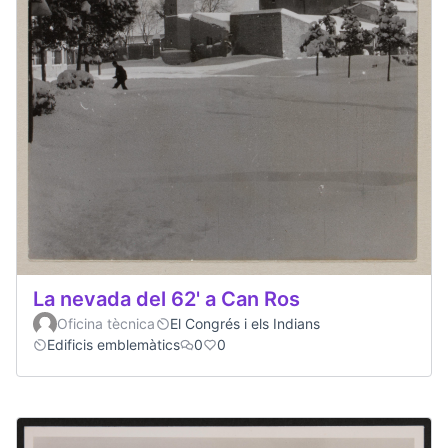
La nevada del 62' a Can Ros
Oficina tècnica
El Congrés i els Indians
Edificis emblemàtics
0
0