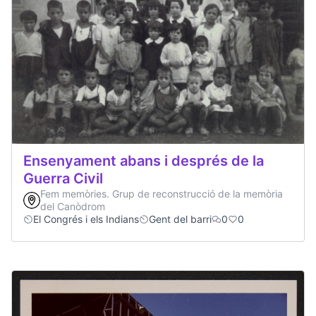
Ensenyament abans i després de la
Guerra Civil
Fem memòries. Grup de reconstrucció de la memòria
del Canòdrom
El Congrés i els Indians
Gent del barri
0
0