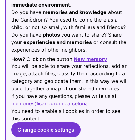
immediate environment.
Do you have
memories and knowledge
about
the Canòdrom? You used to come there as a
child, or not so small, with familiars and friends?
Do you have
photos
you want to share? Share
your
experiencies and memories
or consult the
experiences of other neighbors.
How?
Click on the button
New memory
(Opens in new
You will be able to share your reflections, add an
image, attach files, classify them according to a
category and geolocate them. In this way we will
build together a map of our shared memories.
If you have any questions, please write us at
memories@canodrom.barcelona
(Opens in new tab)
You need to enable all cookies in order to see
this content.
Change cookie settings