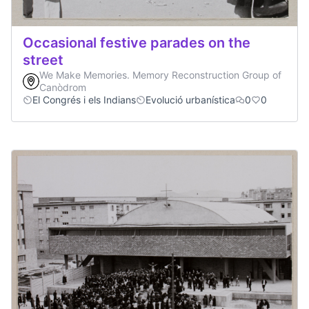
Occasional festive parades on the
street
We Make Memories. Memory Reconstruction Group of
Canòdrom
El Congrés i els Indians
Evolució urbanística
0
0