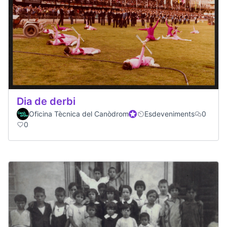
Dia de derbi
Oficina Tècnica del Canòdrom
Official participant
Esdeveniments
0
0