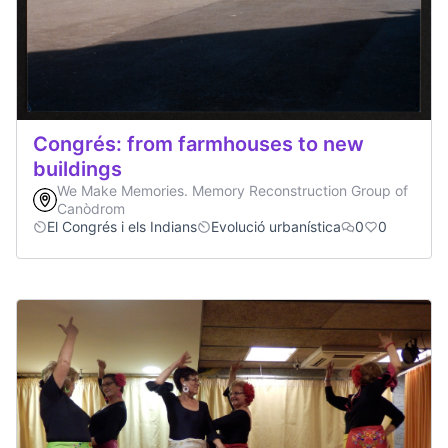
Congrés: from farmhouses to new
buildings
We Make Memories. Memory Reconstruction Group of
Canòdrom
El Congrés i els Indians
Evolució urbanística
0
0