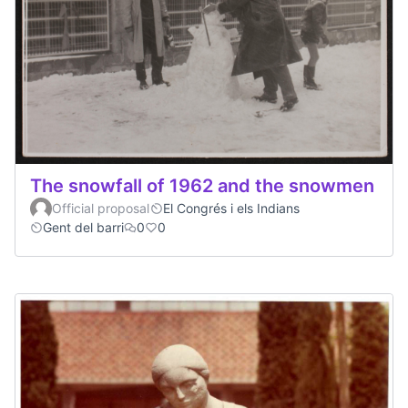
The snowfall of 1962 and the snowmen
Official proposal
El Congrés i els Indians
Gent del barri
0
0