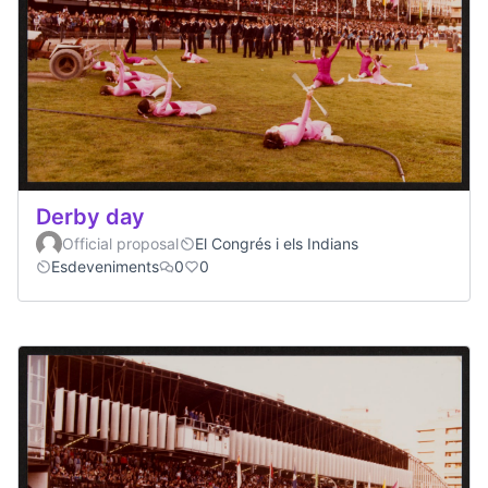
Derby day
Official proposal
El Congrés i els Indians
Esdeveniments
0
0