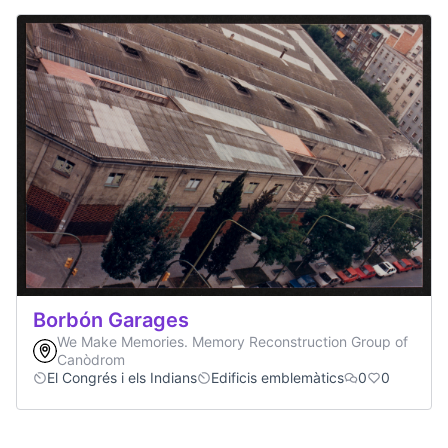
Borbón Garages
We Make Memories. Memory Reconstruction Group of
Canòdrom
El Congrés i els Indians
Edificis emblemàtics
0
0