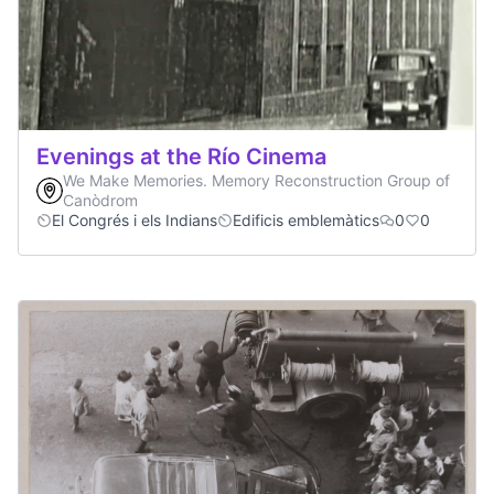
Evenings at the Río Cinema
We Make Memories. Memory Reconstruction Group of
Canòdrom
El Congrés i els Indians
Edificis emblemàtics
0
0