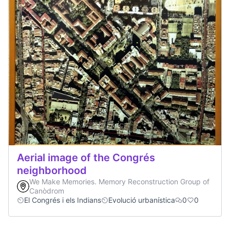
Aerial image of the Congrés
neighborhood
We Make Memories. Memory Reconstruction Group of
Canòdrom
El Congrés i els Indians
Evolució urbanística
0
0