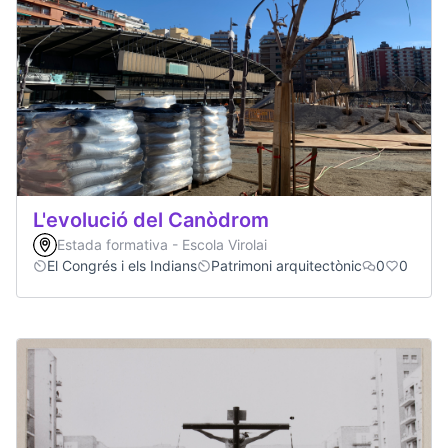
L'evolució del Canòdrom
Estada formativa - Escola Virolai
El Congrés i els Indians
Patrimoni arquitectònic
0
0