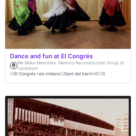
Dance and fun at El Congrés
We Make Memories. Memory Reconstruction Group of
Canòdrom
El Congrés i els Indians
Gent del barri
0
0