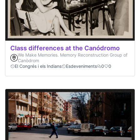
Class differences at the Canódromo
We Make Memories. Memory Reconstruction Group of
Canòdrom
El Congrés i els Indians
Esdeveniments
0
0