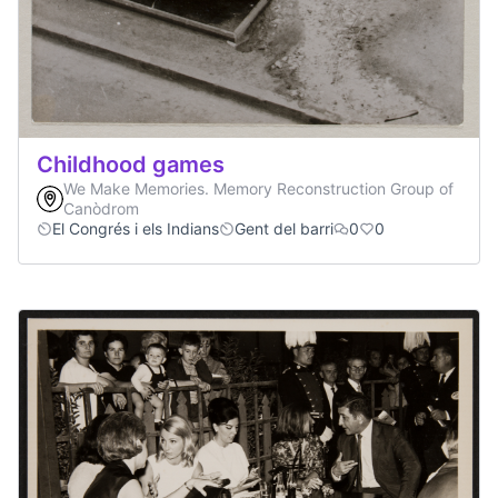
Childhood games
We Make Memories. Memory Reconstruction Group of
Canòdrom
El Congrés i els Indians
Gent del barri
0
0