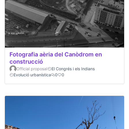
Fotografia aèria del Canòdrom en
construcció
Official proposal
El Congrés i els Indians
Evolució urbanística
0
0