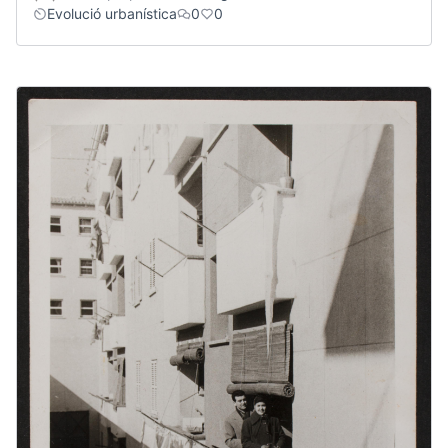
Evolució urbanística
0
0