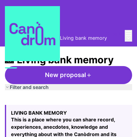
Mai
Log in
Main
Taula de Memòries
/
📸 Living bank memory
📸 Living bank memory
New proposal
Filter and search
Skip map
Leaflet
|
©
HERE maps
The following element is a map which presents the items
+
LIVING BANK MEMORY
−
This is a place where you can share record,
experiences, anecdotes, knowledge and
everything about with the Canòdrom and its