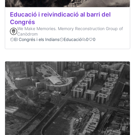
Educació i reivindicació al barri del
Congrés
We Make Memories. Memory Reconstruction Group of
Canòdrom
El Congrés i els Indians
Educació
0
0