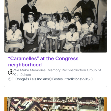
“Caramelles” at the Congress
neighborhood
We Make Memories. Memory Reconstruction Group of
Canòdrom
El Congrés i els Indians
Festes i tradicions
0
0