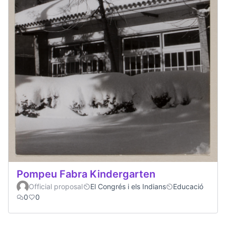
Pompeu Fabra Kindergarten
Official proposal
El Congrés i els Indians
Educació
0
0