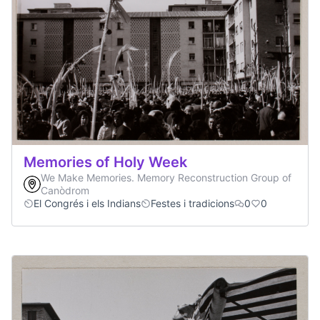
Memories of Holy Week
We Make Memories. Memory Reconstruction Group of
Canòdrom
El Congrés i els Indians
Festes i tradicions
0
0