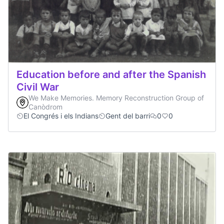
Education before and after the Spanish
Civil War
We Make Memories. Memory Reconstruction Group of
Canòdrom
El Congrés i els Indians
Gent del barri
0
0