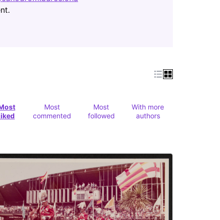
(Opens in new tab)
nt.
Most
Most
Most
With more
liked
commented
followed
authors