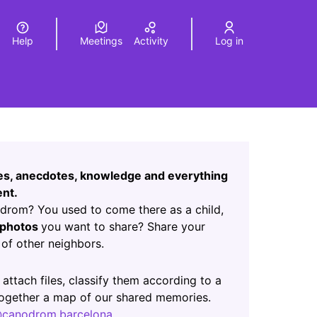
Help
Meetings
Activity
Log in
a
Elegir el idioma
Choose language
Leaflet
|
©
HERE maps
age as map points. The element can be used with a screen r
ces, anecdotes, knowledge and everything
nt.
rom? You used to come there as a child,
photos
you want to share? Share your
of other neighbors.
ab)
 attach files, classify them according to a
 together a map of our shared memories.
canodrom.barcelona