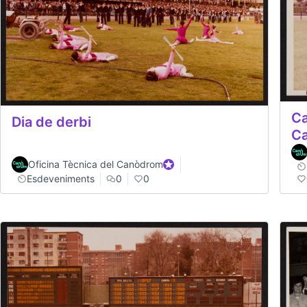
Ca
Dia de derbi
C
Oficina Tècnica del Canòdrom
Official participant
Esdeveniments
0
0