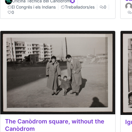
Oficina Tècnica del Canòdrom
Official participant
El Congrés i els Indians
Treballadors/es
0
0
The Canòdrom square, without the
Ig
Canòdrom