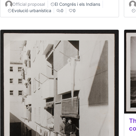
Official proposal
El Congrés i els Indians
Evolució urbanística
0
0
Th
co