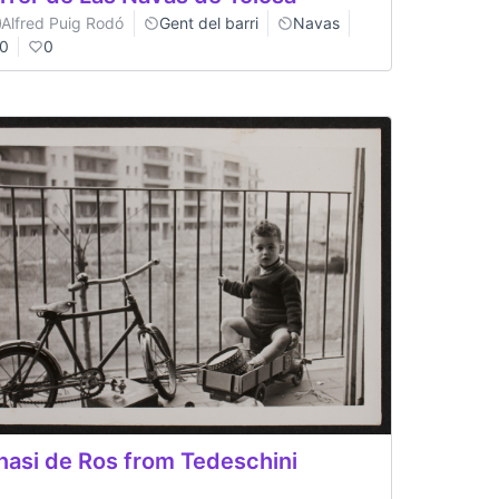
Alfred Puig Rodó
Gent del barri
Navas
0
0
nasi de Ros from Tedeschini