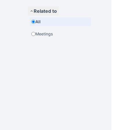
Related to
All
Meetings