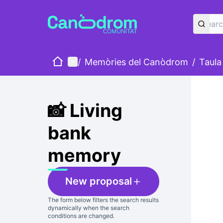
Home
Main menu
/
Memòries del Canòdrom
/
Taula
Skip
The foll
+
−
📸 Living
bank
memory
New proposal
The form below filters the search results
dynamically when the search
conditions are changed.