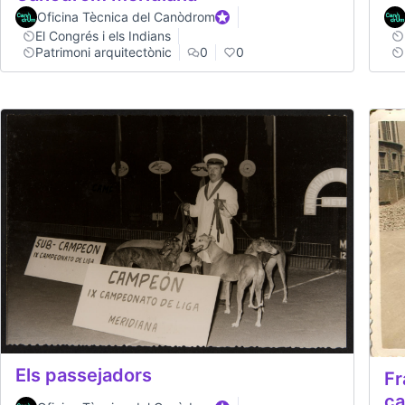
Oficina Tècnica del Canòdrom
Official participant
El Congrés i els Indians
Patrimoni arquitectònic
0
0
Els passejadors
Fr
ca