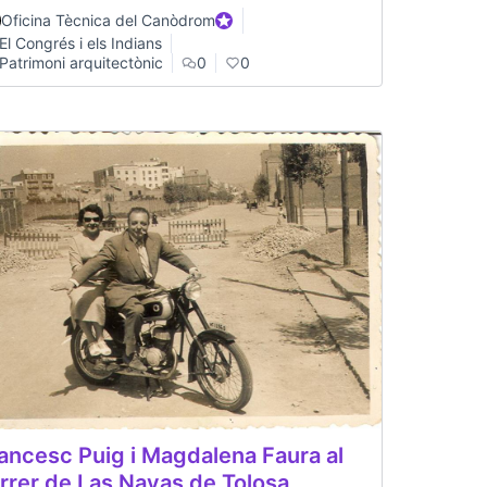
Oficina Tècnica del Canòdrom
Official participant
El Congrés i els Indians
Patrimoni arquitectònic
0
0
ancesc Puig i Magdalena Faura al
rrer de Las Navas de Tolosa