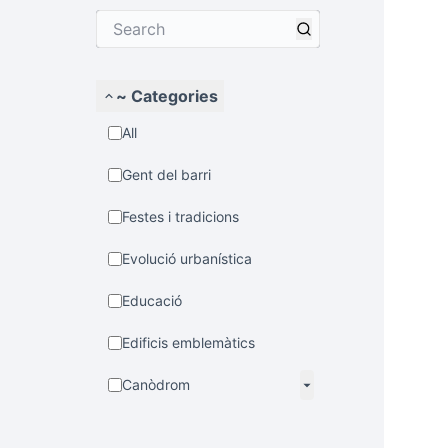
~ Categories
All
Gent del barri
Festes i tradicions
Evolució urbanística
Educació
Edificis emblemàtics
Canòdrom