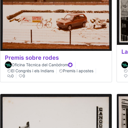
La
Premis sobre rodes
Oficina Tècnica del Canòdrom
Official participant
El Congrés i els Indians
Premis i apostes
0
0