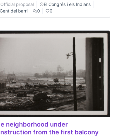
Official proposal
El Congrés i els Indians
Gent del barri
0
0
e neighborhood under
nstruction from the first balcony