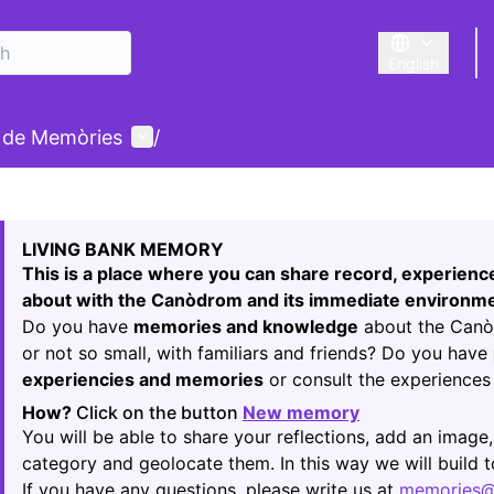
English
Triar la llengu
User menu
 de Memòries
/
 map
74
owing element is a map which presents the items on this p
LIVING BANK MEMORY
This is a place where you can share record, experien
about with the Canòdrom and its immediate environme
Do you have
memories and knowledge
about the Canòd
or not so small, with familiars and friends? Do you have
experiencies and memories
or consult the experiences 
How?
Click on the button
New memory
(Opens in new t
You will be able to share your reflections, add an image,
category and geolocate them. In this way we will build
If you have any questions, please write us at
memories@