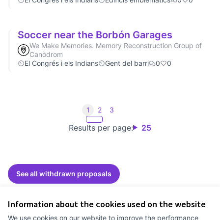
Soccer near the Borbón Garages
We Make Memories. Memory Reconstruction Group of
Canòdrom
El Congrés i els Indians
Gent del barri
0
0
1
2
3
Results per page:
25
See all withdrawn proposals
Information about the cookies used on the website
Terms of Service
We use cookies on our website to improve the performance