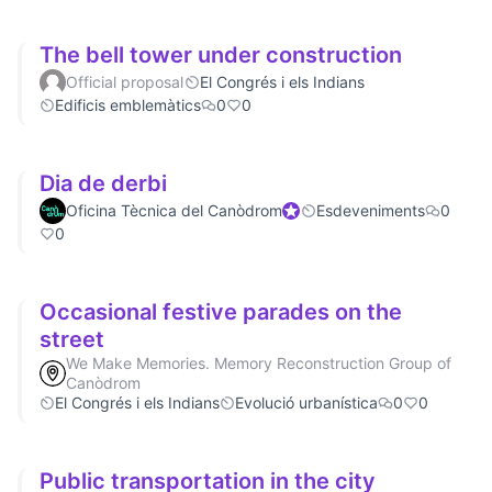
The bell tower under construction
Official proposal
El Congrés i els Indians
Edificis emblemàtics
0
0
Dia de derbi
Oficina Tècnica del Canòdrom
Official participant
Esdeveniments
0
0
Occasional festive parades on the
street
We Make Memories. Memory Reconstruction Group of
Canòdrom
El Congrés i els Indians
Evolució urbanística
0
0
Public transportation in the city