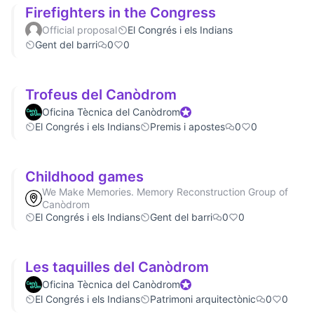
Firefighters in the Congress
Official proposal
El Congrés i els Indians
Gent del barri
0
0
Trofeus del Canòdrom
Oficina Tècnica del Canòdrom
Official participant
El Congrés i els Indians
Premis i apostes
0
0
Childhood games
We Make Memories. Memory Reconstruction Group of
Canòdrom
El Congrés i els Indians
Gent del barri
0
0
Les taquilles del Canòdrom
Oficina Tècnica del Canòdrom
Official participant
El Congrés i els Indians
Patrimoni arquitectònic
0
0