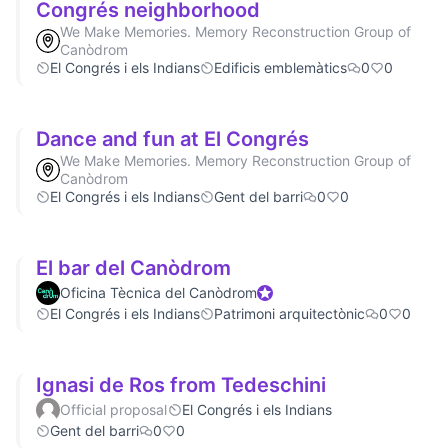
Congrés neighborhood
We Make Memories. Memory Reconstruction Group of
Canòdrom
El Congrés i els Indians
Edificis emblemàtics
0
0
Dance and fun at El Congrés
We Make Memories. Memory Reconstruction Group of
Canòdrom
El Congrés i els Indians
Gent del barri
0
0
El bar del Canòdrom
Oficina Tècnica del Canòdrom
Official participant
El Congrés i els Indians
Patrimoni arquitectònic
0
0
Ignasi de Ros from Tedeschini
Official proposal
El Congrés i els Indians
Gent del barri
0
0