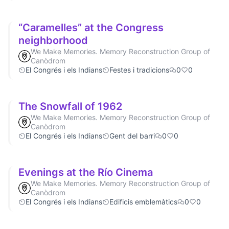
“Caramelles” at the Congress
neighborhood
We Make Memories. Memory Reconstruction Group of
Canòdrom
El Congrés i els Indians
Festes i tradicions
0
0
The Snowfall of 1962
We Make Memories. Memory Reconstruction Group of
Canòdrom
El Congrés i els Indians
Gent del barri
0
0
Evenings at the Río Cinema
We Make Memories. Memory Reconstruction Group of
Canòdrom
El Congrés i els Indians
Edificis emblemàtics
0
0