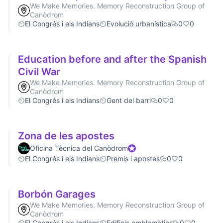
We Make Memories. Memory Reconstruction Group of
Canòdrom
El Congrés i els Indians
Evolució urbanística
0
0
Education before and after the Spanish
Civil War
We Make Memories. Memory Reconstruction Group of
Canòdrom
El Congrés i els Indians
Gent del barri
0
0
Zona de les apostes
Oficina Tècnica del Canòdrom
Official participant
El Congrés i els Indians
Premis i apostes
0
0
Borbón Garages
We Make Memories. Memory Reconstruction Group of
Canòdrom
El Congrés i els Indians
Edificis emblemàtics
0
0