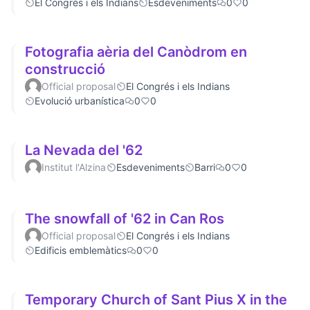
El Congrés i els Indians
Esdeveniments
0
0
Fotografia aèria del Canòdrom en
construcció
Official proposal
El Congrés i els Indians
Evolució urbanística
0
0
La Nevada del '62
Institut l'Alzina
Esdeveniments
Barri
0
0
The snowfall of '62 in Can Ros
Official proposal
El Congrés i els Indians
Edificis emblemàtics
0
0
Temporary Church of Sant Pius X in the