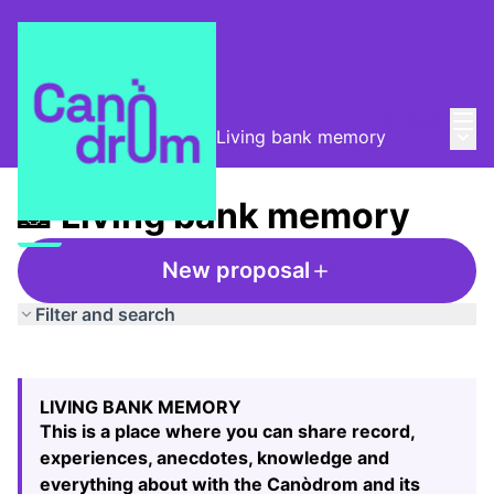
Mai
Log in
Main
Taula de Memòries
/
📸 Living bank memory
📸 Living bank memory
New proposal
Filter and search
Skip map
Leaflet
|
©
HERE maps
The following element is a map which presents the items
+
LIVING BANK MEMORY
−
This is a place where you can share record,
experiences, anecdotes, knowledge and
everything about with the Canòdrom and its