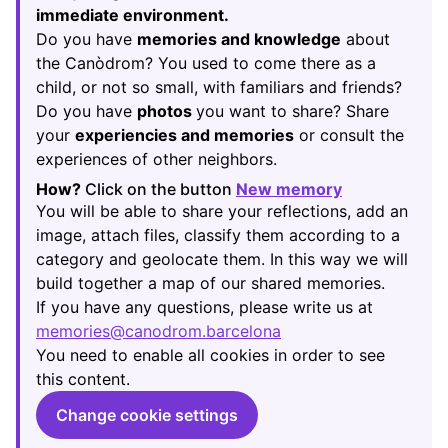
immediate environment.
Do you have
memories and knowledge
about
the Canòdrom? You used to come there as a
child, or not so small, with familiars and friends?
Do you have
photos
you want to share? Share
your
experiencies and memories
or consult the
experiences of other neighbors.
How?
Click on the button
New memory
(Opens in new
You will be able to share your reflections, add an
image, attach files, classify them according to a
category and geolocate them. In this way we will
build together a map of our shared memories.
If you have any questions, please write us at
memories@canodrom.barcelona
(Opens in new tab)
You need to enable all cookies in order to see
this content.
Change cookie settings