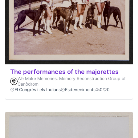
The performances of the majorettes
We Make Memories. Memory Reconstruction Group of
Canòdrom
El Congrés i els Indians
Esdeveniments
0
0