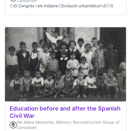
Canòdrom
El Congrés i els Indians
Evolució urbanística
0
0
Education before and after the Spanish
Civil War
We Make Memories. Memory Reconstruction Group of
Canòdrom