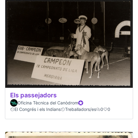
Els passejadors
Oficina Tècnica del Canòdrom
Official participant
El Congrés i els Indians
Treballadors/es
0
0