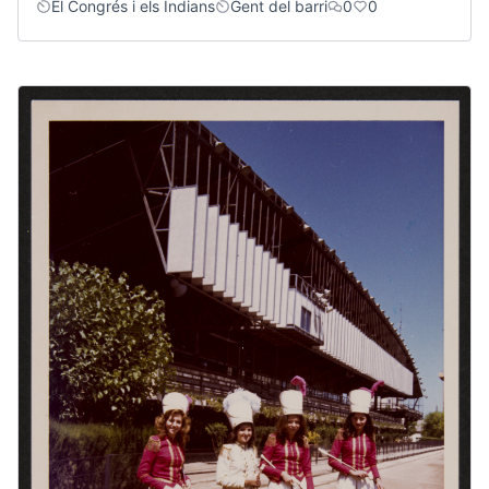
El Congrés i els Indians
Gent del barri
0
0