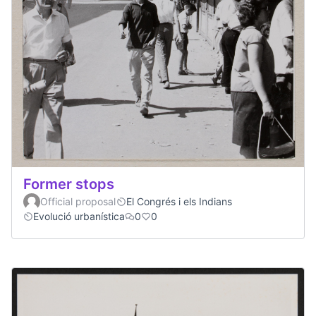
Former stops
Official proposal
El Congrés i els Indians
Evolució urbanística
0
0