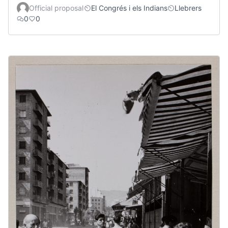
Official proposal
El Congrés i els Indians
Llebrers
0
0