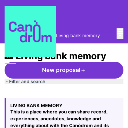
Mai
Log in
Main
Taula de Memòries
/
📸 Living bank memory
📸 Living bank memory
New proposal
Filter and search
Skip map
Leaflet
|
©
HERE maps
The following element is a map which presents the items
+
LIVING BANK MEMORY
−
This is a place where you can share record,
experiences, anecdotes, knowledge and
everything about with the Canòdrom and its