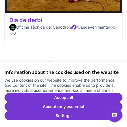
Dia de derbi
Oficina Tècnica del Canòdrom
Official participant
Esdeveniments
0
0
1
2
3
Information about the cookies used on the website
Results per page:
25
We use cookies on our website to improve the performance
and content of the site. The cookies enable us to provide a
more individual user experience and social media channels.
Accept all
See all withdrawn proposals
Accept only essential
Settings
Terms of Service