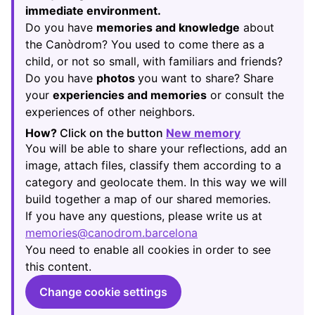
immediate environment.
Do you have
memories and knowledge
about
the Canòdrom? You used to come there as a
child, or not so small, with familiars and friends?
Do you have
photos
you want to share? Share
your
experiencies and memories
or consult the
experiences of other neighbors.
How?
Click on the button
New memory
(Opens in new
You will be able to share your reflections, add an
image, attach files, classify them according to a
category and geolocate them. In this way we will
build together a map of our shared memories.
If you have any questions, please write us at
memories@canodrom.barcelona
(Opens in new tab)
You need to enable all cookies in order to see
this content.
Change cookie settings