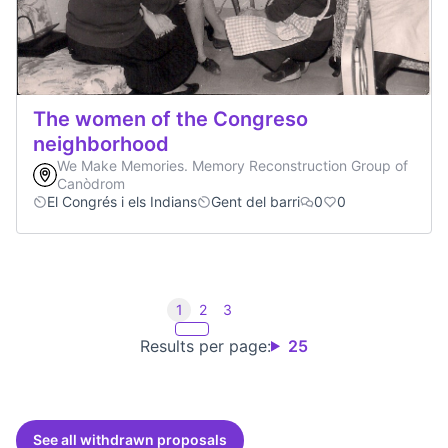
The women of the Congreso
neighborhood
We Make Memories. Memory Reconstruction Group of
Canòdrom
El Congrés i els Indians
Gent del barri
0
0
1
2
3
Results per page:
25
See all withdrawn proposals