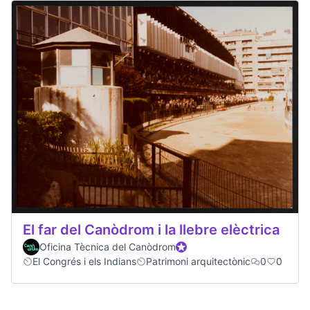
El far del Canòdrom i la llebre elèctrica
Oficina Tècnica del Canòdrom
Official participant
El Congrés i els Indians
Patrimoni arquitectònic
0
0