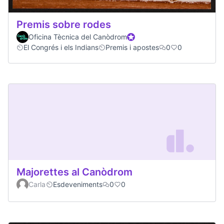
Premis sobre rodes
Oficina Tècnica del Canòdrom
Official participant
El Congrés i els Indians
Premis i apostes
0
0
Majorettes al Canòdrom
Carla
Esdeveniments
0
0