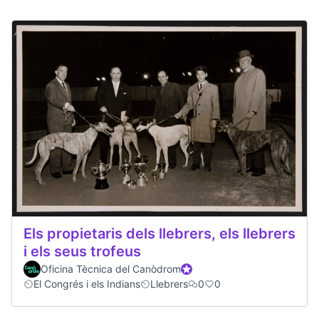
Els propietaris dels llebrers, els llebrers
i els seus trofeus
Oficina Tècnica del Canòdrom
Official participant
El Congrés i els Indians
Llebrers
0
0