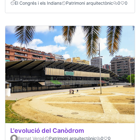
El Congrés i els Indians
Patrimoni arquitectònic
0
0
L'evolució del Canòdrom
Bernat Vergé
Patrimoni arquitectònic
0
0