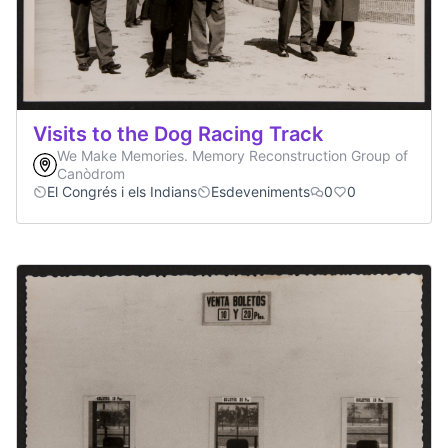
Visits to the Dog Racing Track
We Make Memories. Memory Reconstruction Group of
Canòdrom
El Congrés i els Indians
Esdeveniments
0
0