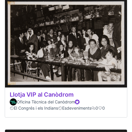
Llotja VIP al Canòdrom
Oficina Tècnica del Canòdrom
Official participant
El Congrés i els Indians
Esdeveniments
0
0