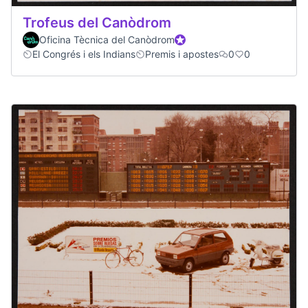
Trofeus del Canòdrom
Oficina Tècnica del Canòdrom
Official participant
El Congrés i els Indians
Premis i apostes
0
0