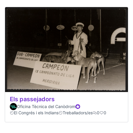
Els passejadors
Oficina Tècnica del Canòdrom
Official participant
El Congrés i els Indians
Treballadors/es
0
0