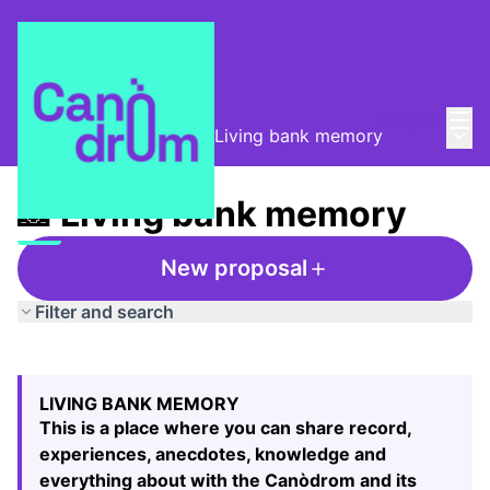
Mai
Log in
Main
Taula de Memòries
/
📸 Living bank memory
📸 Living bank memory
New proposal
Filter and search
Skip map
Leaflet
|
©
HERE maps
24
The following element is a map which presents the items
+
LIVING BANK MEMORY
−
This is a place where you can share record,
experiences, anecdotes, knowledge and
everything about with the Canòdrom and its