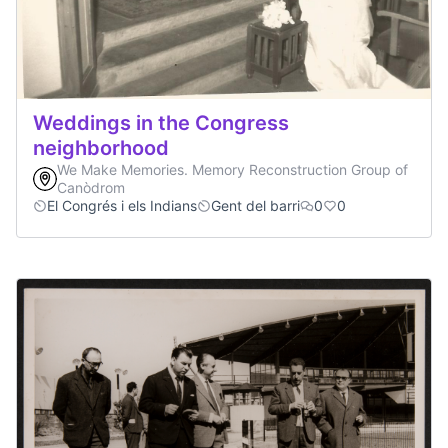
Weddings in the Congress
neighborhood
We Make Memories. Memory Reconstruction Group of
Canòdrom
El Congrés i els Indians
Gent del barri
0
0