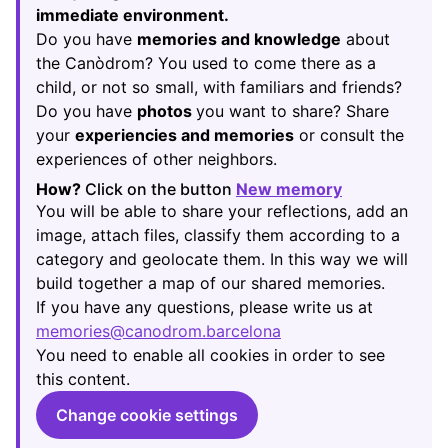
immediate environment.
Do you have
memories and knowledge
about
the Canòdrom? You used to come there as a
child, or not so small, with familiars and friends?
Do you have
photos
you want to share? Share
your
experiencies and memories
or consult the
experiences of other neighbors.
How?
Click on the button
New memory
(Opens in new
You will be able to share your reflections, add an
image, attach files, classify them according to a
category and geolocate them. In this way we will
build together a map of our shared memories.
If you have any questions, please write us at
memories@canodrom.barcelona
(Opens in new tab)
You need to enable all cookies in order to see
this content.
Change cookie settings