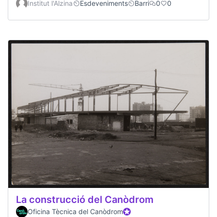
Institut l'Alzina
Esdeveniments
Barri
0
0
La construcció del Canòdrom
Oficina Tècnica del Canòdrom
Official participant