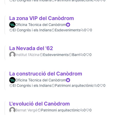
La zona VIP del Canòdrom
Oficina Tècnica del Canòdrom
Official participant
El Congrés i els Indians
Esdeveniments
0
0
La Nevada del '62
Institut l'Alzina
Esdeveniments
Barri
0
0
La construcció del Canòdrom
Oficina Tècnica del Canòdrom
Official participant
El Congrés i els Indians
Patrimoni arquitectònic
0
0
L'evolució del Canòdrom
Bernat Vergé
Patrimoni arquitectònic
0
0