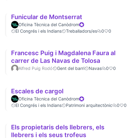
Funicular de Montserrat
Oficina Tècnica del Canòdrom
Official participant
El Congrés i els Indians
Treballadors/es
0
0
Francesc Puig i Magdalena Faura al
carrer de Las Navas de Tolosa
Alfred Puig Rodó
Gent del barri
Navas
0
0
Escales de cargol
Oficina Tècnica del Canòdrom
Official participant
El Congrés i els Indians
Patrimoni arquitectònic
0
0
Els propietaris dels llebrers, els
llebrers i els seus trofeus