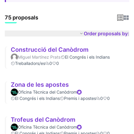
75 proposals
Order proposals by:
Construcció del Canòdrom
Miguel Martínez Prats
El Congrés i els Indians
Treballadors/es
0
0
Zona de les apostes
Oficina Tècnica del Canòdrom
Official participant
El Congrés i els Indians
Premis i apostes
0
0
Trofeus del Canòdrom
Oficina Tècnica del Canòdrom
Official participant
El Congrés i els Indians
Premis i apostes
0
0