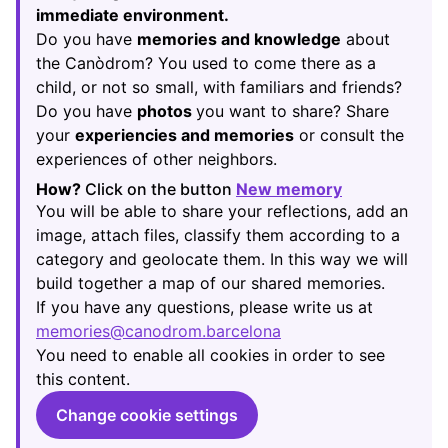
immediate environment.
Do you have
memories and knowledge
about
the Canòdrom? You used to come there as a
child, or not so small, with familiars and friends?
Do you have
photos
you want to share? Share
your
experiencies and memories
or consult the
experiences of other neighbors.
How?
Click on the button
New memory
(Opens in new
You will be able to share your reflections, add an
image, attach files, classify them according to a
category and geolocate them. In this way we will
build together a map of our shared memories.
If you have any questions, please write us at
memories@canodrom.barcelona
(Opens in new tab)
You need to enable all cookies in order to see
this content.
Change cookie settings