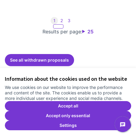
1
2
3
Results per page:
25
See all withdrawn proposals
Information about the cookies used on the website
Terms of Service
We use cookies on our website to improve the performance
Cookie settings
and content of the site. The cookies enable us to provide a
Comunitat Canòdrom at Facebook
(External link)
Comunitat Canòdrom at Instagram
(External link)
Comunitat Canòdrom at YouTube
(External link)
English
more individual user experience and social media channels.
Triar la llengua
Elegir el idioma
Choose language
Accept all
Accept only essential
Settings
C
(E
(External link)
Website made with
free software
.
(External link)