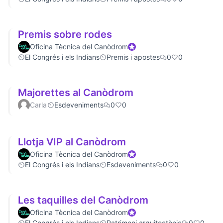
Premis sobre rodes
Oficina Tècnica del Canòdrom
Official participant
El Congrés i els Indians
Premis i apostes
0
0
Majorettes al Canòdrom
Carla
Esdeveniments
0
0
Llotja VIP al Canòdrom
Oficina Tècnica del Canòdrom
Official participant
El Congrés i els Indians
Esdeveniments
0
0
Les taquilles del Canòdrom
Oficina Tècnica del Canòdrom
Official participant
El Congrés i els Indians
Patrimoni arquitectònic
0
0