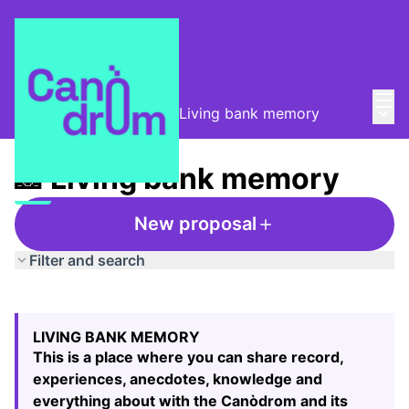
Mai
Log in
Main
Taula de Memòries
/
📸 Living bank memory
📸 Living bank memory
New proposal
Filter and search
Skip map
Leaflet
|
©
HERE maps
24
The following element is a map which presents the items
+
LIVING BANK MEMORY
−
This is a place where you can share record,
experiences, anecdotes, knowledge and
everything about with the Canòdrom and its