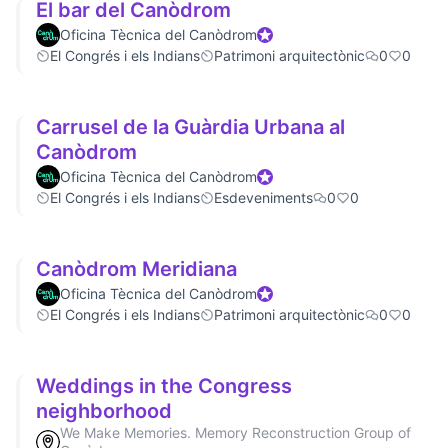
El bar del Canòdrom
Oficina Tècnica del Canòdrom
Official participant
El Congrés i els Indians
Patrimoni arquitectònic
0
0
Carrusel de la Guàrdia Urbana al
Canòdrom
Oficina Tècnica del Canòdrom
Official participant
El Congrés i els Indians
Esdeveniments
0
0
Canòdrom Meridiana
Oficina Tècnica del Canòdrom
Official participant
El Congrés i els Indians
Patrimoni arquitectònic
0
0
Weddings in the Congress
neighborhood
We Make Memories. Memory Reconstruction Group of