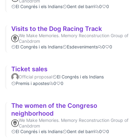
Canòdrom
El Congrés i els Indians
Gent del barri
0
0
Visits to the Dog Racing Track
We Make Memories. Memory Reconstruction Group of
Canòdrom
El Congrés i els Indians
Esdeveniments
0
0
Ticket sales
Official proposal
El Congrés i els Indians
Premis i apostes
0
0
The women of the Congreso
neighborhood
We Make Memories. Memory Reconstruction Group of
Canòdrom
El Congrés i els Indians
Gent del barri
0
0