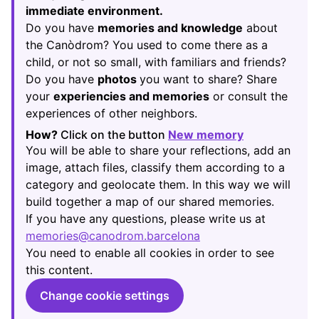
immediate environment.
Do you have
memories and knowledge
about
the Canòdrom? You used to come there as a
child, or not so small, with familiars and friends?
Do you have
photos
you want to share? Share
your
experiencies and memories
or consult the
experiences of other neighbors.
How?
Click on the button
New memory
(Opens in new
You will be able to share your reflections, add an
image, attach files, classify them according to a
category and geolocate them. In this way we will
build together a map of our shared memories.
If you have any questions, please write us at
memories@canodrom.barcelona
(Opens in new tab)
You need to enable all cookies in order to see
this content.
Change cookie settings