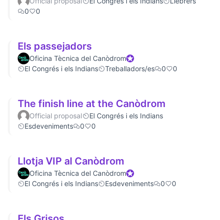
Official proposal
El Congrés i els Indians
Llebrers
0
0
Els passejadors
Oficina Tècnica del Canòdrom
Official participant
El Congrés i els Indians
Treballadors/es
0
0
The finish line at the Canòdrom
Official proposal
El Congrés i els Indians
Esdeveniments
0
0
Llotja VIP al Canòdrom
Oficina Tècnica del Canòdrom
Official participant
El Congrés i els Indians
Esdeveniments
0
0
Els Grisos