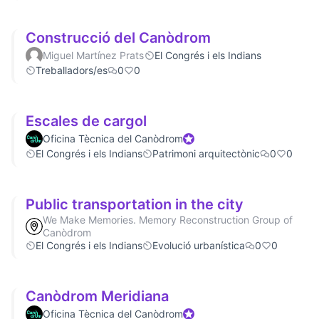
Construcció del Canòdrom
Miguel Martínez Prats
El Congrés i els Indians
Treballadors/es
0
0
Escales de cargol
Oficina Tècnica del Canòdrom
Official participant
El Congrés i els Indians
Patrimoni arquitectònic
0
0
Public transportation in the city
We Make Memories. Memory Reconstruction Group of
Canòdrom
El Congrés i els Indians
Evolució urbanística
0
0
Canòdrom Meridiana
Oficina Tècnica del Canòdrom
Official participant