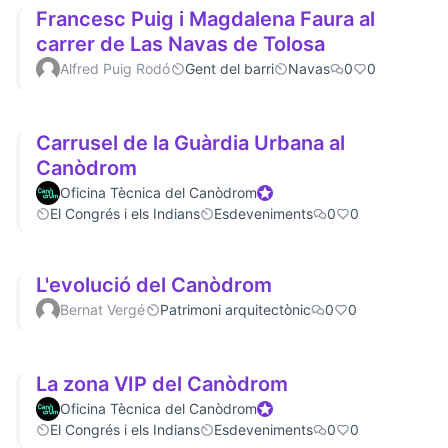
Francesc Puig i Magdalena Faura al
carrer de Las Navas de Tolosa
Alfred Puig Rodó
Gent del barri
Navas
0
0
Carrusel de la Guàrdia Urbana al
Canòdrom
Oficina Tècnica del Canòdrom
Official participant
El Congrés i els Indians
Esdeveniments
0
0
L'evolució del Canòdrom
Bernat Vergé
Patrimoni arquitectònic
0
0
La zona VIP del Canòdrom
Oficina Tècnica del Canòdrom
Official participant
El Congrés i els Indians
Esdeveniments
0
0