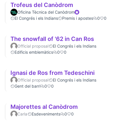
Trofeus del Canòdrom
Oficina Tècnica del Canòdrom
Official participant
El Congrés i els Indians
Premis i apostes
0
0
The snowfall of '62 in Can Ros
Official proposal
El Congrés i els Indians
Edificis emblemàtics
0
0
Ignasi de Ros from Tedeschini
Official proposal
El Congrés i els Indians
Gent del barri
0
0
Majorettes al Canòdrom
Carla
Esdeveniments
0
0