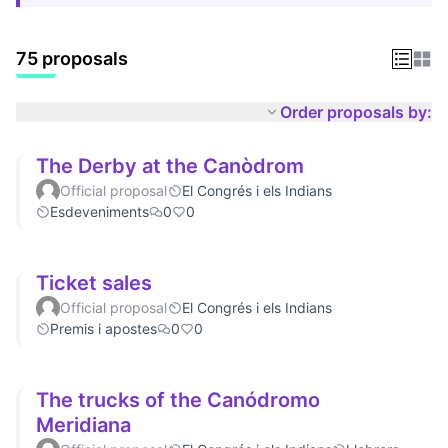
75 proposals
Order proposals by:
The Derby at the Canòdrom
Official proposal
El Congrés i els Indians
Esdeveniments
0
0
Ticket sales
Official proposal
El Congrés i els Indians
Premis i apostes
0
0
The trucks of the Canódromo
Meridiana