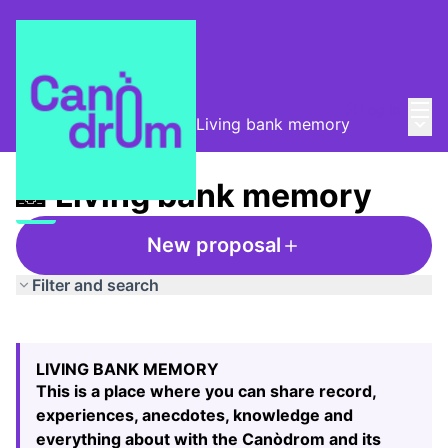
Mai
Log in
Main
Taula de Memòries
/
📸 Living bank memory
📸 Living bank memory
New proposal
Filter and search
Skip map
Leaflet
|
©
HERE maps
24
The following element is a map which presents the items
+
LIVING BANK MEMORY
−
This is a place where you can share record,
experiences, anecdotes, knowledge and
everything about with the Canòdrom and its