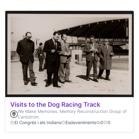
Visits to the Dog Racing Track
We Make Memories. Memory Reconstruction Group of
Canòdrom
El Congrés i els Indians
Esdeveniments
0
0