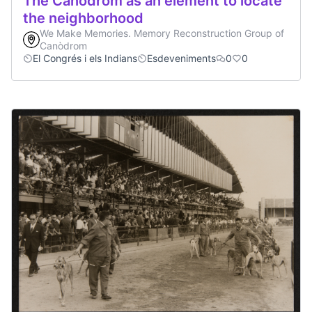
The Canòdrom as an element to locate
the neighborhood
We Make Memories. Memory Reconstruction Group of
Canòdrom
El Congrés i els Indians
Esdeveniments
0
0