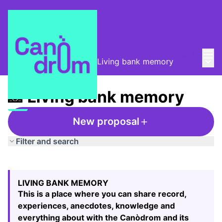
Mai
Log in
Main
Taula de Memòries
/
📸 Living bank memory
📸 Living bank memory
New proposal
Filter and search
Skip map
Leaflet
|
©
HERE maps
The following element is a map which presents the items
+
LIVING BANK MEMORY
−
This is a place where you can share record,
experiences, anecdotes, knowledge and
everything about with the Canòdrom and its