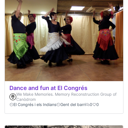
Dance and fun at El Congrés
We Make Memories. Memory Reconstruction Group of
Canòdrom
El Congrés i els Indians
Gent del barri
0
0