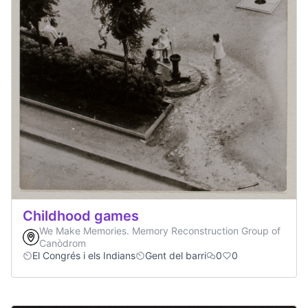
Childhood games
We Make Memories. Memory Reconstruction Group of
Canòdrom
El Congrés i els Indians
Gent del barri
0
0