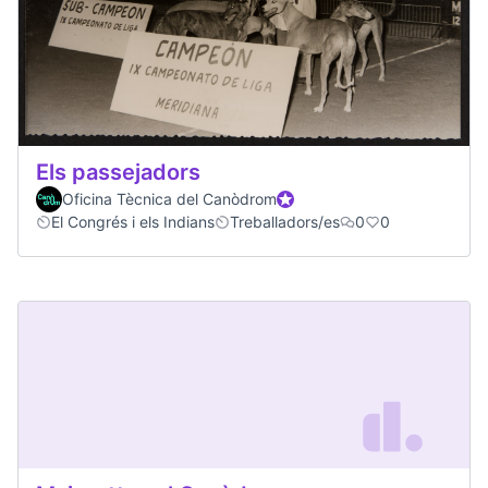
Els passejadors
Oficina Tècnica del Canòdrom
Official participant
El Congrés i els Indians
Treballadors/es
0
0