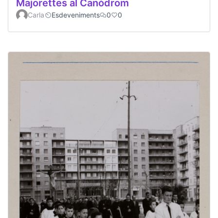
Majorettes al Canòdrom
Carla
Esdeveniments
0
0