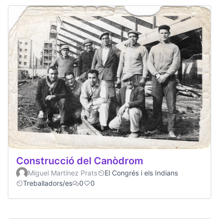
Construcció del Canòdrom
Miguel Martínez Prats
El Congrés i els Indians
Treballadors/es
0
0