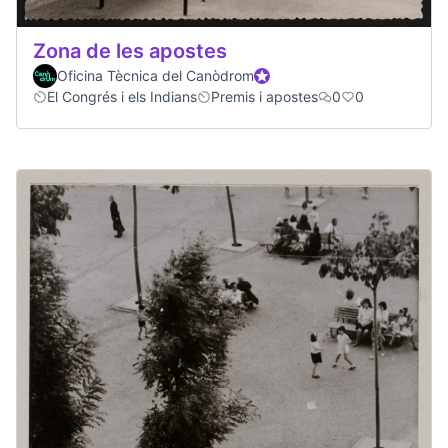
Zona de les apostes
Oficina Tècnica del Canòdrom
Official participant
El Congrés i els Indians
Premis i apostes
0
0