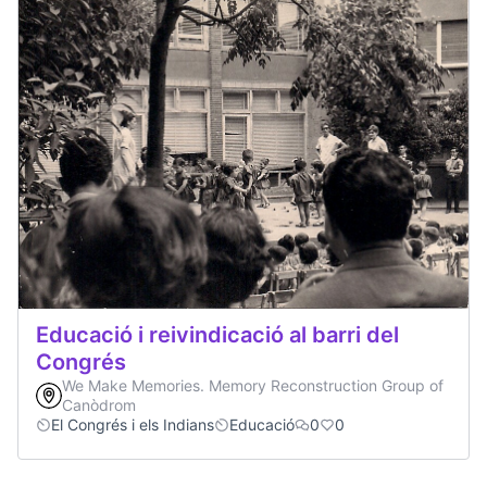
Educació i reivindicació al barri del
Congrés
We Make Memories. Memory Reconstruction Group of
Canòdrom
El Congrés i els Indians
Educació
0
0