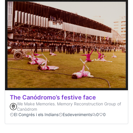
The Canódromo’s festive face
We Make Memories. Memory Reconstruction Group of
Canòdrom
El Congrés i els Indians
Esdeveniments
0
0