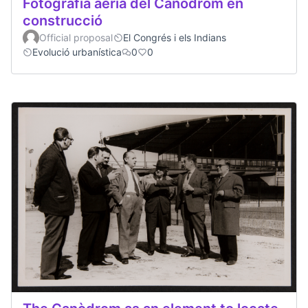
Fotografia aèria del Canòdrom en
construcció
Official proposal
El Congrés i els Indians
Evolució urbanística
0
0