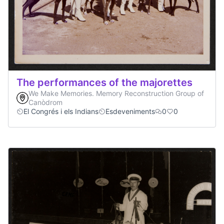
The performances of the majorettes
We Make Memories. Memory Reconstruction Group of
Canòdrom
El Congrés i els Indians
Esdeveniments
0
0