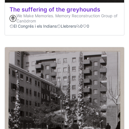
The suffering of the greyhounds
We Make Memories. Memory Reconstruction Group of
Canòdrom
El Congrés i els Indians
Llebrers
0
0