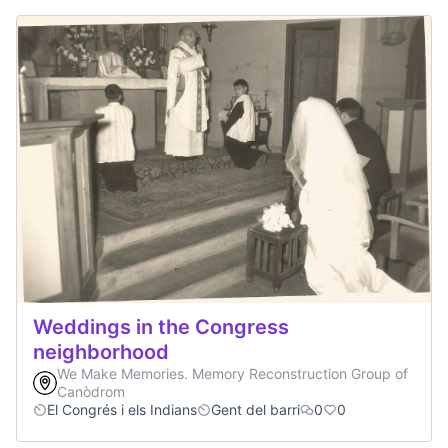
Weddings in the Congress
neighborhood
We Make Memories. Memory Reconstruction Group of
Canòdrom
El Congrés i els Indians
Gent del barri
0
0