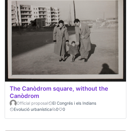
The Canòdrom square, without the
Canòdrom
Official proposal
El Congrés i els Indians
Evolució urbanística
0
0