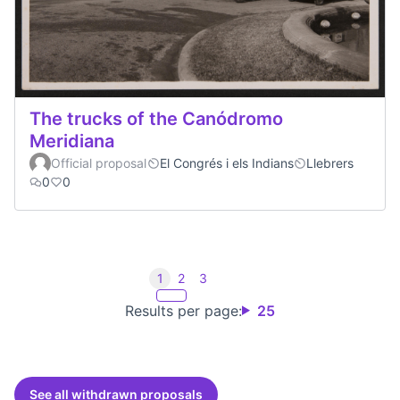
The trucks of the Canódromo
Meridiana
Official proposal
El Congrés i els Indians
Llebrers
0
0
1
2
3
Results per page:
25
See all withdrawn proposals