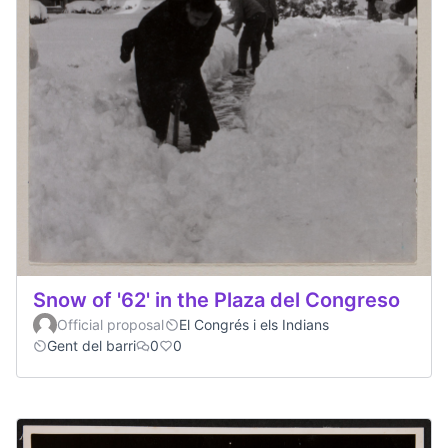
Snow of '62' in the Plaza del Congreso
Official proposal
El Congrés i els Indians
Gent del barri
0
0