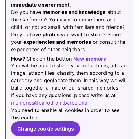
immediate environment.
Do you have
memories and knowledge
about
the Canòdrom? You used to come there as a
child, or not so small, with familiars and friends?
Do you have
photos
you want to share? Share
your
experiencies and memories
or consult the
experiences of other neighbors.
How?
Click on the button
New memory
(Opens in new
You will be able to share your reflections, add an
image, attach files, classify them according to a
category and geolocate them. In this way we will
build together a map of our shared memories.
If you have any questions, please write us at
memories@canodrom.barcelona
(Opens in new tab)
You need to enable all cookies in order to see
this content.
Change cookie settings