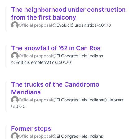
The neighborhood under construction
from the first balcony
Official proposal
Evolució urbanística
0
0
The snowfall of '62 in Can Ros
Official proposal
El Congrés i els Indians
Edificis emblemàtics
0
0
The trucks of the Canódromo
Meridiana
Official proposal
El Congrés i els Indians
Llebrers
0
0
Former stops
Official proposal
El Congrés i els Indians