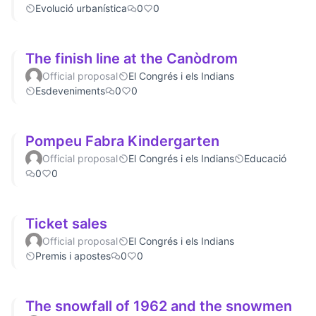
Evolució urbanística
0
0
The finish line at the Canòdrom
Official proposal
El Congrés i els Indians
Esdeveniments
0
0
Pompeu Fabra Kindergarten
Official proposal
El Congrés i els Indians
Educació
0
0
Ticket sales
Official proposal
El Congrés i els Indians
Premis i apostes
0
0
The snowfall of 1962 and the snowmen