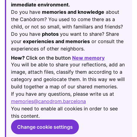
immediate environment.
Do you have
memories and knowledge
about
the Canòdrom? You used to come there as a
child, or not so small, with familiars and friends?
Do you have
photos
you want to share? Share
your
experiencies and memories
or consult the
experiences of other neighbors.
How?
Click on the button
New memory
(Opens in new
You will be able to share your reflections, add an
image, attach files, classify them according to a
category and geolocate them. In this way we will
build together a map of our shared memories.
If you have any questions, please write us at
memories@canodrom.barcelona
(Opens in new tab)
You need to enable all cookies in order to see
this content.
Change cookie settings