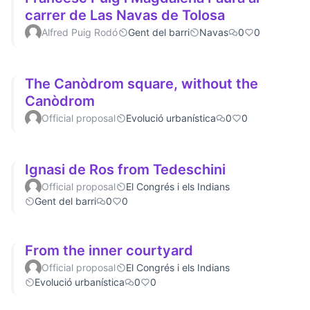
carrer de Las Navas de Tolosa
Alfred Puig Rodó
Gent del barri
Navas
0
0
The Canòdrom square, without the
Canòdrom
Official proposal
Evolució urbanística
0
0
Ignasi de Ros from Tedeschini
Official proposal
El Congrés i els Indians
Gent del barri
0
0
From the inner courtyard
Official proposal
El Congrés i els Indians
Evolució urbanística
0
0