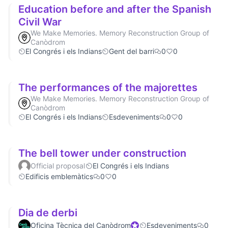
Education before and after the Spanish
Civil War
We Make Memories. Memory Reconstruction Group of
Canòdrom
El Congrés i els Indians
Gent del barri
0
0
The performances of the majorettes
We Make Memories. Memory Reconstruction Group of
Canòdrom
El Congrés i els Indians
Esdeveniments
0
0
The bell tower under construction
Official proposal
El Congrés i els Indians
Edificis emblemàtics
0
0
Dia de derbi
Oficina Tècnica del Canòdrom
Official participant
Esdeveniments
0