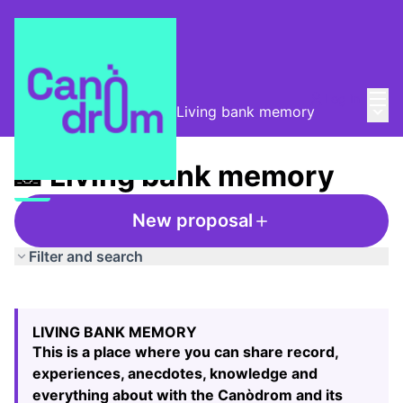
Mai
Log in
Main
Taula de Memòries
/
📸 Living bank memory
📸 Living bank memory
New proposal
Filter and search
Skip map
Leaflet
|
©
HERE maps
The following element is a map which presents the items
+
LIVING BANK MEMORY
−
This is a place where you can share record,
experiences, anecdotes, knowledge and
everything about with the Canòdrom and its