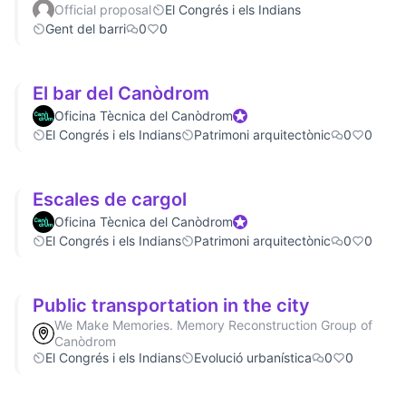
Official proposal
El Congrés i els Indians
Gent del barri
0
0
El bar del Canòdrom
Oficina Tècnica del Canòdrom
Official participant
El Congrés i els Indians
Patrimoni arquitectònic
0
0
Escales de cargol
Oficina Tècnica del Canòdrom
Official participant
El Congrés i els Indians
Patrimoni arquitectònic
0
0
Public transportation in the city
We Make Memories. Memory Reconstruction Group of
Canòdrom
El Congrés i els Indians
Evolució urbanística
0
0