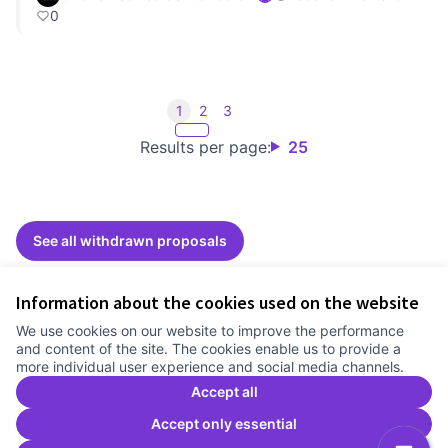
0
1
2
3
Results per page:
25
See all withdrawn proposals
Information about the cookies used on the website
Terms of Service
We use cookies on our website to improve the performance
Cookie settings
and content of the site. The cookies enable us to provide a
Comunitat Canòdrom at Facebook
(External link)
Comunitat Canòdrom at Instagram
(External link)
Comunitat Canòdrom at YouTube
(External link)
English
more individual user experience and social media channels.
Triar la llengua
Elegir el idioma
Choose language
Accept all
Accept only essential