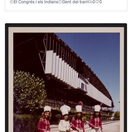
El Congrés i els Indians
Gent del barri
0
0