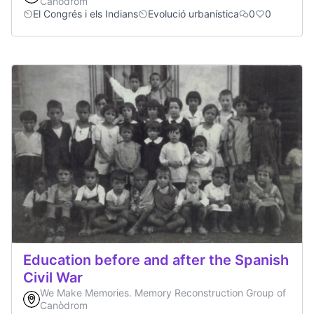
Canòdrom
El Congrés i els Indians
Evolució urbanística
0
0
Education before and after the Spanish
Civil War
We Make Memories. Memory Reconstruction Group of
Canòdrom