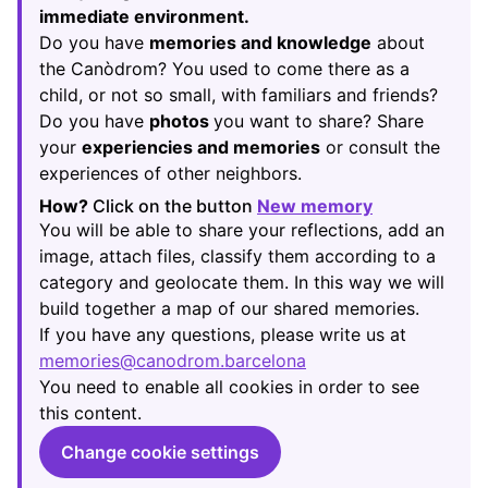
immediate environment.
Do you have
memories and knowledge
about
the Canòdrom? You used to come there as a
child, or not so small, with familiars and friends?
Do you have
photos
you want to share? Share
your
experiencies and memories
or consult the
experiences of other neighbors.
How?
Click on the button
New memory
(Opens in new
You will be able to share your reflections, add an
image, attach files, classify them according to a
category and geolocate them. In this way we will
build together a map of our shared memories.
If you have any questions, please write us at
memories@canodrom.barcelona
(Opens in new tab)
You need to enable all cookies in order to see
this content.
Change cookie settings