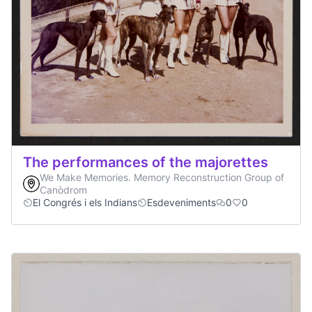
The performances of the majorettes
We Make Memories. Memory Reconstruction Group of
Canòdrom
El Congrés i els Indians
Esdeveniments
0
0