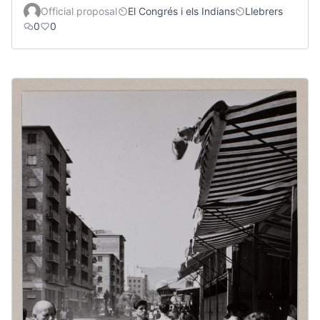
Official proposal
El Congrés i els Indians
Llebrers
0
0