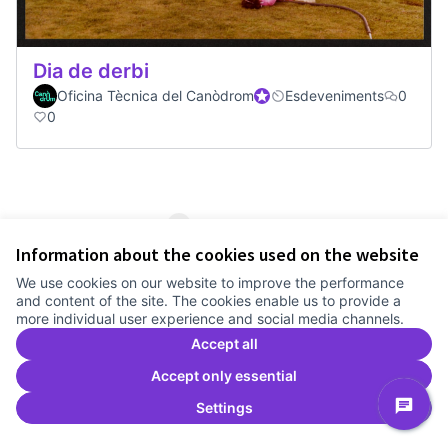
Dia de derbi
Oficina Tècnica del Canòdrom
Official participant
Esdeveniments
0
0
1
2
3
Information about the cookies used on the website
Results per page:
20
We use cookies on our website to improve the performance
and content of the site. The cookies enable us to provide a
more individual user experience and social media channels.
Accept all
See all withdrawn proposals
Accept only essential
Settings
Terms of Service