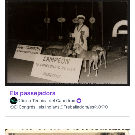
Els passejadors
Oficina Tècnica del Canòdrom
Official participant
El Congrés i els Indians
Treballadors/es
0
0