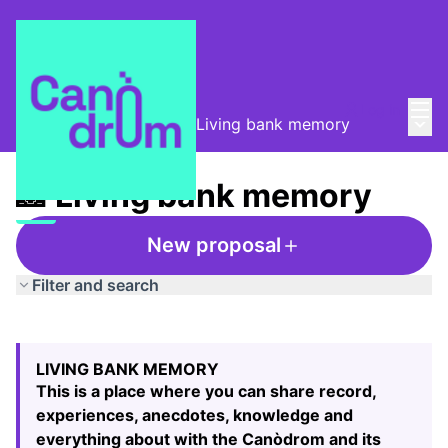
Mai
Log in
Main
Taula de Memòries
/
📸 Living bank memory
📸 Living bank memory
New proposal
Filter and search
Skip map
Leaflet
|
©
HERE maps
The following element is a map which presents the items
+
LIVING BANK MEMORY
−
This is a place where you can share record,
experiences, anecdotes, knowledge and
everything about with the Canòdrom and its