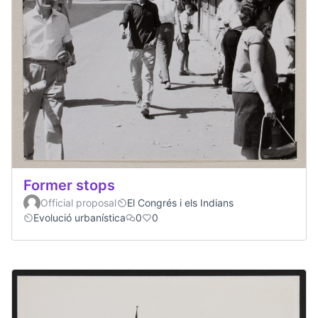
Former stops
Official proposal
El Congrés i els Indians
Evolució urbanística
0
0