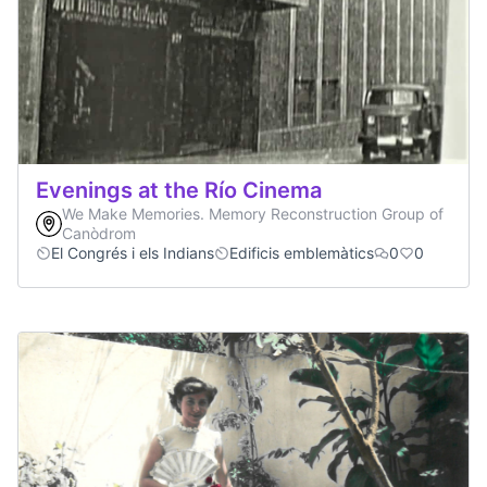
Evenings at the Río Cinema
We Make Memories. Memory Reconstruction Group of
Canòdrom
El Congrés i els Indians
Edificis emblemàtics
0
0