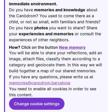
immediate environment.
Do you have
memories and knowledge
about
the Canòdrom? You used to come there as a
child, or not so small, with familiars and friends?
Do you have
photos
you want to share? Share
your
experiencies and memories
or consult the
experiences of other neighbors.
How?
Click on the button
New memory
(Opens in new
You will be able to share your reflections, add an
image, attach files, classify them according to a
category and geolocate them. In this way we will
build together a map of our shared memories.
If you have any questions, please write us at
memories@canodrom.barcelona
(Opens in new tab)
You need to enable all cookies in order to see
this content.
Change cookie settings