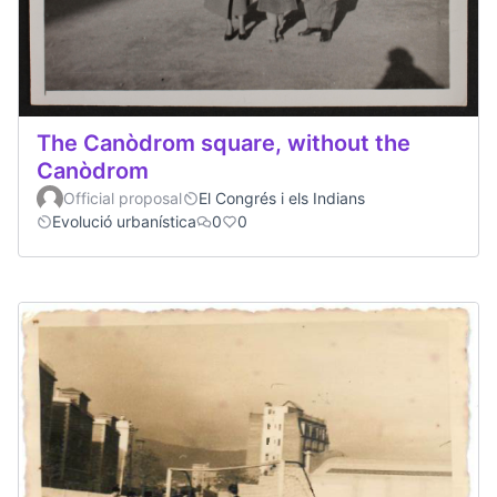
The Canòdrom square, without the
Canòdrom
Official proposal
El Congrés i els Indians
Evolució urbanística
0
0