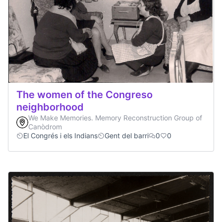
The women of the Congreso
neighborhood
We Make Memories. Memory Reconstruction Group of
Canòdrom
El Congrés i els Indians
Gent del barri
0
0