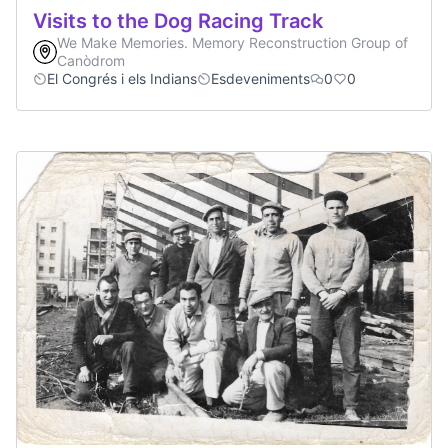
Visits to the Dog Racing Track
We Make Memories. Memory Reconstruction Group of
Canòdrom
El Congrés i els Indians
Esdeveniments
0
0