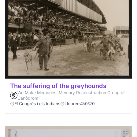
The suffering of the greyhounds
We Make Memories. Memory Reconstruction Group of
Canòdrom
El Congrés i els Indians
Llebrers
0
0