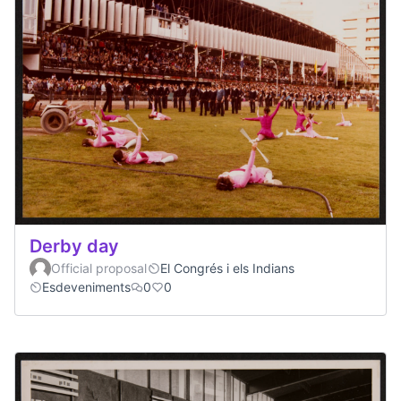
Derby day
Official proposal
El Congrés i els Indians
Esdeveniments
0
0