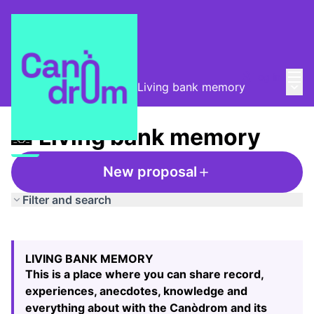
Mai
Log in
Main
Taula de Memòries
/
📸 Living bank memory
📸 Living bank memory
New proposal
Filter and search
Skip map
Leaflet
|
©
HERE maps
74
The following element is a map which presents the items
+
LIVING BANK MEMORY
−
This is a place where you can share record,
experiences, anecdotes, knowledge and
everything about with the Canòdrom and its