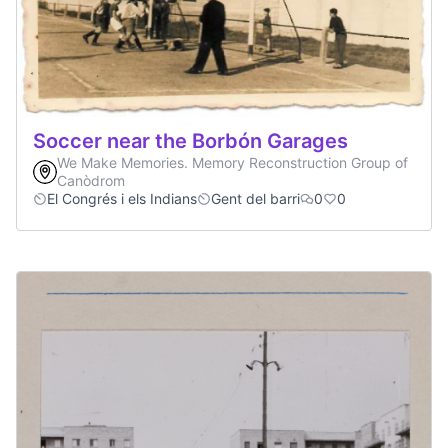
Soccer near the Borbón Garages
We Make Memories. Memory Reconstruction Group of
Canòdrom
El Congrés i els Indians
Gent del barri
0
0