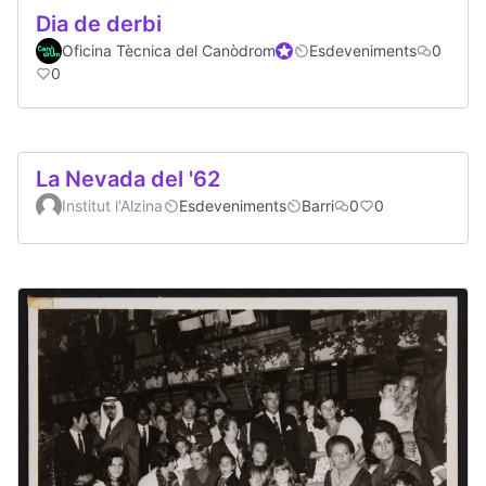
Dia de derbi
Oficina Tècnica del Canòdrom
Official participant
Esdeveniments
0
0
La Nevada del '62
Institut l'Alzina
Esdeveniments
Barri
0
0