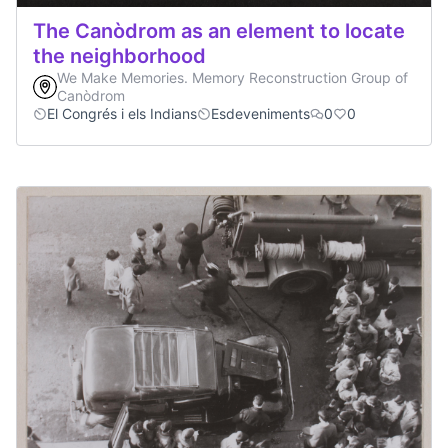
The Canòdrom as an element to locate
the neighborhood
We Make Memories. Memory Reconstruction Group of
Canòdrom
El Congrés i els Indians
Esdeveniments
0
0