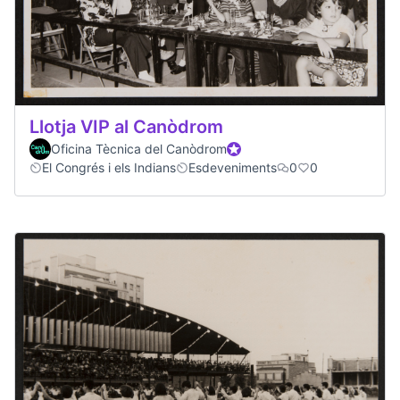
Llotja VIP al Canòdrom
Oficina Tècnica del Canòdrom
Official participant
El Congrés i els Indians
Esdeveniments
0
0