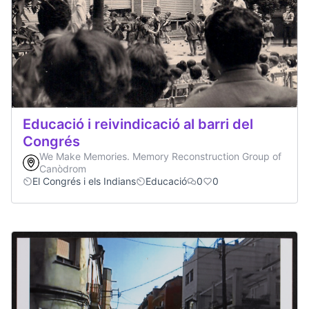
Educació i reivindicació al barri del
Congrés
We Make Memories. Memory Reconstruction Group of
Canòdrom
El Congrés i els Indians
Educació
0
0