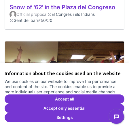
Snow of '62' in the Plaza del Congreso
Official proposal
El Congrés i els Indians
Gent del barri
0
0
Information about the cookies used on the website
We use cookies on our website to improve the performance
and content of the site. The cookies enable us to provide a
more individual user experience and social media channels.
Accept all
Accept only essential
Settings