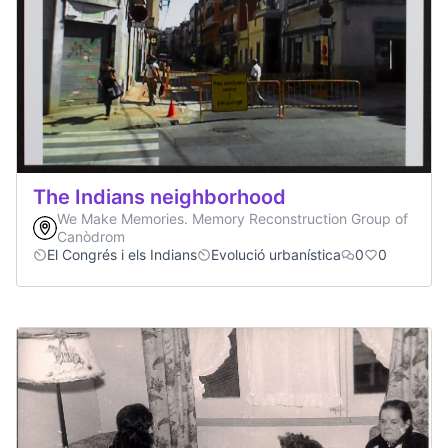
The Indians neighborhood
We Make Memories. Memory Reconstruction Group of
Canòdrom
El Congrés i els Indians
Evolució urbanística
0
0