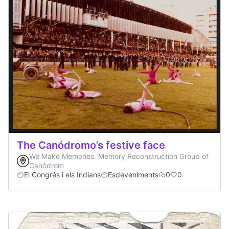
The Canódromo’s festive face
We Make Memories. Memory Reconstruction Group of
Canòdrom
El Congrés i els Indians
Esdeveniments
0
0