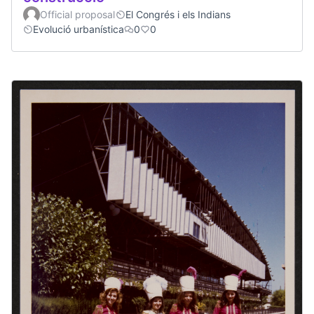
Official proposal
El Congrés i els Indians
Evolució urbanística
0
0