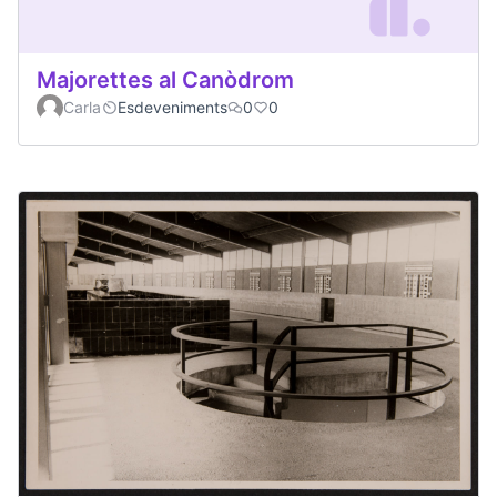
Majorettes al Canòdrom
Carla
Esdeveniments
0
0