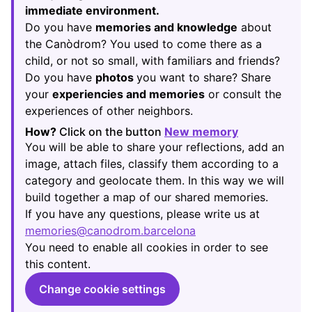
immediate environment.
Do you have
memories and knowledge
about
the Canòdrom? You used to come there as a
child, or not so small, with familiars and friends?
Do you have
photos
you want to share? Share
your
experiencies and memories
or consult the
experiences of other neighbors.
How?
Click on the button
New memory
(Opens in new
You will be able to share your reflections, add an
image, attach files, classify them according to a
category and geolocate them. In this way we will
build together a map of our shared memories.
If you have any questions, please write us at
memories@canodrom.barcelona
(Opens in new tab)
You need to enable all cookies in order to see
this content.
Change cookie settings