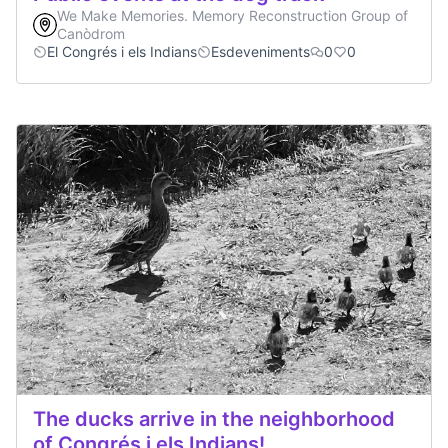
We Make Memories. Memory Reconstruction Group of
Canòdrom
El Congrés i els Indians
Esdeveniments
0
0
The ducks arrive in the neighborhood
of Congrés i els Indians!