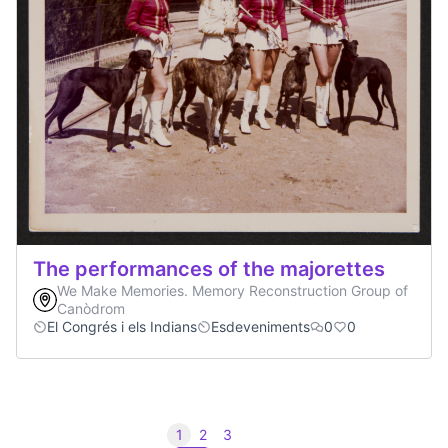
The performances of the majorettes
We Make Memories. Memory Reconstruction Group of
Canòdrom
El Congrés i els Indians
Esdeveniments
0
0
1
2
3