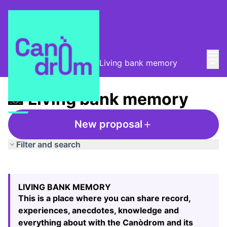
Mai
Log in
Main
Taula de Memòries
/
📸 Living bank memory
📸 Living bank memory
New proposal
Filter and search
Skip map
Leaflet
|
©
HERE maps
The following element is a map which presents the items
+
LIVING BANK MEMORY
−
This is a place where you can share record,
experiences, anecdotes, knowledge and
everything about with the Canòdrom and its