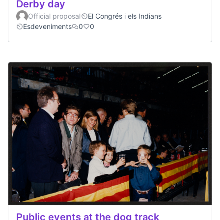
Derby day
Official proposal
El Congrés i els Indians
Esdeveniments
0
0
Public events at the dog track