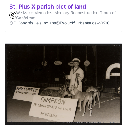
St. Pius X parish plot of land
We Make Memories. Memory Reconstruction Group of
Canòdrom
El Congrés i els Indians
Evolució urbanística
0
0