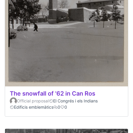
The snowfall of '62 in Can Ros
Official proposal
El Congrés i els Indians
Edificis emblemàtics
0
0