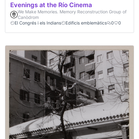
Evenings at the Río Cinema
We Make Memories. Memory Reconstruction Group of
Canòdrom
El Congrés i els Indians
Edificis emblemàtics
0
0