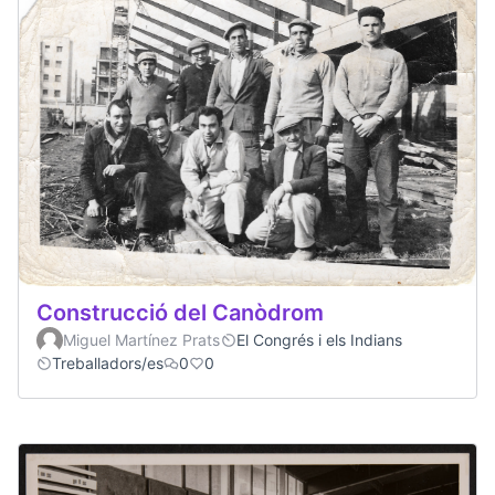
Construcció del Canòdrom
Miguel Martínez Prats
El Congrés i els Indians
Treballadors/es
0
0