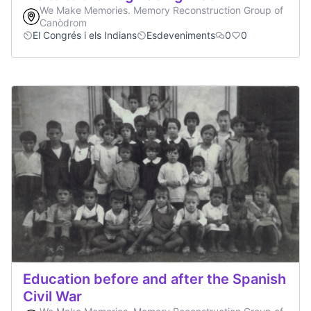
We Make Memories. Memory Reconstruction Group of
Canòdrom
El Congrés i els Indians
Esdeveniments
0
0
Education before and after the Spanish
Civil War