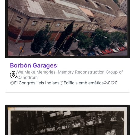
Borbón Garages
We Make Memories. Memory Reconstruction Group of
Canòdrom
El Congrés i els Indians
Edificis emblemàtics
0
0