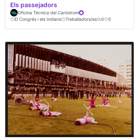
Els passejadors
Oficina Tècnica del Canòdrom
Official participant
El Congrés i els Indians
Treballadors/es
0
0