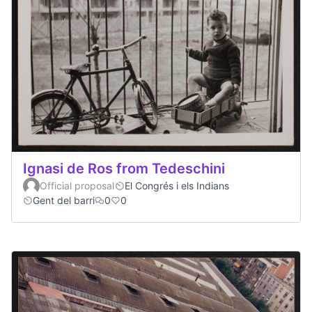
Ignasi de Ros from Tedeschini
Official proposal
El Congrés i els Indians
Gent del barri
0
0