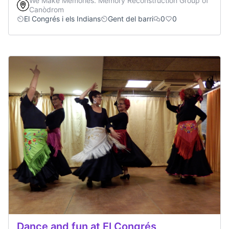
We Make Memories. Memory Reconstruction Group of
Canòdrom
El Congrés i els Indians
Gent del barri
0
0
Dance and fun at El Congrés