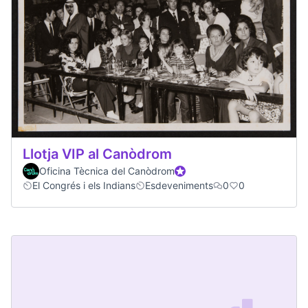
Llotja VIP al Canòdrom
Oficina Tècnica del Canòdrom
Official participant
El Congrés i els Indians
Esdeveniments
0
0