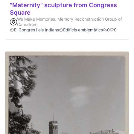
"Maternity" sculpture from Congress
Square
We Make Memories. Memory Reconstruction Group of
Canòdrom
El Congrés i els Indians
Edificis emblemàtics
0
0