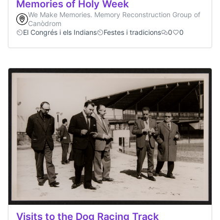
Memories of Holy Week
We Make Memories. Memory Reconstruction Group of
Canòdrom
El Congrés i els Indians
Festes i tradicions
0
0
Visits to the Dog Racing Track