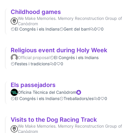
Childhood games
We Make Memories. Memory Reconstruction Group of
Canòdrom
El Congrés i els Indians
Gent del barri
0
0
Religious event during Holy Week
Official proposal
El Congrés i els Indians
Festes i tradicions
0
0
Els passejadors
Oficina Tècnica del Canòdrom
Official participant
El Congrés i els Indians
Treballadors/es
0
0
Visits to the Dog Racing Track
We Make Memories. Memory Reconstruction Group of
Canòdrom