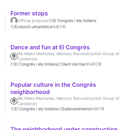
Former stops
Official proposal
El Congrés i els Indians
Evolució urbanística
0
0
Dance and fun at El Congrés
We Make Memories. Memory Reconstruction Group of
Canòdrom
El Congrés i els Indians
Gent del barri
0
0
Popular culture in the Congrés
neighborhood
We Make Memories. Memory Reconstruction Group of
Canòdrom
El Congrés i els Indians
Esdeveniments
0
0
The neighborhood under construction