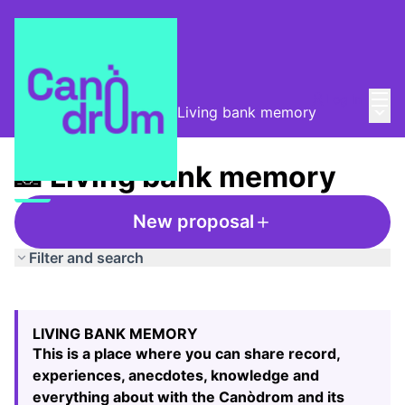
Mai
Log in
Main
Taula de Memòries
/
📸 Living bank memory
📸 Living bank memory
New proposal
Filter and search
Skip map
Leaflet
|
©
HERE maps
The following element is a map which presents the items
+
LIVING BANK MEMORY
−
This is a place where you can share record,
experiences, anecdotes, knowledge and
everything about with the Canòdrom and its