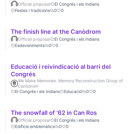
Official proposal
El Congrés i els Indians
Festes i tradicions
0
0
The finish line at the Canòdrom
Official proposal
El Congrés i els Indians
Esdeveniments
0
0
Educació i reivindicació al barri del
Congrés
We Make Memories. Memory Reconstruction Group of
Canòdrom
El Congrés i els Indians
Educació
0
0
The snowfall of '62 in Can Ros
Official proposal
El Congrés i els Indians
Edificis emblemàtics
0
0