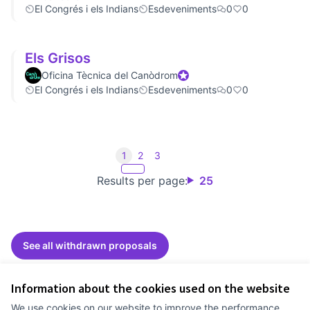
El Congrés i els Indians
Esdeveniments
0
0
Els Grisos
Oficina Tècnica del Canòdrom
Official participant
El Congrés i els Indians
Esdeveniments
0
0
1
2
3
Results per page:
25
See all withdrawn proposals
Information about the cookies used on the website
Terms of Service
We use cookies on our website to improve the performance