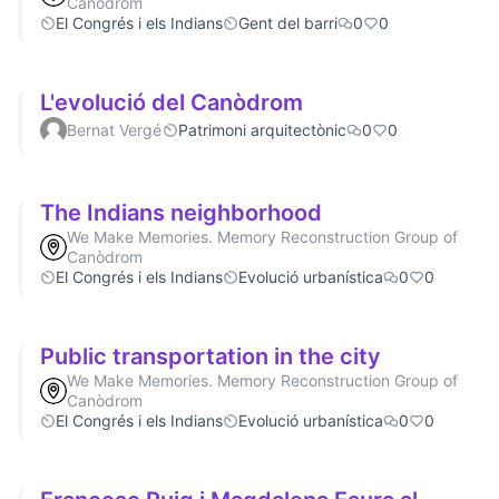
Canòdrom
El Congrés i els Indians
Gent del barri
0
0
L'evolució del Canòdrom
Bernat Vergé
Patrimoni arquitectònic
0
0
The Indians neighborhood
We Make Memories. Memory Reconstruction Group of
Canòdrom
El Congrés i els Indians
Evolució urbanística
0
0
Public transportation in the city
We Make Memories. Memory Reconstruction Group of
Canòdrom
El Congrés i els Indians
Evolució urbanística
0
0