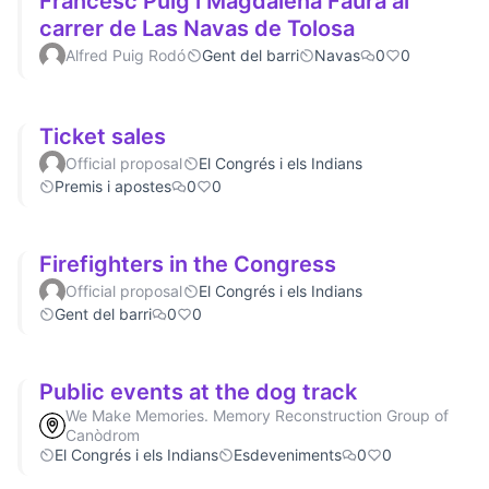
Francesc Puig i Magdalena Faura al
carrer de Las Navas de Tolosa
Alfred Puig Rodó
Gent del barri
Navas
0
0
Ticket sales
Official proposal
El Congrés i els Indians
Premis i apostes
0
0
Firefighters in the Congress
Official proposal
El Congrés i els Indians
Gent del barri
0
0
Public events at the dog track
We Make Memories. Memory Reconstruction Group of
Canòdrom
El Congrés i els Indians
Esdeveniments
0
0