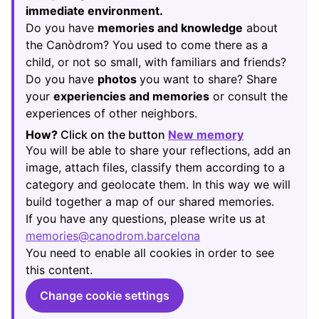
immediate environment.
Do you have
memories and knowledge
about
the Canòdrom? You used to come there as a
child, or not so small, with familiars and friends?
Do you have
photos
you want to share? Share
your
experiencies and memories
or consult the
experiences of other neighbors.
How?
Click on the button
New memory
(Opens in new
You will be able to share your reflections, add an
image, attach files, classify them according to a
category and geolocate them. In this way we will
build together a map of our shared memories.
If you have any questions, please write us at
memories@canodrom.barcelona
(Opens in new tab)
You need to enable all cookies in order to see
this content.
Change cookie settings