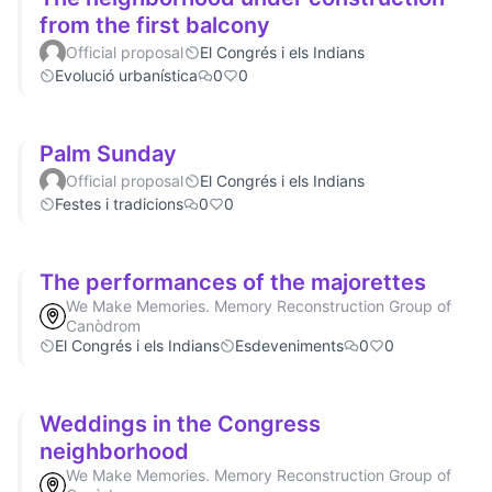
from the first balcony
Official proposal
El Congrés i els Indians
Evolució urbanística
0
0
Palm Sunday
Official proposal
El Congrés i els Indians
Festes i tradicions
0
0
The performances of the majorettes
We Make Memories. Memory Reconstruction Group of
Canòdrom
El Congrés i els Indians
Esdeveniments
0
0
Weddings in the Congress
neighborhood
We Make Memories. Memory Reconstruction Group of