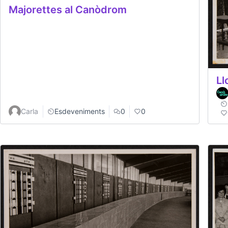
Majorettes al Canòdrom
Ll
Carla
Esdeveniments
0
0