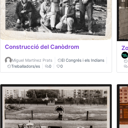
Construcció del Canòdrom
Zo
Miguel Martínez Prats
El Congrés i els Indians
Treballadors/es
0
0