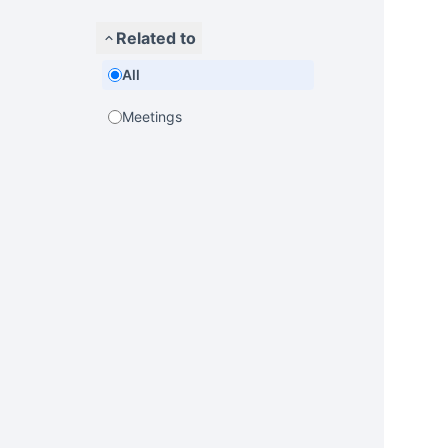
Related to
All
Meetings