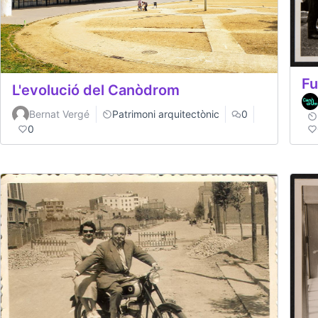
Fu
L'evolució del Canòdrom
Bernat Vergé
Patrimoni arquitectònic
0
0