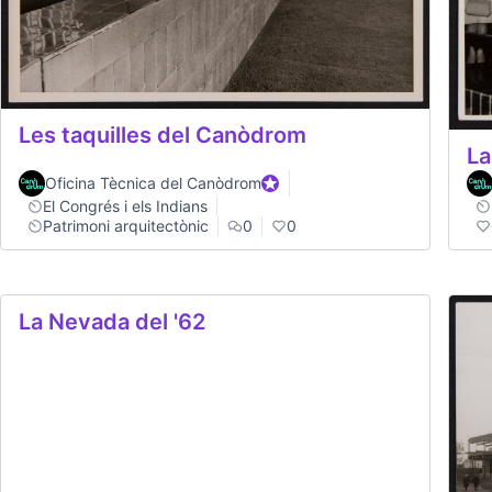
Les taquilles del Canòdrom
La
Oficina Tècnica del Canòdrom
Official participant
El Congrés i els Indians
Patrimoni arquitectònic
0
0
La Nevada del '62