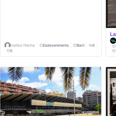
La
Institut l'Alzina
Esdeveniments
Barri
0
0