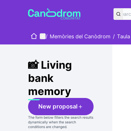
Home
Main menu
/
Memòries del Canòdrom
/
Taula
Skip
The foll
+
−
📸 Living
bank
memory
New proposal
The form below filters the search results
dynamically when the search
conditions are changed.