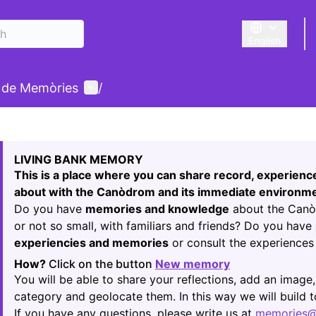
English
Triar la llengu
User menu
 de Memòries
/
 map
24
owing element is a map which presents the items on this p
LIVING BANK MEMORY
This is a place where you can share record, experien
about with the Canòdrom and its immediate environme
Do you have
memories and knowledge
about the Canòd
or not so small, with familiars and friends? Do you have
experiencies and memories
or consult the experiences 
How?
Click on the button
New memory
(Opens in new t
You will be able to share your reflections, add an image,
category and geolocate them. In this way we will build
If you have any questions, please write us at
memories@