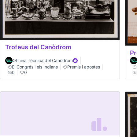
Trofeus del Canòdrom
Pr
Oficina Tècnica del Canòdrom
Official participant
El Congrés i els Indians
Premis i apostes
0
0