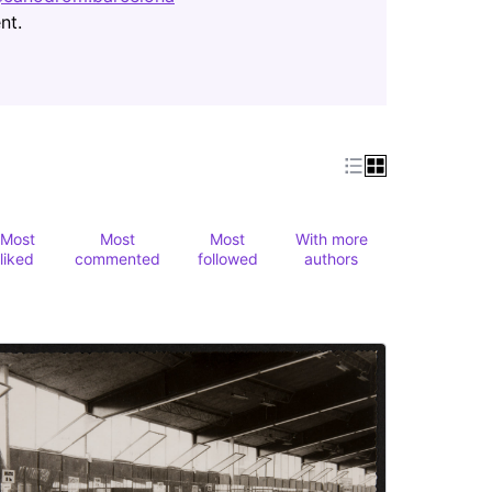
(Opens in new tab)
nt.
Most
Most
Most
With more
liked
commented
followed
authors