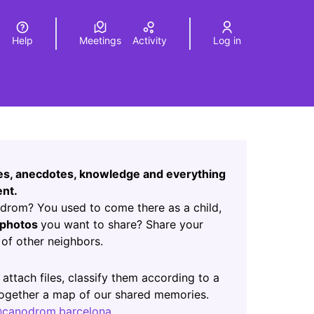
Help
Meetings
Activity
Log in
a
Elegir el idioma
Choose language
Leaflet
|
©
HERE maps
age as map points. The element can be used with a screen r
ces, anecdotes, knowledge and everything
nt.
rom? You used to come there as a child,
photos
you want to share? Share your
of other neighbors.
ab)
 attach files, classify them according to a
 together a map of our shared memories.
canodrom.barcelona