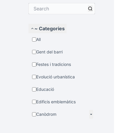
~ Categories
All
Gent del barri
Festes i tradicions
Evolució urbanística
Educació
Edificis emblemàtics
Canòdrom