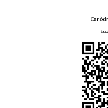
Canòdr
Esca