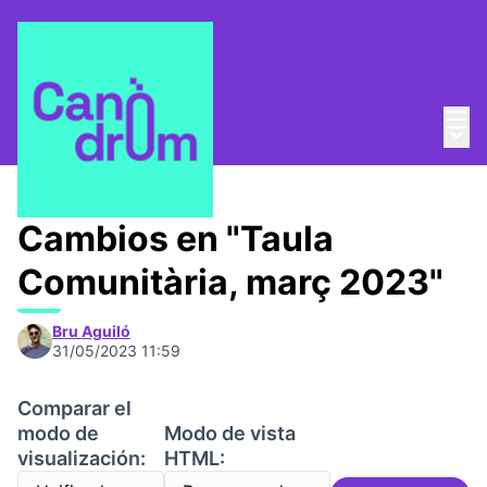
Menú
Entra
Menú 
Mesa Comunitaria
/
📅 Encuentros
Cambios en "Taula
Comunitària, març 2023"
Bru Aguiló
31/05/2023 11:59
Comparar el
modo de
Modo de vista
visualización:
HTML: