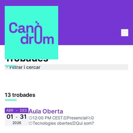
Menú
Entra
Trobades
Trobades
Filtrar i cercar
13 trobades
-
Aula Oberta
ABR
DES
01
31
-
12:00 PM CEST
Presencial
0
2026
Tecnologies obertes
Qui som?