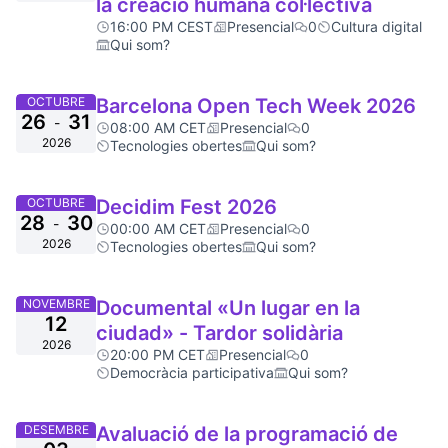
la creació humana col·lectiva
16:00 PM CEST
Presencial
0
Cultura digital
Qui som?
OCTUBRE
Barcelona Open Tech Week 2026
26
31
-
08:00 AM CET
Presencial
0
2026
Tecnologies obertes
Qui som?
OCTUBRE
Decidim Fest 2026
28
30
-
00:00 AM CET
Presencial
0
2026
Tecnologies obertes
Qui som?
NOVEMBRE
Documental «Un lugar en la
12
ciudad» - Tardor solidària
2026
20:00 PM CET
Presencial
0
Democràcia participativa
Qui som?
DESEMBRE
Avaluació de la programació de