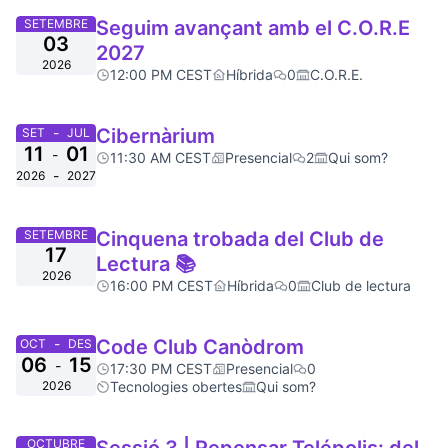
SETEMBRE
Seguim avançant amb el C.O.R.E
03
2027
2026
12:00 PM CEST
Híbrida
0
C.O.R.E.
-
Cibernàrium
SET
JUL
11
01
-
11:30 AM CEST
Presencial
2
Qui som?
-
2026
2027
SETEMBRE
Cinquena trobada del Club de
17
Lectura 📚
2026
16:00 PM CEST
Híbrida
0
Club de lectura
-
Code Club Canòdrom
OCT
DES
06
15
-
17:30 PM CEST
Presencial
0
2026
Tecnologies obertes
Qui som?
OCTUBRE