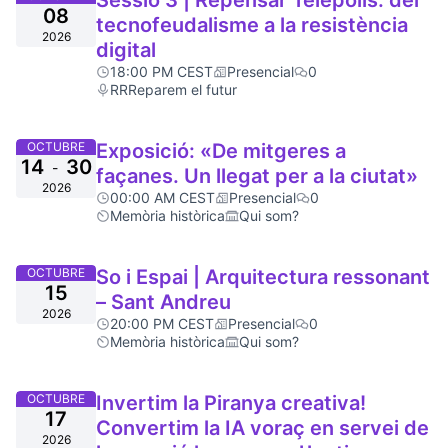
Sessió 3 | Repensar Telépolis: del
08
tecnofeudalisme a la resistència
2026
digital
18:00 PM CEST
Presencial
0
RRReparem el futur
OCTUBRE
Exposició: «De mitgeres a
14
30
-
façanes. Un llegat per a la ciutat»
2026
00:00 AM CEST
Presencial
0
Memòria històrica
Qui som?
OCTUBRE
So i Espai | Arquitectura ressonant
15
– Sant Andreu
2026
20:00 PM CEST
Presencial
0
Memòria històrica
Qui som?
OCTUBRE
Invertim la Piranya creativa!
17
Convertim la IA voraç en servei de
2026