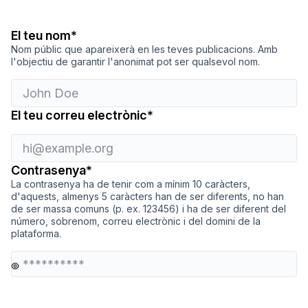
hi@example.org
Obligatori
El teu nom
*
Nom públic que apareixerà en les teves publicacions. Amb
l'objectiu de garantir l'anonimat pot ser qualsevol nom.
Obligatori
El teu correu electrònic
*
Obligatori
Contrasenya
*
La contrasenya ha de tenir com a mínim 10 caràcters,
d'aquests, almenys 5 caràcters han de ser diferents, no han
de ser massa comuns (p. ex. 123456) i ha de ser diferent del
número, sobrenom, correu electrònic i del domini de la
plataforma.
La