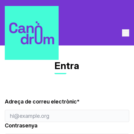
Men
Entra
Entra
Obligatori
Adreça de correu electrònic
*
Contrasenya
La