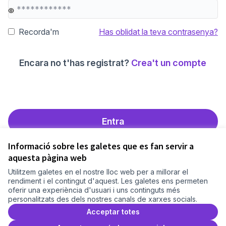
Recorda'm
Has oblidat la teva contrasenya?
Encara no t'has registrat?
Crea't un compte
Entra
Informació sobre les galetes que es fan servir a
aquesta pàgina web
Utilitzem galetes en el nostre lloc web per a millorar el
Termes i condicions d'ús
rendiment i el contingut d'aquest. Les galetes ens permeten
Configuració de les galetes
oferir una experiència d'usuari i uns continguts més
Comunitat Canòdrom a Facebook
(Link externo)
Comunitat Canòdrom a Instagram
(Link externo)
Comunitat Canòdrom a YouTube
(Link externo)
Català
personalitzats des dels nostres canals de xarxes socials.
Triar la llengua
Elegir el idioma
Choose language
Acceptar totes