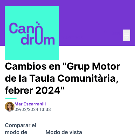
Menú
Entra
Menú 
Mesa Comunitaria
/
📅 Encuentros
Cambios en "Grup Motor
de la Taula Comunitària,
febrer 2024"
Mar Escarrabill
09/02/2024 13:33
Comparar el
modo de
Modo de vista