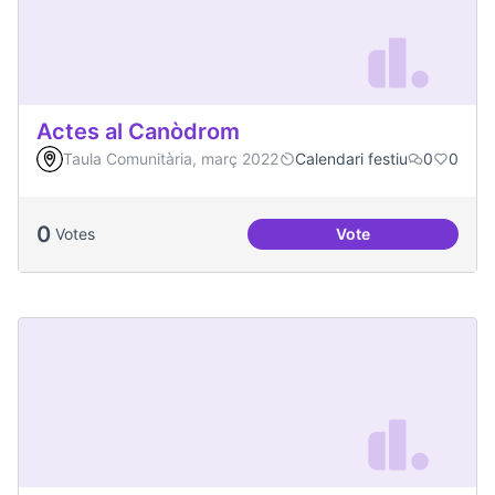
Actes al Canòdrom
Taula Comunitària, març 2022
Calendari festiu
0
0
0
Votes
Vote
Actes al Canòdrom