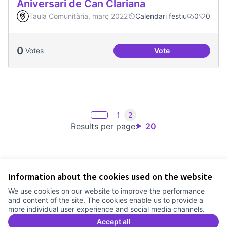
Aniversari de Can Clariana
Taula Comunitària, març 2022
Calendari festiu
0
0
0
Votes
Vote
Aniversari de Can 
1
2
Results per page:
20
Information about the cookies used on the website
Terms of Service
We use cookies on our website to improve the performance
Cookie settings
and content of the site. The cookies enable us to provide a
Comunitat Canòdrom at Facebook
(External link)
Comunitat Canòdrom at Instagram
(External link)
Comunitat Canòdrom at YouTube
(External link)
English
more individual user experience and social media channels.
Triar la llengua
Elegir el idioma
Choose language
Accept all