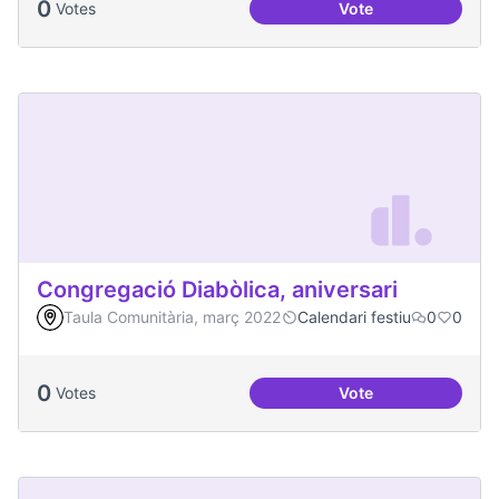
0
Votes
Vote
Plaça del Canòdro
Congregació Diabòlica, aniversari
Taula Comunitària, març 2022
Calendari festiu
0
0
0
Votes
Vote
Congregació Diabòl