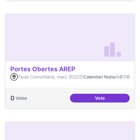
Portes Obertes AREP
Taula Comunitària, març 2022
Calendari festiu
0
0
0
Votes
Vote
Portes Obertes AR