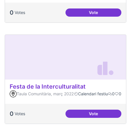
0
Votes
Vote
Més voluntariat
Festa de la Interculturalitat
Taula Comunitària, març 2022
Calendari festiu
0
0
0
Votes
Vote
Festa de la Intercul