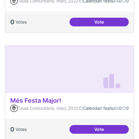
Taula Comunitària, març 2022
Calendari festiu
0
0
0
Votes
Vote
Dinàmiques partici
Més Festa Major!
Taula Comunitària, març 2022
Calendari festiu
0
0
0
Votes
Vote
Més Festa Major!