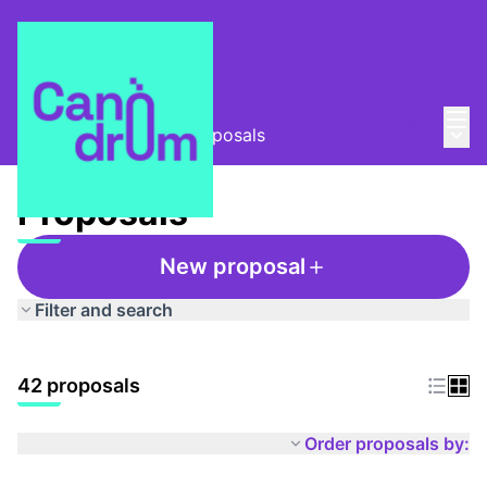
Mai
Log in
Main
Taula Comunitària
/
Proposals
Proposals
New proposal
Filter and search
42 proposals
Order proposals by: