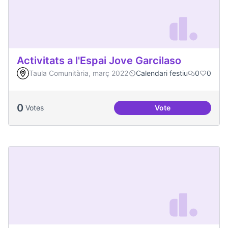
Activitats a l'Espai Jove Garcilaso
Taula Comunitària, març 2022
Calendari festiu
0
0
0
Votes
Vote
Activitats a l'Espa