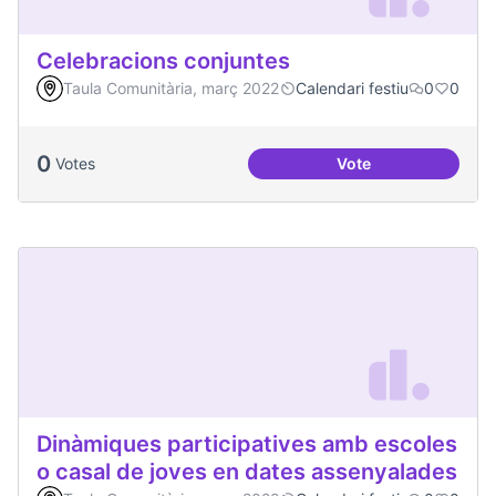
Celebracions conjuntes
Taula Comunitària, març 2022
Calendari festiu
0
0
0
Votes
Vote
Celebracions conj
Dinàmiques participatives amb escoles
o casal de joves en dates assenyalades