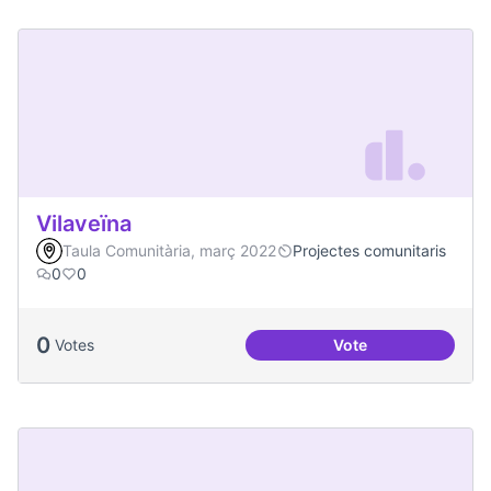
Vilaveïna
Taula Comunitària, març 2022
Projectes comunitaris
0
0
0
Votes
Vote
Vilaveïna