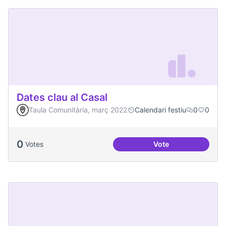
Dates clau al Casal
Taula Comunitària, març 2022
Calendari festiu
0
0
0
Votes
Vote
Dates clau al Casal