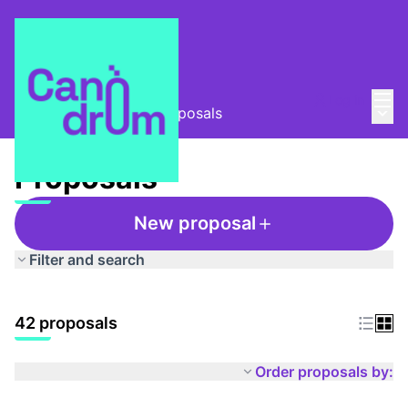
Mai
Log in
Main
Taula Comunitària
/
Proposals
Proposals
New proposal
Filter and search
42 proposals
Order proposals by: