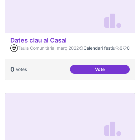
Dates clau al Casal
Taula Comunitària, març 2022
Calendari festiu
0
0
0
Votes
Vote
Dates clau al Casal