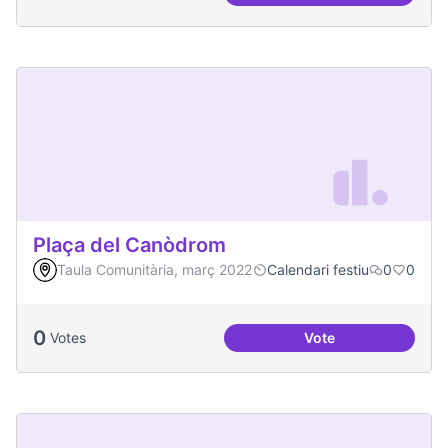
Plaça del Canòdrom
Taula Comunitària, març 2022
Calendari festiu
0
0
0
Votes
Vote
Plaça del Canòdro