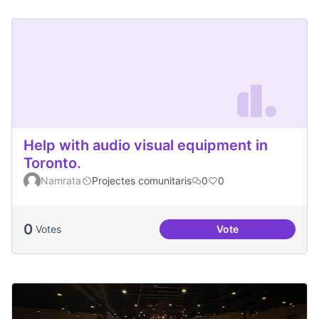
Help with audio visual equipment in
Toronto.
Namrata
Projectes comunitaris
0
0
0
Votes
Vote
Help with audio vi