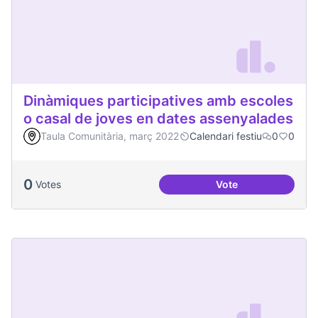
Dinàmiques participatives amb escoles
o casal de joves en dates assenyalades
Taula Comunitària, març 2022
Calendari festiu
0
0
0
Votes
Vote
Dinàmiques partici