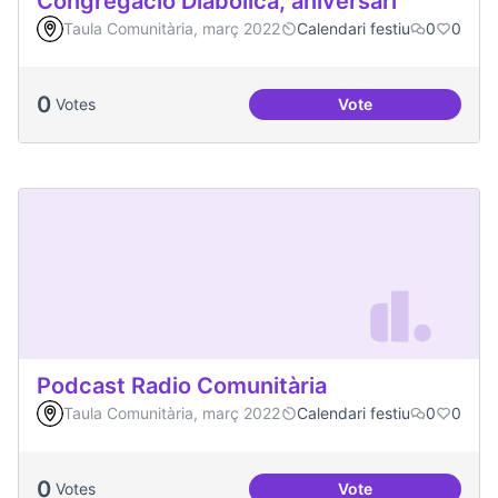
Congregació Diabòlica, aniversari
Taula Comunitària, març 2022
Calendari festiu
0
0
0
Votes
Vote
Congregació Diabòl
Podcast Radio Comunitària
Taula Comunitària, març 2022
Calendari festiu
0
0
0
Votes
Vote
Podcast Radio Com