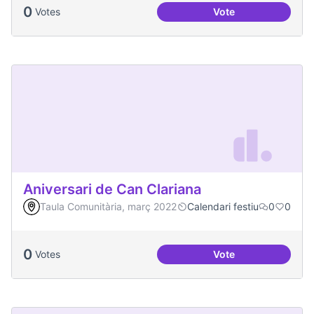
0
Votes
Vote
Més Festa Major!
Aniversari de Can Clariana
Taula Comunitària, març 2022
Calendari festiu
0
0
0
Votes
Vote
Aniversari de Can 