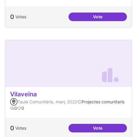
0
Votes
Vote
Actes al Canòdrom
Vilaveïna
Taula Comunitària, març 2022
Projectes comunitaris
0
0
0
Votes
Vote
Vilaveïna