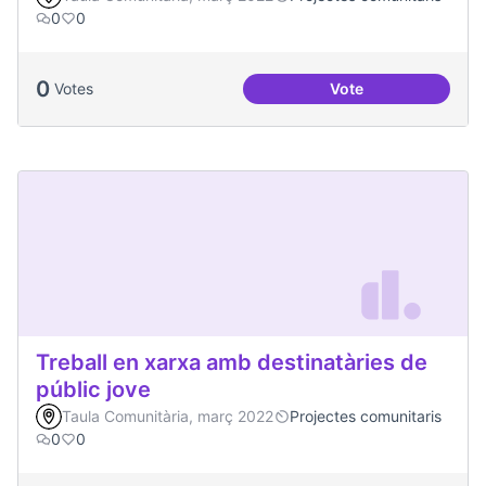
0
0
0
Votes
Vote
Espai Jove
Treball en xarxa amb destinatàries de
públic jove
Taula Comunitària, març 2022
Projectes comunitaris
0
0