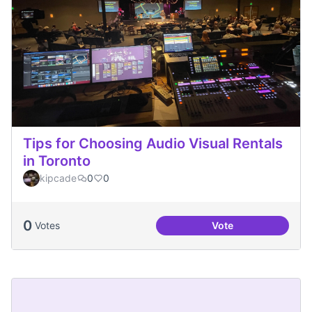
Tips for Choosing Audio Visual Rentals
in Toronto
kipcade
0
0
0
Votes
Vote
Tips for Choosing 