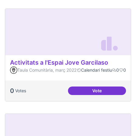
Activitats a l'Espai Jove Garcilaso
Taula Comunitària, març 2022
Calendari festiu
0
0
0
Votes
Vote
Activitats a l'Espa