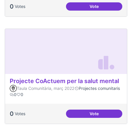
0
Votes
Vote
Treball en xarxa am
Projecte CoActuem per la salut mental
Taula Comunitària, març 2022
Projectes comunitaris
0
0
0
Votes
Vote
Projecte CoActuem 