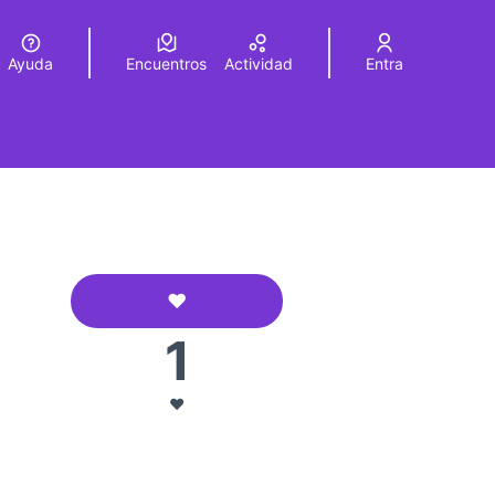
Ayuda
Encuentros
Actividad
Entra
legir el idioma
Choose language
❤️
AFA La Morera
1
roles de recursos
❤️