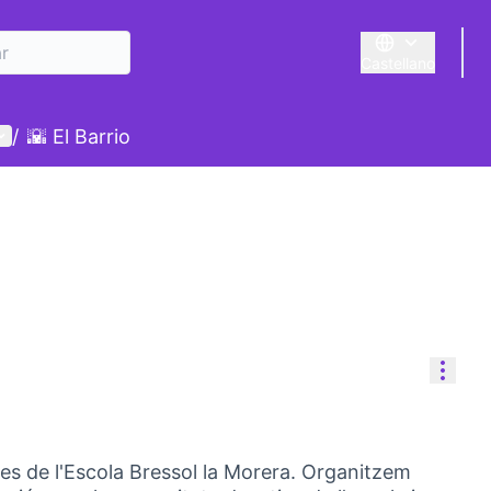
Castellano
Triar la llengua
E
enú de usuario
/
🌇 El Barrio
Cont
es de l'Escola Bressol la Morera. Organitzem