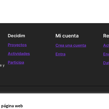
Mi cuenta
Re
Decidim
Proyectos
Crea una cuenta
Ac
Actividades
Entra
En
Participa
Da
e y
ies
la página web