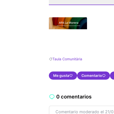
(Abrir en una pestaña nueva)
Taula Comunitària
Resultados al filtrar por: Taula Comunit
Me gusta
Comentario
0 comentarios
Comentario moderado el 21/0