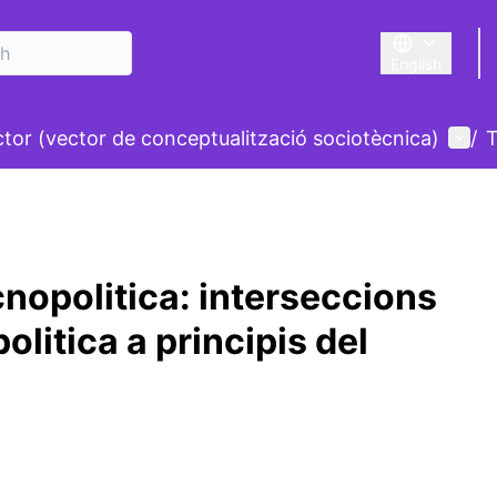
English
Triar la llengu
nu
User
ctor (vector de conceptualització sociotècnica)
/
T
nopolitica: interseccions
olitica a principis del