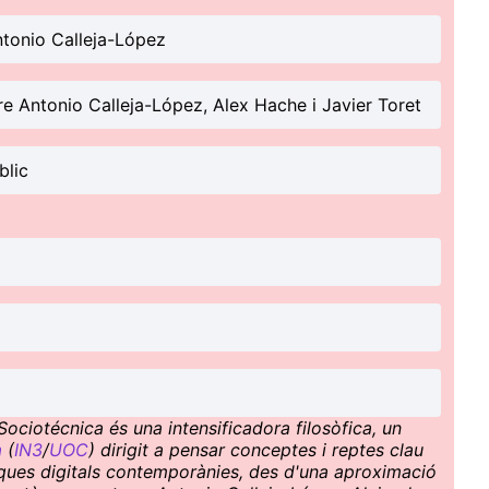
ntonio Calleja-López
re Antonio Calleja-López, Alex Hache i Javier Toret
blic
ociotécnica és una intensificadora filosòfica, un
a
(
IN3
/
UOC
) dirigit a pensar conceptes i reptes clau
ítiques digitals contemporànies, des d'una aproximació