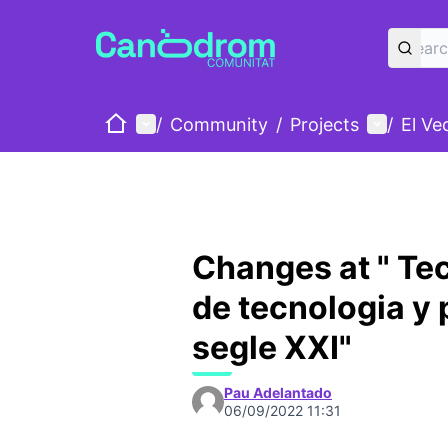
Home
Main menu
User me
/
Community
/
Projects
/
El Ve
Changes at " Tec
de tecnologia y p
segle XXI"
Pau Adelantado
06/09/2022 11:31