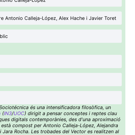
ntonio Calleja-López
re Antonio Calleja-López, Alex Hache i Javier Toret
blic
ociotécnica és una intensificadora filosòfica, un
a
(
IN3
/
UOC
) dirigit a pensar conceptes i reptes clau
ítiques digitals contemporànies, des d'una aproximació
ctiu està compost per Antonio Calleja-López, Alejandra
i Jara Rocha. Les trobades del Vector es realitzen al