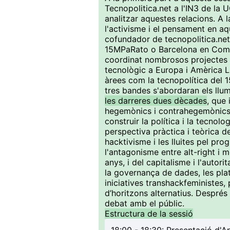
Tecnopolitica.net a l'IN3 de la
analitzar aquestes relacions. A 
l'activisme i el pensament en aq
cofundador de tecnopolitica.net,
15MPaRato o Barcelona en Comú,
coordinat nombrosos projectes 
tecnològic a Europa i Amèrica L
àrees com la tecnopolítica del 1
tres bandes s'abordaran els llu
les darreres dues dècades
, que 
hegemònics i contrahegemònics, 
construir la política i la tecnol
perspectiva pràctica i teòrica d
hacktivisme i les lluites pel pro
l'antagonisme entre alt-right i
anys, i del capitalisme i l'autor
la governança de dades, les plataf
iniciatives transhackfeministe
d’horitzons alternatius. Després 
debat amb el públic.
Estructura de la sessió