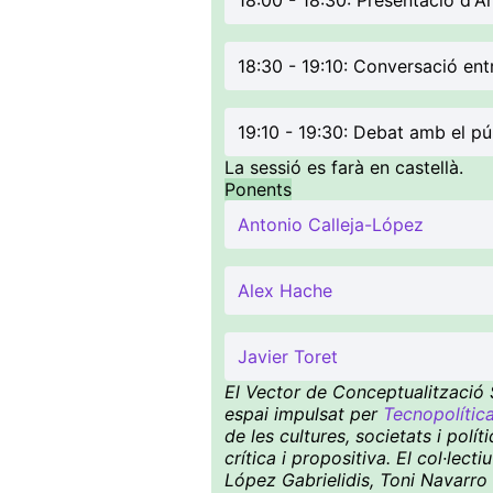
18:00 - 18:30: Presentació d'A
18:30 - 19:10: Conversació ent
19:10 - 19:30: Debat amb el pú
La sessió es farà en castellà.
Ponents
Antonio Calleja-López
Alex Hache
Javier Toret
El Vector de Conceptualització S
espai impulsat per
Tecnopolític
de les cultures, societats i pol
crítica i propositiva. El col·le
López Gabrielidis, Toni Navarro 