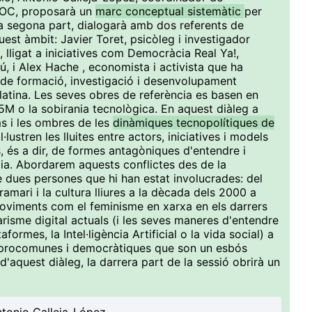
 UOC, proposarà un
marc conceptual sistemàtic
per
la segona part, dialogarà amb dos referents de
uest àmbit: Javier Toret, psicòleg i investigador
 lligat a iniciatives com Democràcia Real Ya!,
 i Alex Hache , economista i activista que ha
de formació, investigació i desenvolupament
latina. Les seves obres de referència es basen en
5M o la sobirania tecnològica. En aquest diàleg a
ms i les ombres de les
dinàmiques tecnopolítiques de
il·lustren les lluites entre actors, iniciatives i models
és a dir, de formes antagòniques d'entendre i
ogia. Abordarem aquests conflictes des de la
e dues persones que hi han estat involucrades: del
gramari i la cultura lliures a la dècada dels 2000 a
 moviments com el feminisme en xarxa en els darrers
itarisme digital actuals (i les seves maneres d'entendre
ormes, la Intel·ligència Artificial o la vida social) a
s, procomunes i democràtiques que son un esbós
d'aquest diàleg, la darrera part de la sessió obrirà un