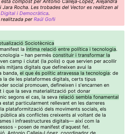
ctiu està compost per Antonio Calleja-López, Alejandra
i Jara Rocha. Les trobades del Vector es realitzen al
Digital i Democràtica
.
 realitzada per
Raúl Goñi
tualizació Sociotècnica
 manifest la
íntima relació entre política i tecnologia
.
tecnologia – han permès
constituir i transformar la
aven camp i ciutat (la
polis
) o que servien per acollir
ls mitjans digitals que defineixen avui la
va banda,
el que és polític atravessa la tecnologia
: de
 la de les plataformes digitals, certs tipus
poder social promouen, defineixen i s'encarnen en
t i que la seva materialització pot donar
cnic segons el cas, la seva
relació sembla fonamental
a estat particularment rellevant en les darreres
a plataformització dels moviments socials, els
a pública als conflictes creixents al voltant de la
mes i infraestructures digitals— així com la
essos - posen de manifest d'aquest fet.
sió, Antonio Calleja-López, coordinador de