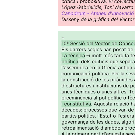
crítica i propositiva. El col·le
López Gabrielidis, Toni Navarro 
Canòdrom - Ateneu d'Innovació 
Disseny de la gràfica del Vector
+
10ª Sessió del Vector de Concep
Els darrers segles han posat de
La tècnica
–i molt més tard la 
política
, dels edificis que separ
l'assemblea en la Grecia antiga a
comunicació política. Per la se
la construcció de les piràmides a
d'estructures i institucions de 
unes tècniques o unes altres. To
preeminència al pol polític o tè
i constitutiva
. Aquesta relació h
dècades: processos que van de l
partits polítics, l'Estat o l'esfer
governança de les dades, algoris
retroalimentació d'ambdós proc
A la primera part d'aquesta ses