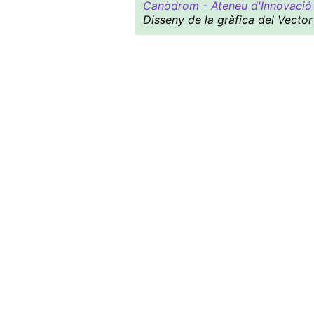
Canòdrom - Ateneu d'Innovació 
Disseny de la gràfica del Vector