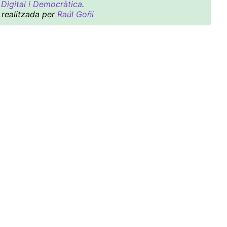
Digital i Democràtica
.
 realitzada per
Raúl Goñi