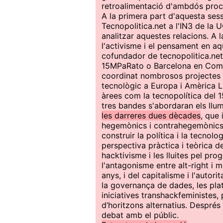
retroalimentació d'ambdós proc
A la primera part d'aquesta ses
Tecnopolitica.net a l'IN3 de la
analitzar aquestes relacions. A 
l'activisme i el pensament en aq
cofundador de tecnopolitica.net,
15MPaRato o Barcelona en Comú,
coordinat nombrosos projectes 
tecnològic a Europa i Amèrica L
àrees com la tecnopolítica del 1
tres bandes s'abordaran els llu
les darreres dues dècades
, que 
hegemònics i contrahegemònics, 
construir la política i la tecnol
perspectiva pràctica i teòrica d
hacktivisme i les lluites pel pro
l'antagonisme entre alt-right i
anys, i del capitalisme i l'autor
la governança de dades, les plataf
iniciatives transhackfeministe
d’horitzons alternatius. Després 
debat amb el públic.