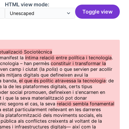
HTML view mode:
Toggle view
tualizació Sociotècnica
 manifest la
íntima relació entre política i tecnologia
.
tecnologia – han permès
constituir i transformar la
aven camp i ciutat (la
polis
) o que servien per acollir
ls mitjans digitals que defineixen avui la
va banda,
el que és polític atravessa la tecnologia
: de
 la de les plataformes digitals, certs tipus
poder social promouen, defineixen i s'encarnen en
t i que la seva materialització pot donar
cnic segons el cas, la seva
relació sembla fonamental
a estat particularment rellevant en les darreres
a plataformització dels moviments socials, els
a pública als conflictes creixents al voltant de la
mes i infraestructures digitals— així com la