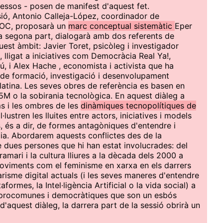
essos - posen de manifest d'aquest fet.
sió, Antonio Calleja-López, coordinador de
 UOC, proposarà un
marc conceptual sistemàtic
Eper
la segona part, dialogarà amb dos referents de
uest àmbit: Javier Toret, psicòleg i investigador
 lligat a iniciatives com Democràcia Real Ya!,
 i Alex Hache , economista i activista que ha
de formació, investigació i desenvolupament
latina. Les seves obres de referència es basen en
5M o la sobirania tecnològica. En aquest diàleg a
ms i les ombres de les
dinàmiques tecnopolítiques de
il·lustren les lluites entre actors, iniciatives i models
és a dir, de formes antagòniques d'entendre i
ogia. Abordarem aquests conflictes des de la
e dues persones que hi han estat involucrades: del
gramari i la cultura lliures a la dècada dels 2000 a
 moviments com el feminisme en xarxa en els darrers
itarisme digital actuals (i les seves maneres d'entendre
ormes, la Intel·ligència Artificial o la vida social) a
s, procomunes i democràtiques que son un esbós
d'aquest diàleg, la darrera part de la sessió obrirà un