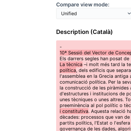
Compare view mode:
Description (Català)
-
10ª Sessió del Vector de Concep
Els darrers segles han posat de
La tècnica
–i molt més tard la 
política
, dels edificis que separ
l'assemblea en la Grecia antiga a
comunicació política. Per la se
la construcció de les piràmides a
d'estructures i institucions de 
unes tècniques o unes altres. To
preeminència al pol polític o tè
i constitutiva
. Aquesta relació h
dècades: processos que van de l
partits polítics, l'Estat o l'esfer
governança de les dades, algoris