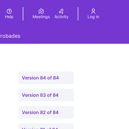
Help
Meetings
Activity
Log in
a
Elegir el idioma
Choose language
 menu
robades
Version 84 of 84
Version 83 of 84
Version 82 of 84