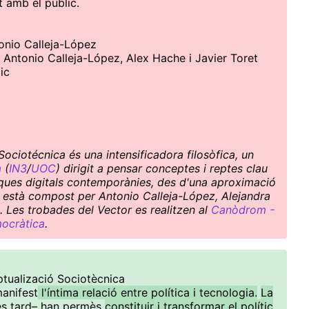
t amb el públic.
tonio Calleja-López
e Antonio Calleja-López, Alex Hache i Javier Toret
ic
ociotécnica és una intensificadora filosòfica, un
a
(
IN3
/
UOC
) dirigit a pensar conceptes i reptes clau
ítiques digitals contemporànies, des d'una aproximació
ctiu està compost per Antonio Calleja-López, Alejandra
. Les trobades del Vector es realitzen al
Canòdrom -
mocràtica
.
tualizació Sociotècnica
manifest
l'íntima relació entre política i tecnologia.
La
és tard– han permès
constituir i transformar el polític