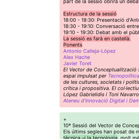
part de la sessió obrirà un deba
Estructura de la sessió
18:00 - 18:30: Presentació d'An
18:30 - 19:10: Conversació entr
19:10 - 19:30: Debat amb el públ
La sessió es farà en castellà.
Ponents
Antonio Calleja-López
Alex Hache
Javier Toret
El Vector de Conceptualització S
espai impulsat per
Tecnopolític
de les cultures, societats i pol
crítica i propositiva. El col·le
López Gabrielidis i Toni Navarro
Ateneu d'Innovació Digital i De
+
10ª Sessió del Vector de Concep
Els últims segles han posat de 
tècnica –i la tecnologia
, molt m