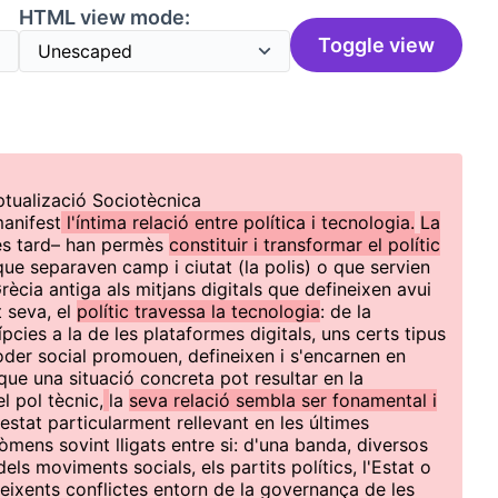
HTML view mode:
Toggle view
tualizació Sociotècnica
manifest
l'íntima relació entre política i tecnologia.
La
és tard– han permès
constituir i transformar el polític
 que separaven camp i ciutat (la polis) o que servien
Grècia antiga als mitjans digitals que defineixen avui
t seva, el
polític travessa la tecnologia
: de la
pcies a la de les plataformes digitals, uns certs tipus
poder social promouen, defineixen i s'encarnen en
que una situació concreta pot resultar en la
l pol tècnic,
la
seva relació sembla ser fonamental i
estat particularment rellevant en les últimes
mens sovint lligats entre si: d'una banda, diversos
ls moviments socials, els partits polítics, l'Estat o
 creixents conflictes entorn de la governança de les