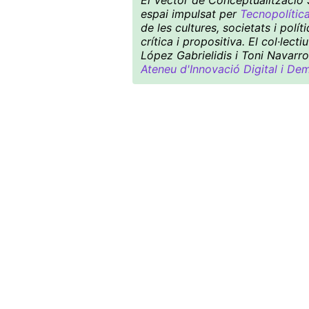
El Vector de Conceptualització S
espai impulsat per
Tecnopolític
de les cultures, societats i pol
crítica i propositiva. El col·le
López Gabrielidis i Toni Navarro
Ateneu d'Innovació Digital i De