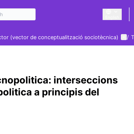
English
Triar la llengu
nu
User
ctor (vector de conceptualització sociotècnica)
/
T
nopolitica: interseccions
olitica a principis del