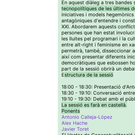
En aquest diàleg a tres bandes 
tecnopolítiques de les últimes 
iniciatives i models hegemònics 
antagòniques d'entendre i constru
XXI. Abordarem aquests conflict
persones que han estat involucra
les lluites pel programari i la c
entre alt-right i feminisme en x
permetrà, també, disseccionar al
així com presentar diferents ini
democràtiques que esbossen hori
part de la sessió obrirà un deba
E
structura de la sessió
18:00 - 18:30: Presentació d'An
18:30 - 19:10: Conversació entr
19:10 - 19:30: Debat amb el públ
La sessió es farà en castellà.
Ponents
Antonio Calleja-López
Alex Hache
Javier Toret