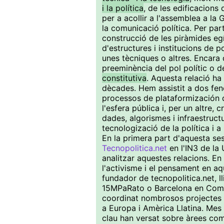
i la política
, de les edificacions
per a acollir a l'assemblea a la 
la comunicació política. Per par
construcció de les piràmides egí
d'estructures i institucions de 
unes tècniques o altres. Encara 
preeminència del pol polític o de
constitutiva
. Aquesta relació ha 
dècades. Hem assistit a dos fenò
processos de plataformización de
l'esfera pública i, per un altre,
dades, algorismes i infraestructu
tecnologizació de la política i a
En la primera part d'aquesta se
Tecnopolitica.net
en l'IN3 de la
analitzar aquestes relacions. En
l'activisme i el pensament en a
fundador de tecnopolitica.net, l
15MPaRato o Barcelona en Com
coordinat nombrosos projectes 
a Europa i Amèrica Llatina. Mes 
clau han versat sobre àrees co