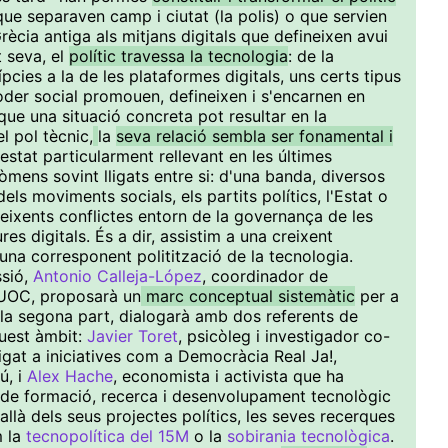
 que separaven camp i ciutat (la polis) o que servien
Grècia antiga als mitjans digitals que defineixen avui
t seva, el
polític travessa la tecnologia
: de la
pcies a la de les plataformes digitals, uns certs tipus
poder social promouen, defineixen i s'encarnen en
que una situació concreta pot resultar en la
l pol tècnic,
la
seva relació sembla ser fonamental i
estat particularment rellevant en les últimes
mens sovint lligats entre si: d'una banda, diversos
ls moviments socials, els partits polítics, l'Estat o
 creixents conflictes entorn de la governança de les
res digitals. És a dir, assistim a una creixent
 una corresponent politització de la tecnologia.
ssió,
Antonio Calleja-López
, coordinador de
 UOC, proposarà un
marc conceptual sistemàtic
per a
 la segona part, dialogarà amb dos referents de
quest àmbit:
Javier Toret
, psicòleg i investigador co-
ligat a iniciatives com a Democràcia Real Ja!,
ú, i
Alex Hache
, economista i activista que ha
de formació, recerca i desenvolupament tecnològic
allà dels seus projectes polítics, les seves recerques
m la
tecnopolítica del 15M
o la
sobirania tecnològica
.