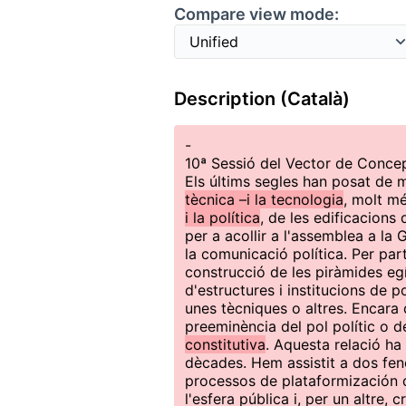
Compare view mode:
Description (Català)
-
10ª Sessió del Vector de Concep
Els últims segles han posat de 
tècnica –i la tecnologia
, molt m
i la política
, de les edificacions
per a acollir a l'assemblea a la 
la comunicació política. Per par
construcció de les piràmides egí
d'estructures i institucions de 
unes tècniques o altres. Encara 
preeminència del pol polític o de
constitutiva
. Aquesta relació ha 
dècades. Hem assistit a dos fenò
processos de plataformización de
l'esfera pública i, per un altre,