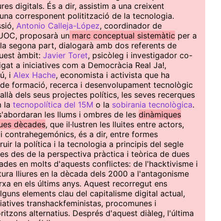
res digitals. És a dir, assistim a una creixent
 una corresponent politització de la tecnologia.
ssió,
Antonio Calleja-López
, coordinador de
 UOC, proposarà un
marc conceptual sistemàtic
per a
 la segona part, dialogarà amb dos referents de
quest àmbit:
Javier Toret
, psicòleg i investigador co-
ligat a iniciatives com a Democràcia Real Ja!,
ú, i
Alex Hache
, economista i activista que ha
de formació, recerca i desenvolupament tecnològic
allà dels seus projectes polítics, les seves recerques
m la
tecnopolítica del 15M
o la
sobirania tecnològica
.
s'abordaran les llums i ombres de les
dinàmiques
dues dècades
, que il·lustren les lluites entre actors,
i contrahegemónics, és a dir, entre formes
ir la política i la tecnologia a principis del segle
es des de la perspectiva pràctica i teòrica de dues
des en molts d'aquests conflictes: de l'hacktivisme i
ultura lliures en la dècada dels 2000 a l'antagonisme
arxa en els últims anys. Aquest recorregut ens
guns elements clau del capitalisme digital actual,
ciatives transhackfeministas, procomunes i
tzons alternatius. Després d'aquest diàleg, l'última