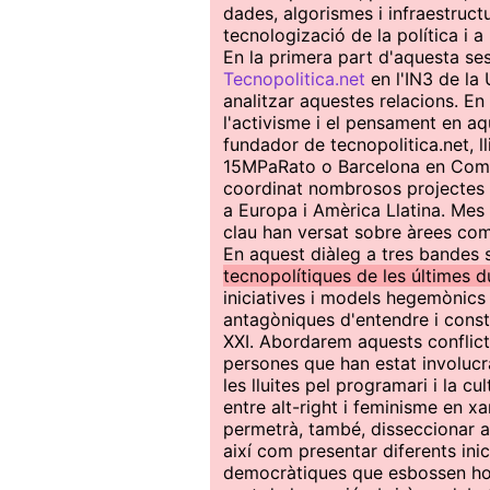
dades, algorismes i infraestructu
tecnologizació de la política i a
En la primera part d'aquesta se
Tecnopolitica.net
en l'IN3 de la
analitzar aquestes relacions. En
l'activisme i el pensament en a
fundador de tecnopolitica.net, l
15MPaRato o Barcelona en Com
coordinat nombrosos projectes 
a Europa i Amèrica Llatina. Mes 
clau han versat sobre àrees co
En aquest diàleg a tres bandes 
tecnopolítiques de les últimes 
iniciatives i models hegemònics 
antagòniques d'entendre i constru
XXI. Abordarem aquests conflict
persones que han estat involucra
les lluites pel programari i la c
entre alt-right i feminisme en x
permetrà, també, disseccionar al
així com presentar diferents ini
democràtiques que esbossen hori