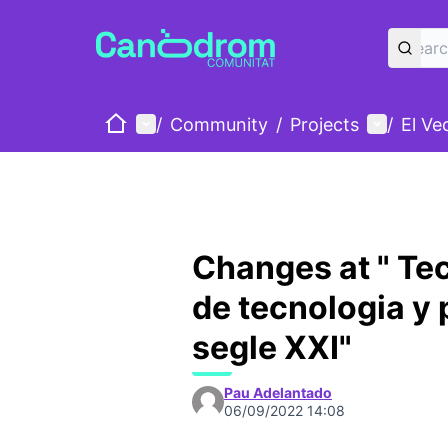
Home
Main menu
User me
/
Community
/
Projects
/
El Ve
Changes at " Tec
de tecnologia y p
segle XXI"
Pau Adelantado
06/09/2022 14:08