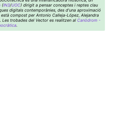
ociotécnica és una intensificadora filosòfica, un
a
(
IN3
/
UOC
) dirigit a pensar conceptes i reptes clau
ítiques digitals contemporànies, des d'una aproximació
ctiu està compost per Antonio Calleja-López, Alejandra
. Les trobades del Vector es realitzen al
Canòdrom -
mocràtica
.