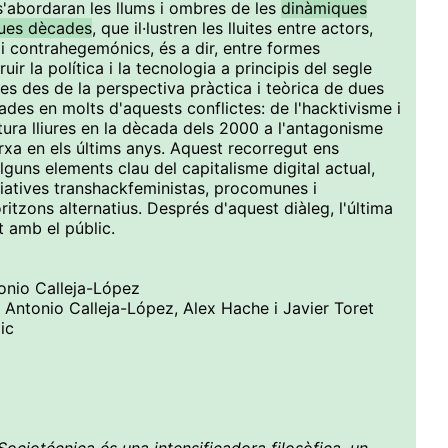
s'abordaran les llums i ombres de les
dinàmiques
dues dècades
, que il·lustren les lluites entre actors,
i contrahegemónics, és a dir, entre formes
ir la política i la tecnologia a principis del segle
es des de la perspectiva pràctica i teòrica de dues
des en molts d'aquests conflictes: de l'hacktivisme i
ultura lliures en la dècada dels 2000 a l'antagonisme
arxa en els últims anys. Aquest recorregut ens
guns elements clau del capitalisme digital actual,
ciatives transhackfeministas, procomunes i
tzons alternatius. Després d'aquest diàleg, l'última
t amb el públic.
tonio Calleja-López
e Antonio Calleja-López, Alex Hache i Javier Toret
ic