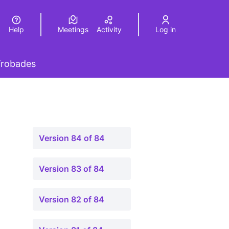
Help
Meetings
Activity
Log in
a
Elegir el idioma
Choose language
 menu
robades
Version 84 of 84
Version 83 of 84
Version 82 of 84