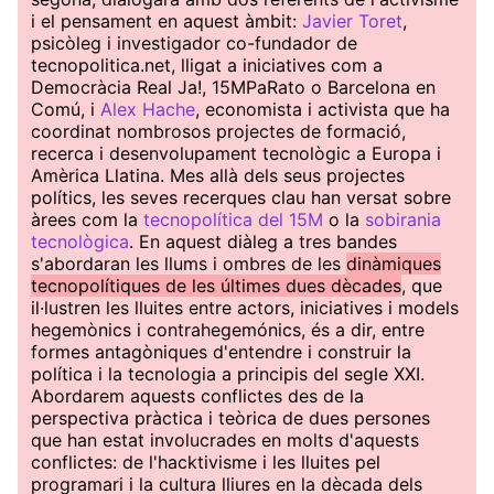
i el pensament en aquest àmbit:
Javier Toret
,
psicòleg i investigador co-fundador de
tecnopolitica.net, lligat a iniciatives com a
Democràcia Real Ja!, 15MPaRato o Barcelona en
Comú, i
Alex Hache
, economista i activista que ha
coordinat nombrosos projectes de formació,
recerca i desenvolupament tecnològic a Europa i
Amèrica Llatina. Mes allà dels seus projectes
polítics, les seves recerques clau han versat sobre
àrees com la
tecnopolítica del 15M
o la
sobirania
tecnològica
. En aquest diàleg a tres bandes
s'abordaran les llums i ombres de les
dinàmiques
tecnopolítiques de les últimes dues dècades
, que
il·lustren les lluites entre actors, iniciatives i models
hegemònics i contrahegemónics, és a dir, entre
formes antagòniques d'entendre i construir la
política i la tecnologia a principis del segle XXI.
Abordarem aquests conflictes des de la
perspectiva pràctica i teòrica de dues persones
que han estat involucrades en molts d'aquests
conflictes: de l'hacktivisme i les lluites pel
programari i la cultura lliures en la dècada dels