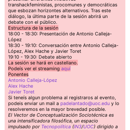
transhackfeministas, procomunes y democráticas
que esbozan horizontes alternativos. Tras este
diálogo, la última parte de la sesión abrirá un
debate con el público.
Estructura de la sesión
18:00 - 18:30: Presentación de Antonio Calleja-
López
18:30 - 19:10: Conversación entre Antonio Calleja-
López, Alex Hache y Javier Toret
19:10 - 19:30: Debate abierto
La sesión se hará en castellano.
Podeís ver el streaming
aquí
Ponentes
Antonio Calleja-López
Alex Hache
Javier Toret
Si teneís algun problema al registraros al evento,
podeis enviar un mail a
padelantado@uoc.edu
y lo
resolveremos en la mayor brevedad posible.
El Vector de Conceptualización Sociotécnica es
una intensificadora filosófica, un espacio
impulsado por
Tecnopolítica
(
IN3
/
UOC
) dirigido a