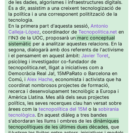
de les dades, algorismes i infraestructures digitals.
És a dir, assistim a una creixent tecnologizació de
la política i a una corresponent politització de la
tecnologia.
En la primera part d'aquesta sessió,
Antonio
Calleja-López
, coordinador de
Tecnopolitica.net
en
l'IN3 de la UOC, proposarà un
marc conceptual
sistemàtic
per a analitzar aquestes relacions. En la
segona, dialogarà amb dos referents de l'activisme
i el pensament en aquest àmbit:
Javier Toret
,
psicòleg i investigador co-fundador de
tecnopolitica.net, lligat a iniciatives com a
Democràcia Real Ja!, 15MPaRato o Barcelona en
Comú, i
Alex Hache
, economista i activista que ha
coordinat nombrosos projectes de formació,
recerca i desenvolupament tecnològic a Europa i
Amèrica Llatina. Mes allà dels seus projectes
polítics, les seves recerques clau han versat sobre
àrees com la
tecnopolítica del 15M
o la
sobirania
tecnològica
. En aquest diàleg a tres bandes
s'abordaran les llums i ombres de les
dinàmiques
tecnopolítiques de les últimes dues dècades
, que
il·lustren les lluites entre actors, iniciatives i models