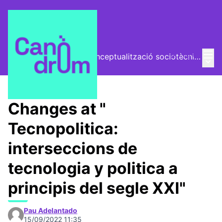
Mai
Log in
El Vector (vector de conceptualització sociotècnica)
Main
/
Trobades
Changes at "
Tecnopolitica:
interseccions de
tecnologia y politica a
principis del segle XXI"
Pau Adelantado
15/09/2022 11:35