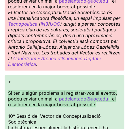
podeu enviar un mail a
padelantado@uoc.edu
i el
resoldrem en la major brevetat possible.
El Vector de Conceptualització Sociotécnica és
una intensificadora filosòfica, un espai impulsat per
Tecnopolítica
(
IN3
/
UOC
) dirigit a pensar conceptes
i reptes clau de les cultures, societats i polítiques
digitals contemporànies, des d'una aproximació
crítica i propositiva. El col·lectiu està compost per
Antonio Calleja-López, Alejandra López Gabrielidis
i Toni Navarro. Les trobades del Vector es realitzen
al
Canòdrom - Ateneu d'Innovació Digital i
Democràtica
.
+
Si teniu algún problema al registrar-vos al evento,
podeu enviar un mail a
padelantado@uoc.edu
i el
resoldrem en la major brevetat possible.
10ª Sessió del Vector de Conceptualizació
Sociotècnica
La història, especialment la història recent, ha