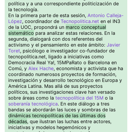
política y a una correspondiente politicización de
la tecnología.
En la primera parte de esta sesión,
Antonio Calleja-
López
, coordinador de
Tecnopolitica.net
en el IN3
de la UOC, propondrá un
marco conceptual
sistemático
para analizar estas relaciones. En la
segunda, dialogará con dos referentes del
activismo y el pensamiento en este ámbito:
Javier
Toret
, psicólogo e investigador co-fundador de
tecnopolitica.net, ligado a iniciativas como
Democracia Real Ya!, 15MPaRato o Barcelona en
Comú, y
Alex Hache
, economista y activista que ha
coordinado numerosos proyectos de formación,
investigación y desarrollo tecnológico en Europa y
América Latina. Mas allá de sus proyectos
políticos, sus investigaciones clave han versado
sobre áreas como la
tecnopolítica del 15M
o la
soberanía tecnológica
. En este diálogo a tres
bandas se abordarán las luces y sombras de las
dinámicas tecnopolíticas de las últimas dos
décadas
, que ilustran las luchas entre actores,
iniciativas y modelos hegemónicos y