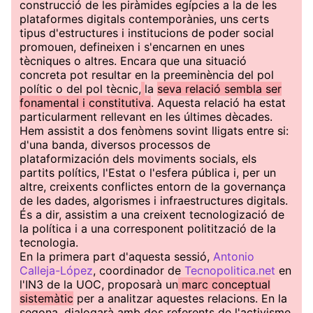
construcció de les piràmides egípcies a la de les
plataformes digitals contemporànies, uns certs
tipus d'estructures i institucions de poder social
promouen, defineixen i s'encarnen en unes
tècniques o altres. Encara que una situació
concreta pot resultar en la preeminència del pol
polític o del pol tècnic,
la
seva relació sembla ser
fonamental i constitutiva
. Aquesta relació ha estat
particularment rellevant en les últimes dècades.
Hem assistit a dos fenòmens sovint lligats entre si:
d'una banda, diversos processos de
plataformización dels moviments socials, els
partits polítics, l'Estat o l'esfera pública i, per un
altre, creixents conflictes entorn de la governança
de les dades, algorismes i infraestructures digitals.
És a dir, assistim a una creixent tecnologizació de
la política i a una corresponent politització de la
tecnologia.
En la primera part d'aquesta sessió,
Antonio
Calleja-López
, coordinador de
Tecnopolitica.net
en
l'IN3 de la UOC, proposarà un
marc conceptual
sistemàtic
per a analitzar aquestes relacions. En la
segona, dialogarà amb dos referents de l'activisme