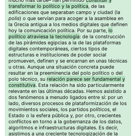
mucho más tarde– han permitido
constituir y
transformar lo político y la política
, de las
edificaciones que separaban campo y ciudad (la
polis
) o que servían para acoger a la asamblea en
la Grecia antigua a los medios digitales que definen
hoy la comunicación política. Por su parte,
lo
político atraviesa la tecnología
: de la construcción
de las pirámides egipcias a la de las plataformas
digitales contemporáneas, ciertos tipos de
estructuras e instituciones de poder social
promueven, definen y se encarnan en unas técnicas
u otras. Aunque una situación concreta puede
resultar en la preeminencia del polo político o del
polo técnico, su
relación parece ser fundamental y
constitutiva
. Esta relación ha sido particularmente
relevante en las últimas décadas. Hemos asistido a
dos fenómenos a menudo ligados entre sí: por un
lado, diversos procesos de plataformización de los
movimientos sociales, los partidos políticos, el
Estado o la esfera pública y, por otro, crecientes
conflictos en torno a la gobernanza de los datos,
algoritmos e infraestructuras digitales. Es decir,
asistimos a una creciente tecnologización de la