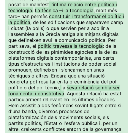
posat de manifest
l'íntima relació entre política i
tecnologia.
La tècnica –i la tecnologia
, molt més
tard– han permès
constituir i transformar el polític i
la política
, de les edificacions que separaven camp
i ciutat (la polis) o que servien per a acollir a
l'assemblea a la Grècia antiga als mitjans digitals
que defineixen avui la comunicació política. Per
part seva, el
polític travessa la tecnologia
: de la
construcció de les piràmides egípcies a la de les
plataformes digitals contemporànies, uns certs
tipus d'estructures i institucions de poder social
promouen, defineixen i s'encarnen en unes
tècniques o altres. Encara que una situació
concreta pot resultar en la preeminència del pol
polític o del pol tècnic,
la
seva relació sembla ser
fonamental i constitutiva
. Aquesta relació ha estat
particularment rellevant en les últimes dècades.
Hem assistit a dos fenòmens sovint lligats entre si:
d'una banda, diversos processos de
plataformización dels moviments socials, els
partits polítics, l'Estat o l'esfera pública i, per un
altre, creixents conflictes entorn de la governança