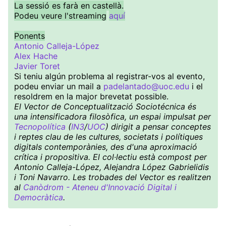
La sessió es farà en castellà.
Podeu veure l'streaming
aquí
Ponents
Antonio Calleja-López
Alex Hache
Javier Toret
Si teniu algún problema al registrar-vos al evento,
podeu enviar un mail a
padelantado@uoc.edu
i el
resoldrem en la major brevetat possible.
El Vector de Conceptualització Sociotécnica és
una intensificadora filosòfica, un espai impulsat per
Tecnopolítica
(
IN3
/
UOC
) dirigit a pensar conceptes
i reptes clau de les cultures, societats i polítiques
digitals contemporànies, des d'una aproximació
crítica i propositiva. El col·lectiu està compost per
Antonio Calleja-López, Alejandra López Gabrielidis
i Toni Navarro. Les trobades del Vector es realitzen
al
Canòdrom - Ateneu d'Innovació Digital i
Democràtica
.