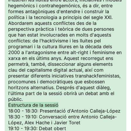
hegemònics i contrahegemónics, és a dir, entre
formes antagòniques d'entendre i construir la
política i la tecnologia a principis del segle XXI.
Abordarem aquests conflictes des de la
perspectiva pràctica i teòrica de dues persones
que han estat involucrades en molts d'aquests
conflictes: de l'hacktivisme i les lluites pel
programari i la cultura lliures en la dècada dels
2000 a l'antagonisme entre alt-right i feminisme en
xarxa en els últims anys. Aquest recorregut ens
permetrà, també, disseccionar alguns elements
clau del capitalisme digital actual, així com
presentar diferents iniciatives transhackfeministas,
procomunes i democràtiques que esbossen
horitzons alternatius. Després d'aquest diàleg,
l'última part de la sessió obrirà un debat amb el
públic.
Estructura de la sessió
18:00 - 18:30: Presentació d'Antonio Calleja-López
18:30 - 19:10: Conversació entre Antonio Calleja-
López, Alex Hache i Javier Toret
19:10 - 19:30: Debat obert