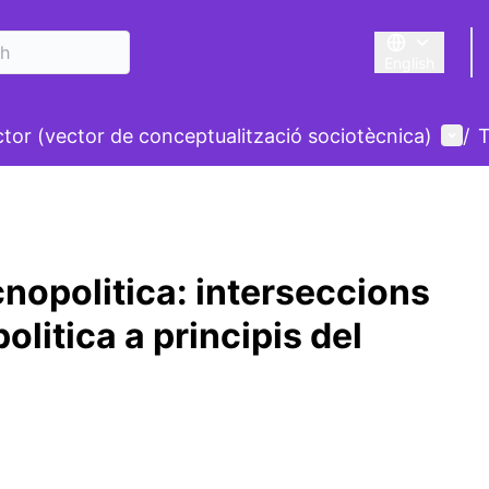
English
Triar la llengu
nu
User
ctor (vector de conceptualització sociotècnica)
/
T
nopolitica: interseccions
olitica a principis del