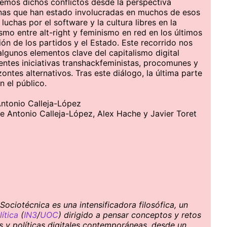
aremos dichos conflictos desde la perspectiva
onas que han estado involucradas en muchos de esos
 luchas por el software y la cultura libres en la
mo entre alt-right y feminismo en red en los últimos
ión de los partidos y el Estado. Este recorrido nos
algunos elementos clave del capitalismo digital
rentes iniciativas transhackfeministas, procomunes y
ntes alternativos. Tras este diálogo, la última parte
n el público.
Antonio Calleja-López
re Antonio Calleja-López, Alex Hache y Javier Toret
ociotécnica es una intensificadora filosófica, un
ítica
(
IN3
/
UOC
) dirigido a pensar conceptos y retos
es y políticas digitales contemporáneas, desde un