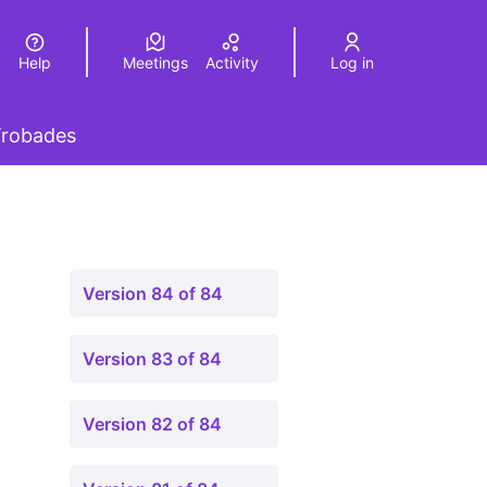
Help
Meetings
Activity
Log in
a
Elegir el idioma
Choose language
 menu
robades
Version 84 of 84
Version 83 of 84
Version 82 of 84