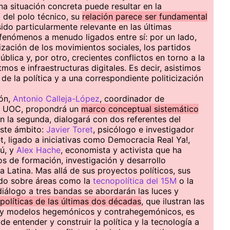
na situación concreta puede resultar en la
 del polo técnico, su
relación parece ser fundamental
 sido particularmente relevante en las últimas
fenómenos a menudo ligados entre sí: por un lado,
zación de los movimientos sociales, los partidos
pública y, por otro, crecientes conflictos en torno a la
mos e infraestructuras digitales. Es decir, asistimos
de la política y a una correspondiente politicización
ión,
Antonio Calleja-López
, coordinador de
la UOC, propondrá un
marco conceptual sistemático
En la segunda, dialogará con dos referentes del
este ámbito:
Javier Toret
, psicólogo e investigador
t, ligado a iniciativas como Democracia Real Ya!,
ú, y
Alex Hache
, economista y activista que ha
 de formación, investigación y desarrollo
 Latina. Mas allá de sus proyectos políticos, sus
ado sobre áreas como la
tecnopolítica del 15M
o la
diálogo a tres bandas se abordarán las luces y
políticas de las últimas dos décadas
, que ilustran las
vas y modelos hegemónicos y contrahegemónicos, es
de entender y construir la política y la tecnología a