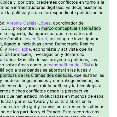
pública y, por otro, crecientes conflictos en torno a la
mos e infraestructuras digitales. Es decir, asistimos
de la política y a una correspondiente politicización
ión,
Antonio Calleja-López
, coordinador de
la UOC, propondrá un
marco conceptual sistemático
En la segunda, dialogará con dos referentes del
este ámbito:
Javier Toret
, psicólogo e investigador
t, ligado a iniciativas como Democracia Real Ya!,
ú, y
Alex Hache
, economista y activista que ha
 de formación, investigación y desarrollo
 Latina. Mas allá de sus proyectos políticos, sus
ado sobre áreas como la
tecnopolítica del 15M
o la
diálogo a tres bandas se abordarán las luces y
políticas de las últimas dos décadas
, que ilustran las
vas y modelos hegemónicos y contrahegemónicos, es
de entender y construir la política y la tecnología a
aremos dichos conflictos desde la perspectiva
onas que han estado involucradas en muchos de esos
 luchas por el software y la cultura libres en la
mo entre alt-right y feminismo en red en los últimos
ión de los partidos y el Estado. Este recorrido nos