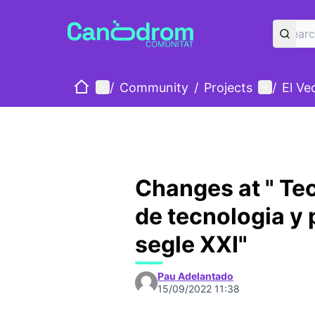
Home
Main menu
User me
/
Community
/
Projects
/
El Ve
Changes at " Tec
de tecnologia y p
segle XXI"
Pau Adelantado
15/09/2022 11:38