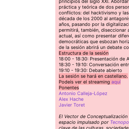
principios del siglo XXI. Abord
práctica y teórica de dos pers
conflictos: del hacktivismo y las
década de los 2000 al antagonis
años, pasando por la digitalizac
permitirá, también, diseccionar 
actual, así como presentar dife
democráticas que esbozan horizo
de la sesión abrirá un debate co
Estructura de la sesión
18:00 - 18:30: Presentación de 
18:30 - 19:10: Conversación ent
19:10 - 19:30: Debate abierto
La sesión se hará en castellano.
Podeís ver el streaming
aquí
Ponentes
Antonio Calleja-López
Alex Hache
Javier Toret
El Vector de Conceptualización S
espacio impulsado por
Tecnopol
clave de las culturas, sociedad