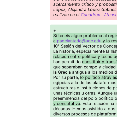
acercamiento crítico y proposit
López, Alejandra López Gabrieli
realizan en el
Canòdrom. Ateneo 
+
Si teneís algun problema al regi
a
padelantado@uoc.edu
y lo re
10ª Sesión del Vector de Conce
La historia, especialmente la hi
relación entre política y tecnolo
han permitido
constituir y trans
que separaban campo y ciudad 
la Grecia antigua a los medios d
Por su parte,
lo político atravie
egipcias a la de las plataformas
estructuras e instituciones de 
unas técnicas u otras. Aunque u
preeminencia del polo político o
y constitutiva
. Esta relación ha
décadas. Hemos asistido a dos 
diversos procesos de plataformi