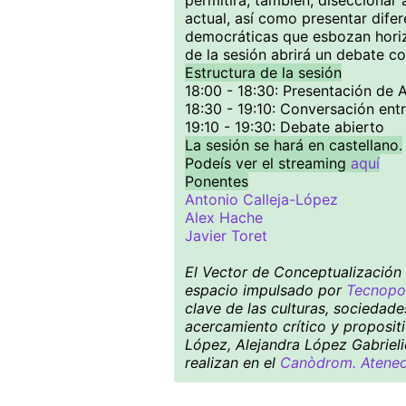
permitirá, también, diseccionar 
actual, así como presentar dife
democráticas que esbozan horizo
de la sesión abrirá un debate co
Estructura de la sesión
18:00 - 18:30: Presentación de 
18:30 - 19:10: Conversación ent
19:10 - 19:30: Debate abierto
La sesión se hará en castellano.
Podeís ver el streaming
aquí
Ponentes
Antonio Calleja-López
Alex Hache
Javier Toret
El Vector de Conceptualización S
espacio impulsado por
Tecnopol
clave de las culturas, sociedad
acercamiento crítico y proposit
López, Alejandra López Gabrieli
realizan en el
Canòdrom. Ateneo 