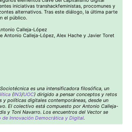
algunos elementos clave del capitalismo digital
rentes iniciativas transhackfeministas, procomunes y
ntes alternativos. Tras este diálogo, la última parte
n el público.
Antonio Calleja-López
re Antonio Calleja-López, Alex Hache y Javier Toret
ociotécnica es una intensificadora filosófica, un
ítica
(
IN3
/
UOC
) dirigido a pensar conceptos y retos
es y políticas digitales contemporáneas, desde un
ivo. El colectivo está compuesto por Antonio Calleja-
dis y Toni Navarro. Los encuentros del Vector se
de Innovación Democrática y Digital
.