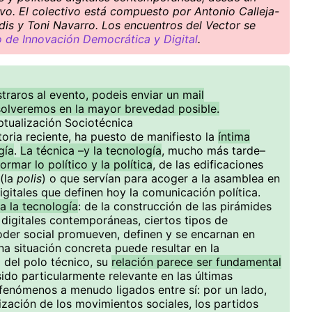
ivo. El colectivo está compuesto por Antonio Calleja-
dis y Toni Navarro. Los encuentros del Vector se
de Innovación Democrática y Digital
.
straros al evento, podeis enviar un mail
solveremos en la mayor brevedad posible.
ptualización Sociotécnica
storia reciente, ha puesto de manifiesto la
íntima
gía
.
La técnica –y la tecnología
, mucho más tarde–
formar lo político y la política
, de las edificaciones
(la
polis
) o que servían para acoger a la asamblea en
igitales que definen hoy la comunicación política.
sa la tecnología
: de la construcción de las pirámides
 digitales contemporáneas, ciertos tipos de
poder social promueven, definen y se encarnan en
na situación concreta puede resultar en la
 del polo técnico, su
relación parece ser fundamental
 sido particularmente relevante en las últimas
fenómenos a menudo ligados entre sí: por un lado,
zación de los movimientos sociales, los partidos