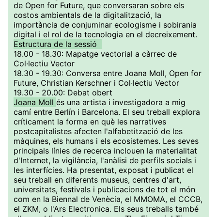
de Open for Future, que conversaran sobre els
costos ambientals de la digitalització, la
importància de conjuminar ecologisme i sobirania
digital i el rol de la tecnologia en el decreixement.
Estructura de la sessió
18.00 - 18.30: Mapatge vectorial a càrrec de
Col·lectiu Vector
18.30 - 19.30: Conversa entre Joana Moll, Open for
Future, Christian Kerschner i Col·lectiu Vector
19.30 - 20.00: Debat obert
Joana Moll
és una artista i investigadora a mig
camí entre Berlín i Barcelona. El seu treball explora
críticament la forma en què les narratives
postcapitalistes afecten l'alfabetització de les
màquines, els humans i els ecosistemes. Les seves
principals línies de recerca inclouen la materialitat
d'Internet, la vigilància, l'anàlisi de perfils socials i
les interfícies. Ha presentat, exposat i publicat el
seu treball en diferents museus, centres d'art,
universitats, festivals i publicacions de tot el món
com en la Biennal de Venècia, el MMOMA, el CCCB,
el ZKM, o l'Ars Electronica. Els seus treballs també