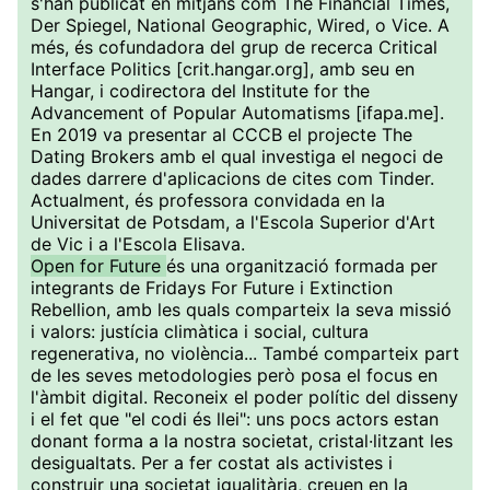
s'han publicat en mitjans com The Financial Times,
Der Spiegel, National Geographic, Wired, o Vice. A
més, és cofundadora del grup de recerca Critical
Interface Politics [crit.hangar.org], amb seu en
Hangar, i codirectora del Institute for the
Advancement of Popular Automatisms [ifapa.me].
En 2019 va presentar al CCCB el projecte The
Dating Brokers amb el qual investiga el negoci de
dades darrere d'aplicacions de cites com Tinder.
Actualment, és professora convidada en la
Universitat de Potsdam, a l'Escola Superior d'Art
de Vic i a l'Escola Elisava.
Open for Future
és una organització formada per
integrants de Fridays For Future i Extinction
Rebellion, amb les quals comparteix la seva missió
i valors: justícia climàtica i social, cultura
regenerativa, no violència... També comparteix part
de les seves metodologies però posa el focus en
l'àmbit digital. Reconeix el poder polític del disseny
i el fet que "el codi és llei": uns pocs actors estan
donant forma a la nostra societat, cristal·litzant les
desigualtats. Per a fer costat als activistes i
construir una societat igualitària, creuen en la