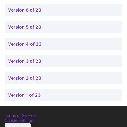
Version 6 of 23
Version 5 of 23
Version 4 of 23
Version 3 of 23
Version 2 of 23
Version 1 of 23
Terms of Service
Cookie settings
Comunitat Canòdrom at Facebook
(External link)
Comunitat Canòdrom at Instagram
(External link)
Comunitat Canòdrom at YouTube
(External link)