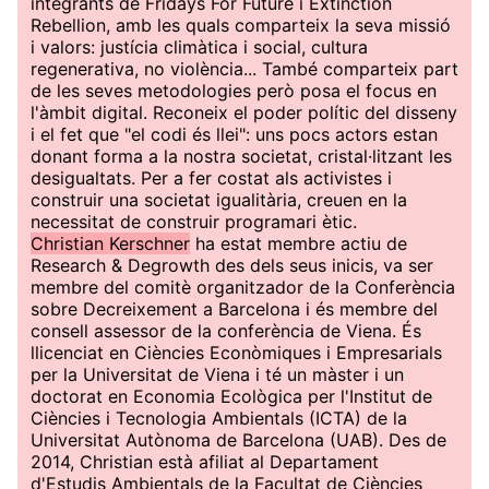
integrants de Fridays For Future i Extinction
Rebellion, amb les quals comparteix la seva missió
i valors: justícia climàtica i social, cultura
regenerativa, no violència... També comparteix part
de les seves metodologies però posa el focus en
l'àmbit digital. Reconeix el poder polític del disseny
i el fet que "el codi és llei": uns pocs actors estan
donant forma a la nostra societat, cristal·litzant les
desigualtats. Per a fer costat als activistes i
construir una societat igualitària, creuen en la
necessitat de construir programari ètic.
Christian Kerschner
ha estat membre actiu de
Research & Degrowth des dels seus inicis, va ser
membre del comitè organitzador de la Conferència
sobre Decreixement a Barcelona i és membre del
consell assessor de la conferència de Viena. És
llicenciat en Ciències Econòmiques i Empresarials
per la Universitat de Viena i té un màster i un
doctorat en Economia Ecològica per l'Institut de
Ciències i Tecnologia Ambientals (ICTA) de la
Universitat Autònoma de Barcelona (UAB). Des de
2014, Christian està afiliat al Departament
d'Estudis Ambientals de la Facultat de Ciències