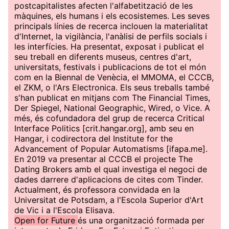
postcapitalistes afecten l'alfabetització de les
màquines, els humans i els ecosistemes. Les seves
principals línies de recerca inclouen la materialitat
d'Internet, la vigilància, l'anàlisi de perfils socials i
les interfícies. Ha presentat, exposat i publicat el
seu treball en diferents museus, centres d'art,
universitats, festivals i publicacions de tot el món
com en la Biennal de Venècia, el MMOMA, el CCCB,
el ZKM, o l'Ars Electronica. Els seus treballs també
s'han publicat en mitjans com The Financial Times,
Der Spiegel, National Geographic, Wired, o Vice. A
més, és cofundadora del grup de recerca Critical
Interface Politics [crit.hangar.org], amb seu en
Hangar, i codirectora del Institute for the
Advancement of Popular Automatisms [ifapa.me].
En 2019 va presentar al CCCB el projecte The
Dating Brokers amb el qual investiga el negoci de
dades darrere d'aplicacions de cites com Tinder.
Actualment, és professora convidada en la
Universitat de Potsdam, a l'Escola Superior d'Art
de Vic i a l'Escola Elisava.
Open for Future
és una organització formada per