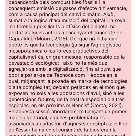
dependència dels combustibles fòssils i la
conseqüent emissió de gasos d'efecte d'hivernacle,
com a causa principal del canvi climàtic. Això,
sumat a la lògica d'acumulació del capital i la seva
indiferència pels límits biofísics del planeta, ha
portat a alguns autors a encunyar el concepte de
Capitalocè (Moore, 2015). Del que no hi ha cap
dubte és que la tecnologia (ja sigui l’agrilogística
mesopotàmica o les forces productives del
capitalisme) és, en gran mesura, responsable de la
devastació ecològica; i això no fa més que
agreujar-se amb la digitalització, fins al punt que
podria parlar-se de Tecnocè com “l'època en la
qual, mitjançant la posada en marxa de tecnologies
d'alta complexitat, deixem petjades en el món que
exposen no sols a les poblacions d'avui, sinó a les
generacions futures, de la nostra espècie i d'altres
espècies, en els pròxims mil·lennis” (Costa, 2021).
En aquesta sessió abordarem, mitjançant un primer
mapeig vectorial, algunes problemàtiques
associades a cadascun d'aquests conceptes: el lloc
de l'ésser humà en el conjunt de la biosfera i la
seva relació amb la resta d'entitats no humanes; el