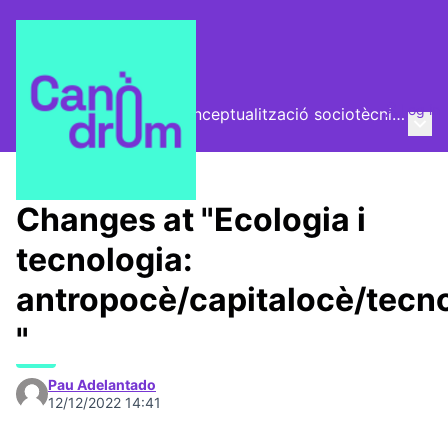
Log in
El Vector (vector de conceptualització sociotècnica)
Main
/
Trobades
Changes at "Ecologia i
tecnologia:
antropocè/capitalocè/tecn
"
Pau Adelantado
12/12/2022 14:41