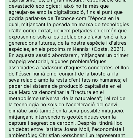
devastació ecològica; i això no fa més que
agreujar-se amb la digitalització, fins al punt que
podria parlar-se de Tecnocè com “l'època en la
qual, mitjançant la posada en marxa de tecnologies
d'alta complexitat, deixem petjades en el món que
exposen no sols a les poblacions d'avui, sinó a les
generacions futures, de la nostra espècie i d'altres
espècies, en els pròxims mil·lennis” (Costa, 2021).
En aquesta sessió abordarem, mitjançant un primer
mapeig vectorial, algunes problemàtiques
associades a cadascun d'aquests conceptes: el lloc
de l'ésser humà en el conjunt de la biosfera i la
seva relació amb la resta d'entitats no humanes; el
paper del sistema de producció capitalista en el
que Marx va denominar la “fractura en el
metabolisme universal de la naturalesa”; i el rol de
la tecnologia no sols en l'acceleració del canvi
climàtic sinó també en la seva possible mitigació,
mitjançant intervencions geotècniques com la
captura i segrest de carboni. Després, tindrà lloc
un debat entre l'artista Joana Moll, l'economista i
ambientòleg Christian Kerschner i un representant