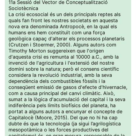
11a Sessió del Vector de Conceptualització
Sociotècnica
La crisi ecosocial és un dels principals reptes als
quals fan front les nostres societats en aquesta
nova era denominada Antropocè, en la qual els
humans ens hem constituït com una força
geològica capaç d'alterar els processos planetaris
(Crutzen i Stoermer, 2000). Alguns autors com
Timothy Morton suggereixen que l'origen
d'aquesta crisi es remunta al 10000 a.C., amb la
invenció de l'agricultura i l'extensió del nostre
domini sobre la natura; però el consens científic
considera la revolució industrial, amb la seva
dependència dels combustibles fòssils i la
conseqüent emissió de gasos d'efecte d'hivernacle,
com a causa principal del canvi climàtic. Això,
sumat a la lògica d'acumulació del capital i la seva
indiferència pels límits biofísics del planeta, ha
portat a alguns autors a encunyar el concepte de
Capitalocè (Moore, 2015). Del que no hi ha cap
dubte és que la tecnologia (ja sigui l’agrilogística
mesopotàmica o les forces productives del
capitalisme) és, en gran mesura, responsable de la