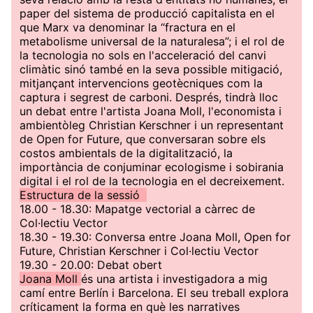
paper del sistema de producció capitalista en el
que Marx va denominar la “fractura en el
metabolisme universal de la naturalesa”; i el rol de
la tecnologia no sols en l'acceleració del canvi
climàtic sinó també en la seva possible mitigació,
mitjançant intervencions geotècniques com la
captura i segrest de carboni. Després, tindrà lloc
un debat entre l'artista Joana Moll, l'economista i
ambientòleg Christian Kerschner i un representant
de Open for Future, que conversaran sobre els
costos ambientals de la digitalització, la
importància de conjuminar ecologisme i sobirania
digital i el rol de la tecnologia en el decreixement.
Estructura de la sessió
18.00 - 18.30: Mapatge vectorial a càrrec de
Col·lectiu Vector
18.30 - 19.30: Conversa entre Joana Moll, Open for
Future, Christian Kerschner i Col·lectiu Vector
19.30 - 20.00: Debat obert
Joana Moll
és una artista i investigadora a mig
camí entre Berlín i Barcelona. El seu treball explora
críticament la forma en què les narratives